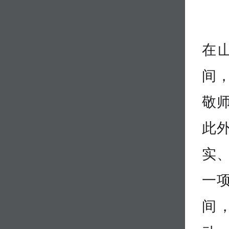
在
间
敬
此
实
一
间