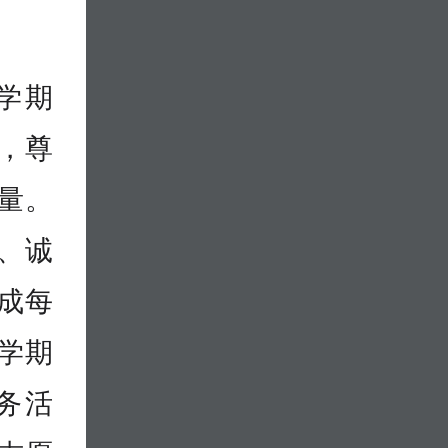
学期
，尊
量。
、诚
成每
学期
务活