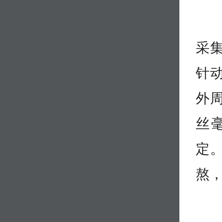
采
针
外
丝
定
熬