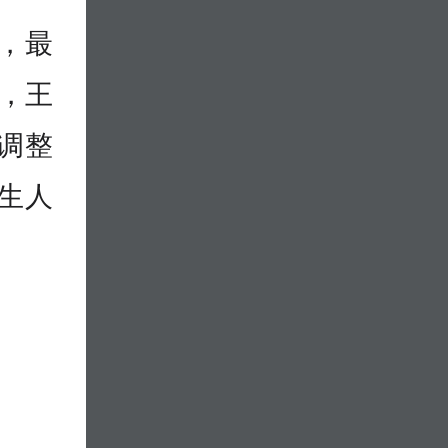
，最
，王
调整
生人