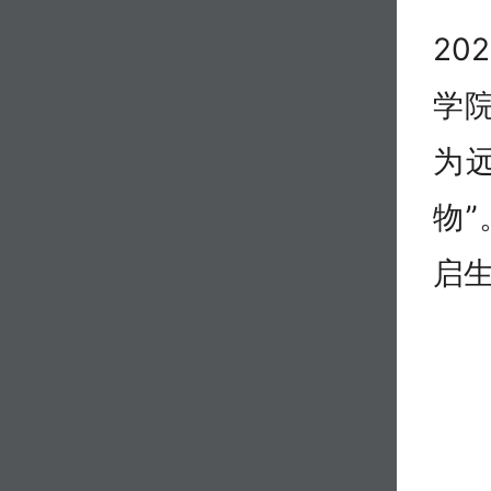
20
学
为
物
启生