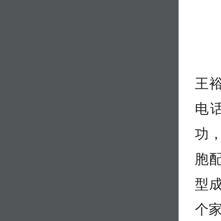
王
电
功
胞
型
个家