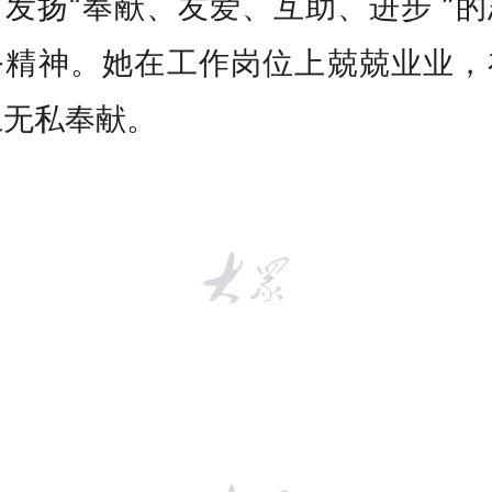
发扬“奉献、友爱、互助、进步 ”
务精神。她在工作岗位上兢兢业业，
上无私奉献。