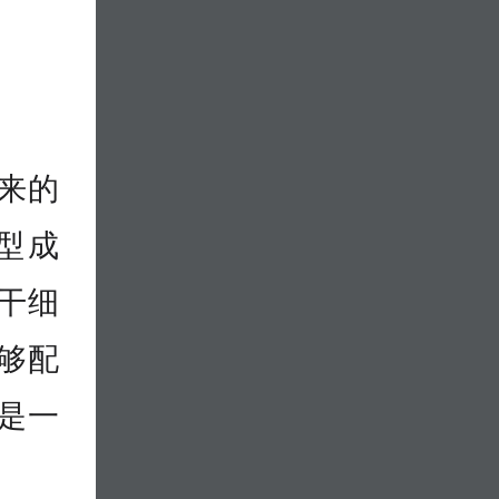
来的
型成
干细
够配
是一