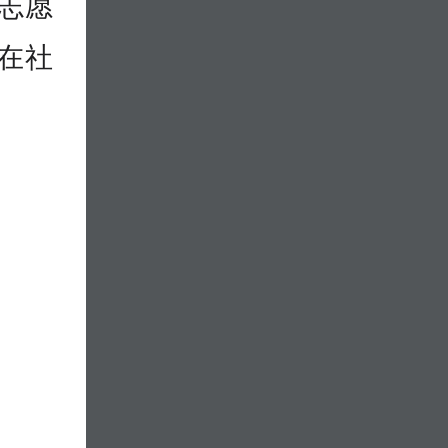
的志愿
在社