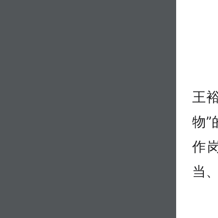
王
物
作
当