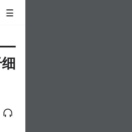
——
干细