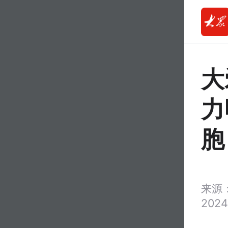
大
力
胞
来源
2024