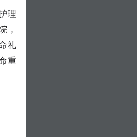
院护理
院，
命礼
命重