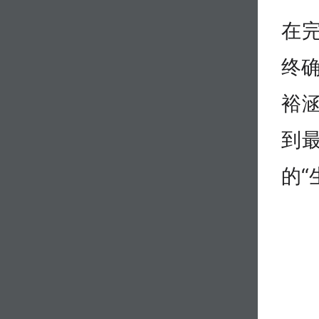
在
终
裕
到
的“