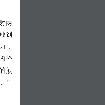
射两
放到
力，
的坚
的煎
。”