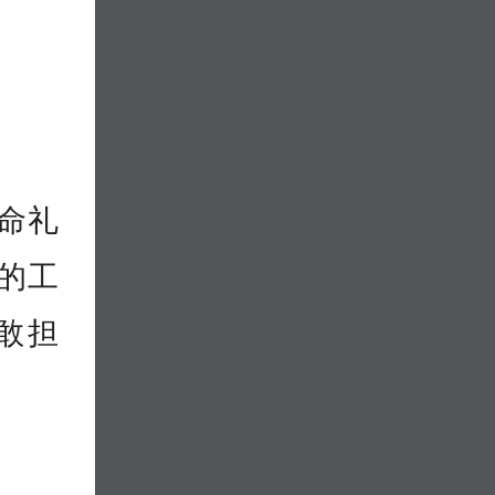
命礼
的工
敢担