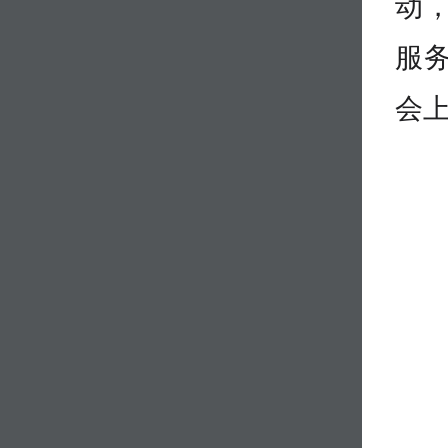
动，
服
会