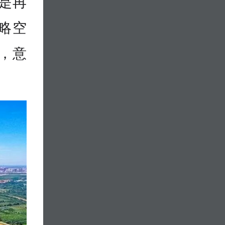
就是再
略空
”，意