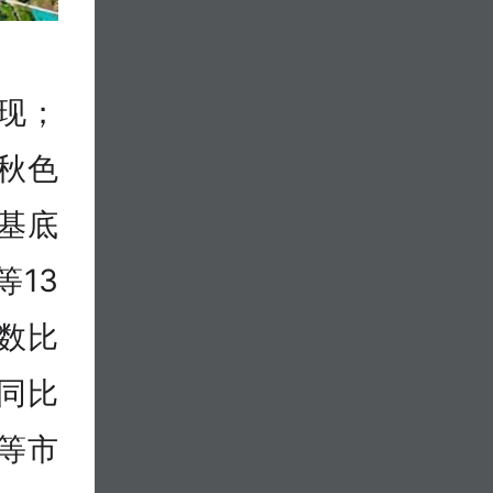
现；
秋色
基底
13
数比
数同比
理等市