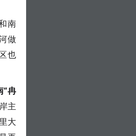
和南
河做
区也
南“冉
北岸主
公里大