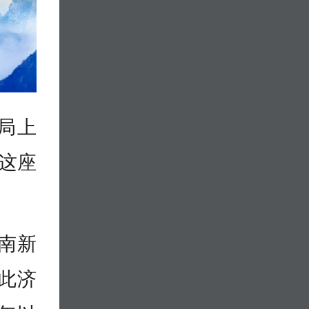
局上
南这座
济南新
此济