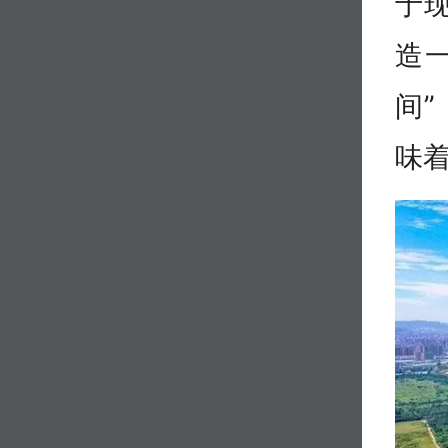
于现
造
间”
味