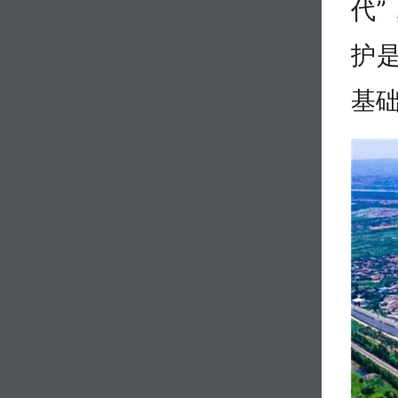
代
护
基