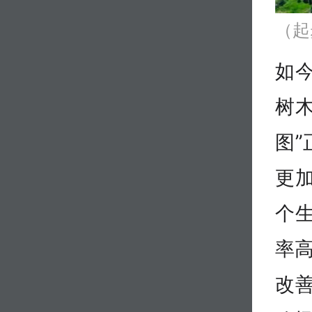
（起
如
树
图
更
个
率高
改善