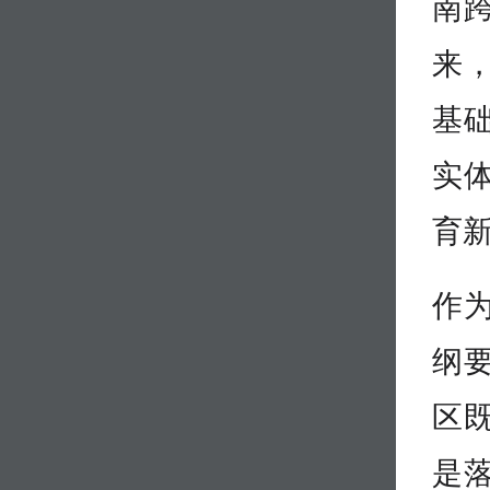
南
来
基
实
育
作
纲
区
是