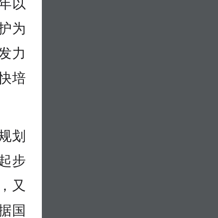
年以
护为
发力
快培
规划
起步
，又
据国