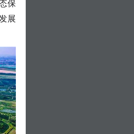
态保
发展