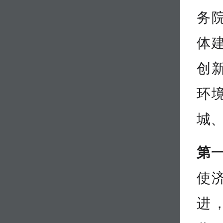
务
体
创
环
城
第
使济
进