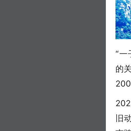
“
的关
20
20
旧