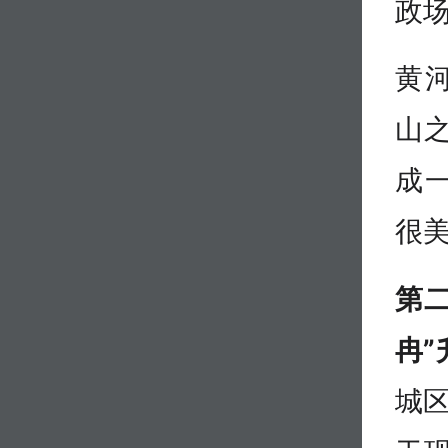
政
黄
山
成
很
第二
冉”
城区