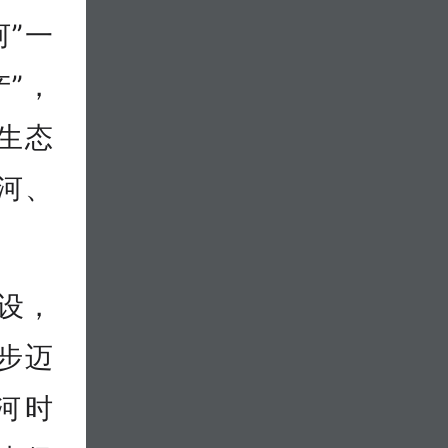
”一
”，
生态
河、
设，
阔步迈
河时