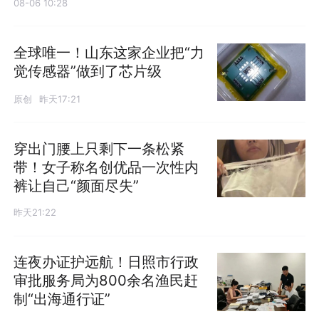
08-06 10:28
全球唯一！山东这家企业把“力
觉传感器”做到了芯片级
原创
昨天17:21
穿出门腰上只剩下一条松紧
带！女子称名创优品一次性内
裤让自己“颜面尽失”
昨天21:22
连夜办证护远航！日照市行政
审批服务局为800余名渔民赶
制“出海通行证”