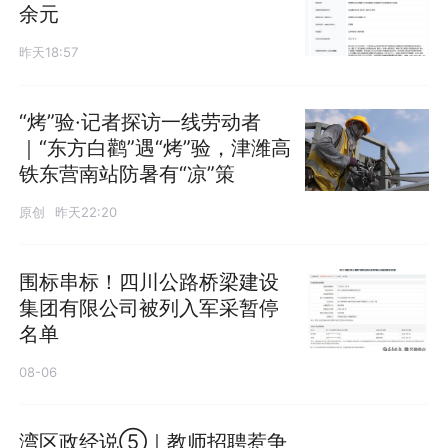
余元
昨天18:57
“烤”验·记者探访一线劳动者
｜“东方白鹳”遇“烤”验，津潍高
铁东营南站防暑有“凉”策
原创
昨天22:20
围标串标！四川公路桥梁建设
集团有限公司被列入军采暂停
名单
08-06
湾区政经说⑤｜教师招聘惹争