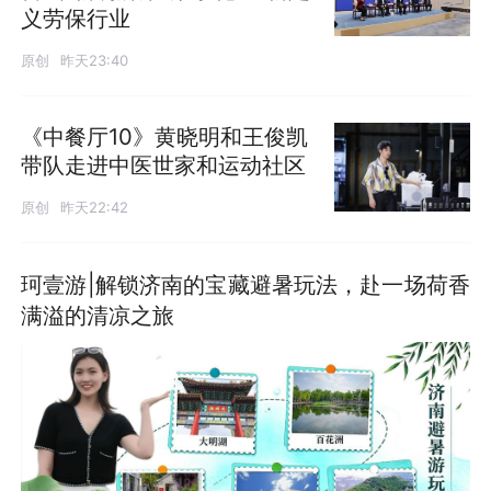
义劳保行业
原创
昨天23:40
《中餐厅10》黄晓明和王俊凯
带队走进中医世家和运动社区
原创
昨天22:42
珂壹游|解锁济南的宝藏避暑玩法，赴一场荷香
满溢的清凉之旅