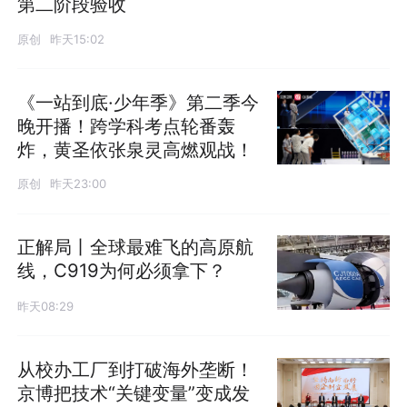
第二阶段验收
原创
昨天15:02
《一站到底·少年季》第二季今
晚开播！跨学科考点轮番轰
炸，黄圣依张泉灵高燃观战！
原创
昨天23:00
正解局丨全球最难飞的高原航
线，C919为何必须拿下？
昨天08:29
从校办工厂到打破海外垄断！
京博把技术“关键变量”变成发