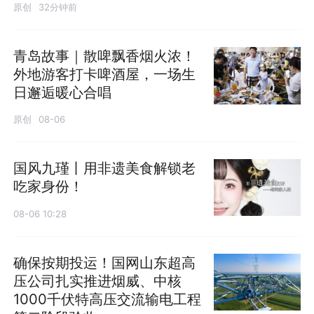
原创
32分钟前
青岛故事｜散啤飘香烟火浓！
外地游客打卡啤酒屋，一场生
日邂逅暖心合唱
原创
08-06
国风九瑾丨用非遗美食解锁老
吃家身份！
08-06 10:28
确保按期投运！国网山东超高
压公司扎实推进烟威、中核
1000千伏特高压交流输电工程