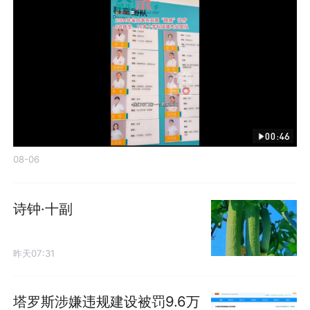
00:46
08-06
诗钟·十副
昨天07:31
塔罗斯涉嫌违规建设被罚9.6万