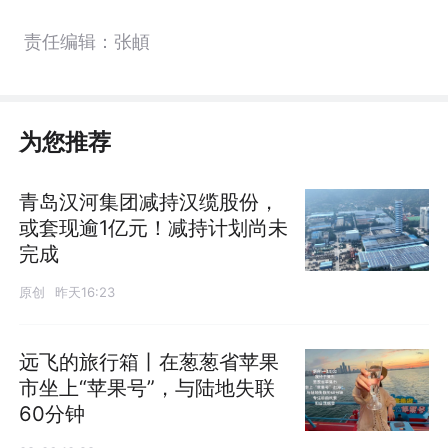
责任编辑：张頔
为您推荐
青岛汉河集团减持汉缆股份，
或套现逾1亿元！减持计划尚未
完成
原创
昨天16:23
远飞的旅行箱丨在葱葱省苹果
市坐上“苹果号”，与陆地失联
60分钟