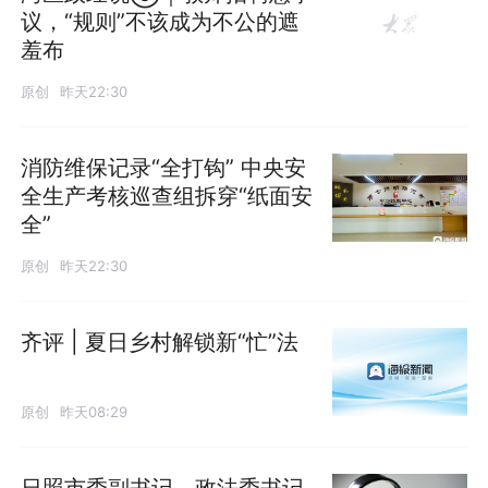
议，“规则”不该成为不公的遮
羞布
原创
昨天22:30
消防维保记录“全打钩” 中央安
全生产考核巡查组拆穿“纸面安
全”
原创
昨天22:30
齐评 | 夏日乡村解锁新“忙”法
原创
昨天08:29
日照市委副书记、政法委书记