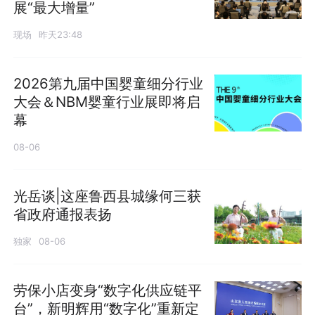
展“最大增量”
现场
昨天23:48
2026第九届中国婴童细分行业
大会＆NBM婴童行业展即将启
幕
08-06
光岳谈|这座鲁西县城缘何三获
省政府通报表扬
独家
08-06
劳保小店变身“数字化供应链平
台”，新明辉用“数字化”重新定