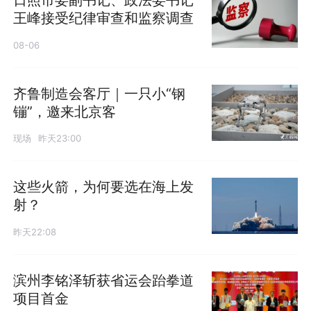
王峰接受纪律审查和监察调查
08-06
齐鲁制造会客厅｜一只小“钢
镚”，邀来北京客
现场
昨天23:00
这些火箭，为何要选在海上发
射？
昨天22:08
滨州李铭泽斩获省运会跆拳道
项目首金