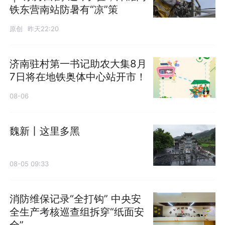
铁东营南站防暑有“凉”策
原创
昨天22:20
济南驻村第一书记助农大集8月
7日将在地铁奥体中心站开市！
08-06
魏新丨这里多黑
08-05 09:33
消防维保记录“全打钩” 中央安
全生产考核巡查组拆穿“纸面安
全”