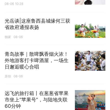
08-06 10:28
光岳谈|这座鲁西县城缘何三获
省政府通报表扬
独家
08-06
青岛故事｜散啤飘香烟火浓！
外地游客打卡啤酒屋，一场生
日邂逅暖心合唱
原创
08-06
远飞的旅行箱丨在葱葱省苹果
市坐上“苹果号”，与陆地失联
60分钟