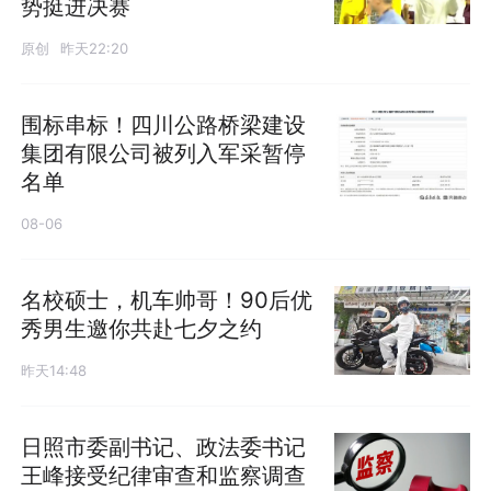
势挺进决赛
原创
昨天22:20
围标串标！四川公路桥梁建设
集团有限公司被列入军采暂停
名单
08-06
名校硕士，机车帅哥！90后优
秀男生邀你共赴七夕之约
昨天14:48
日照市委副书记、政法委书记
发布
王峰接受纪律审查和监察调查