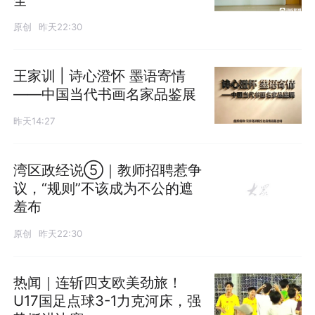
原创
昨天22:30
王家训 | 诗心澄怀 墨语寄情
——中国当代书画名家品鉴展
昨天14:27
湾区政经说⑤｜教师招聘惹争
议，“规则”不该成为不公的遮
羞布
原创
昨天22:30
热闻｜连斩四支欧美劲旅！
U17国足点球3-1力克河床，强