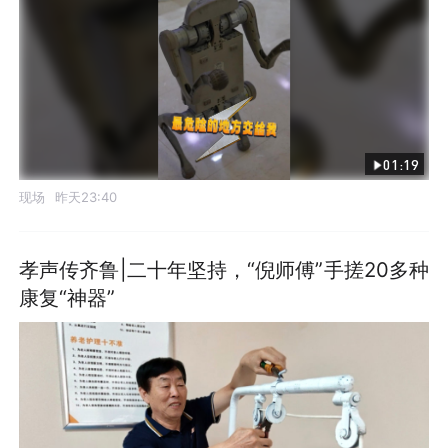
01:19
现场
昨天23:40
孝声传齐鲁|二十年坚持，“倪师傅”手搓20多种
康复“神器”