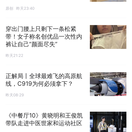
原创
昨天23:40
穿出门腰上只剩下一条松紧
带！女子称名创优品一次性内
裤让自己“颜面尽失”
昨天21:22
正解局丨全球最难飞的高原航
线，C919为何必须拿下？
昨天08:29
《中餐厅10》黄晓明和王俊凯
带队走进中医世家和运动社区