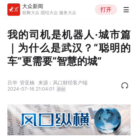
大众新闻
打开
鼓舞大众 团结大众 服务大众
我的司机是机器人·城市篇
｜为什么是武汉？“聪明的
车”更需要“智慧的城”
吕华
管亚楠
来源：风口财经客户端
2024-07-16 21:04:01
原创