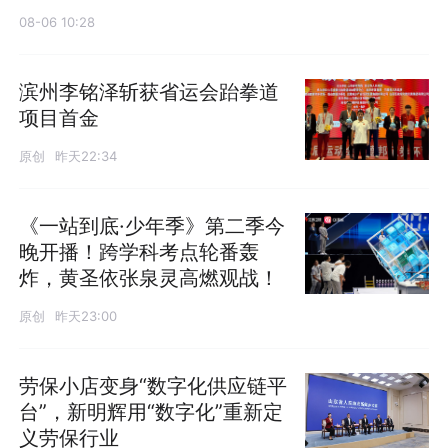
08-06 10:28
滨州李铭泽斩获省运会跆拳道
项目首金
原创
昨天22:34
《一站到底·少年季》第二季今
晚开播！跨学科考点轮番轰
炸，黄圣依张泉灵高燃观战！
原创
昨天23:00
劳保小店变身“数字化供应链平
台”，新明辉用“数字化”重新定
义劳保行业