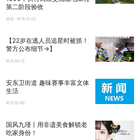
第二阶段验收
原创
昨天15:02
【22岁在逃人员追星时被抓！
警方公布细节→】
昨天09:12
安东卫街道 趣味赛事丰富文体
生活
昨天16:46
国风九瑾丨用非遗美食解锁老
吃家身份！