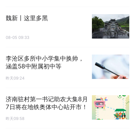
魏新丨这里多黑
08-05 09:33
​李沧区多所中小学集中换帅，
涵盖58中附属初中等
昨天09:24
济南驻村第一书记助农大集8月
7日将在地铁奥体中心站开市！
昨天09:58