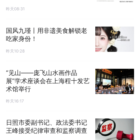
昨天08:31
国风九瑾丨用非遗美食解锁老
吃家身份！
昨天10:28
“见山——庞飞山水画作品
展”学术座谈会在上海程十发艺
术馆举行
昨天16:17
日照市委副书记、政法委书记
王峰接受纪律审查和监察调查