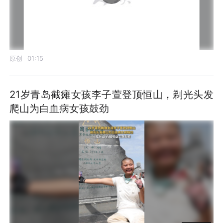
原创
01:15
21岁青岛截瘫女孩李子萱登顶恒山，剃光头发
爬山为白血病女孩鼓劲