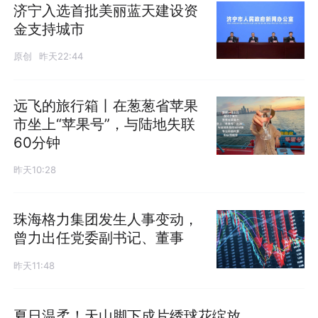
济宁入选首批美丽蓝天建设资
金支持城市
原创
昨天22:44
远飞的旅行箱丨在葱葱省苹果
市坐上“苹果号”，与陆地失联
60分钟
昨天10:28
珠海格力集团发生人事变动，
曾力出任党委副书记、董事
昨天11:48
夏日温柔！天山脚下成片绣球花绽放