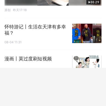
00:29
原创
昨天17:18
怀特游记丨生活在天津有多幸
福？
08-04 11:31
漫画丨莫过度刷短视频
发布
昨天13:34
数字化破解收储痛点！“德粮收
储小程序”全链条筑牢惠农根基
原创
08-05