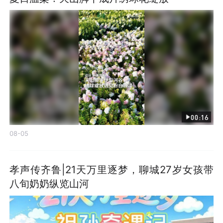
00:16
08-05
孝声传齐鲁|21天万里逐梦，聊城27岁女孩带
八旬奶奶纵览山河