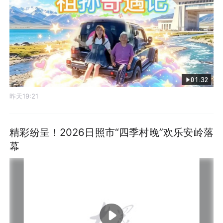
01:32
昨天19:21
精彩纷呈！2026日照市“四季村晚”欢乐安岭落
幕