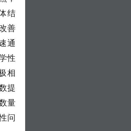
体结
改善
速通
学性
极相
数提
数量
性问