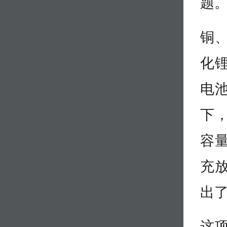
题
铜
化
电
下
容量
充
出
这