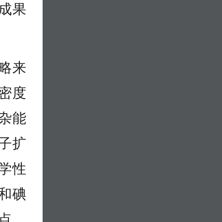
成果
略来
密度
杂能
子扩
学性
和碘
点，