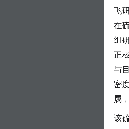
飞
在
组
正极
与
密
属
该硫