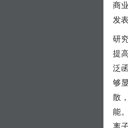
商
发表
研
提
泛
够
散
能
离