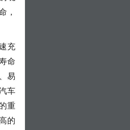
命，
速充
寿命
、易
汽车
的重
高的