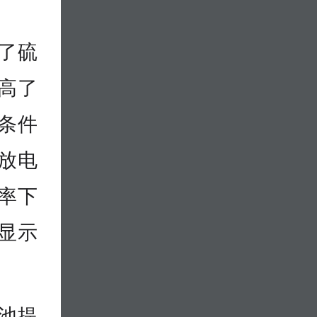
了硫
高了
条件
放电
倍率下
显示
池提