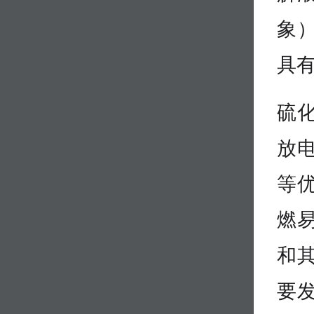
象
具
硫
放
等
燃
和
要