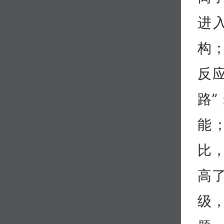
进
构
反
路
能
比
高
级