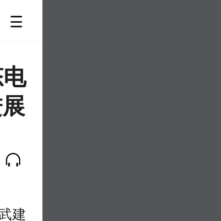
态电
进展
武建