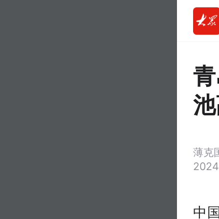
青
池
薄克
2024
中