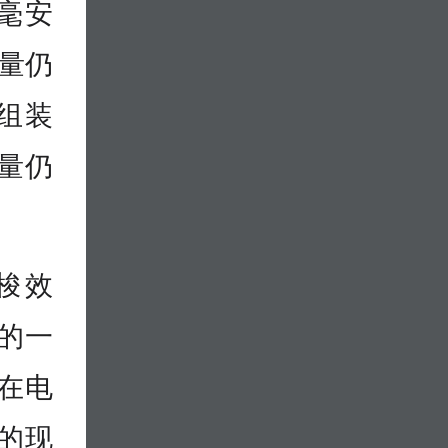
 毫安
容量仍
极组装
量仍
梭效
的一
在电
的现