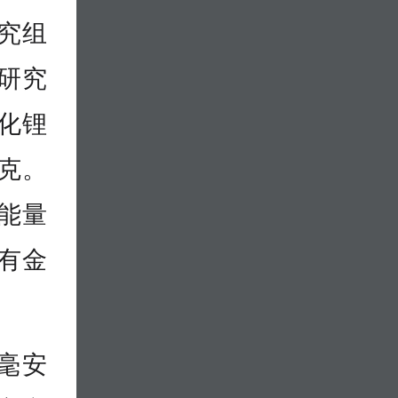
究组
研究
化锂
千克。
能量
有金
 毫安