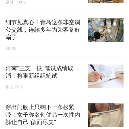
原创
13:09
细节见真心！青岛这条非空调
公交线，连续多年为乘客备好
扇子
08-06
河南“三支一扶”笔试成绩取
消，将重新组织笔试
昨天17:32
穿出门腰上只剩下一条松紧
带！女子称名创优品一次性内
裤让自己“颜面尽失”