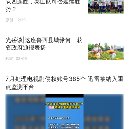
队四连胜，泰山队可否延续胜
势？
原创
12:20
光岳谈|这座鲁西县城缘何三获
省政府通报表扬
独家
08-06
7月处理电视剧侵权账号385个 迅雷被纳入重
点监测平台