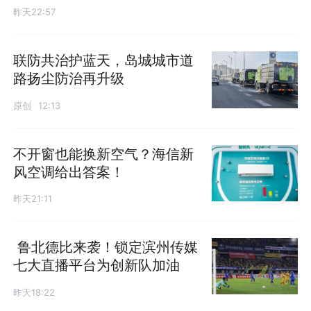
昨天22:57
联防共治护蓝天，岛城城市道
路扬尘防治再升级
原创
12:13
不开窗也能换新空气？海信新
风空调给出答案！
昨天21:11
鲁北德比来袭！锁定滨州传媒
七大直播平台为创新队加油
昨天18:22