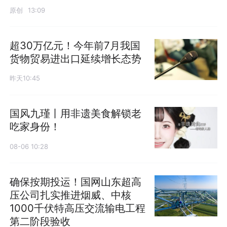
原创
13:09
超30万亿元！今年前7月我国
货物贸易进出口延续增长态势
昨天10:45
国风九瑾丨用非遗美食解锁老
吃家身份！
08-06 10:28
确保按期投运！国网山东超高
压公司扎实推进烟威、中核
1000千伏特高压交流输电工程
第二阶段验收