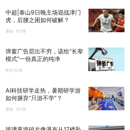
中超|泰山9日晚主场迎战津门
虎，后腰之困如何破解？
原创
12:08
弹窗广告层出不穷，该给“长辈
模式”一份真正的纯净
昨天15:18
AI科技研学走热，暑期研学游
如何摒弃“只游不学”？
原创
12:06
玻璃幕墙碎片像瀑布从17楼坠