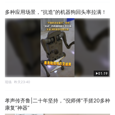
多种应用场景，“抗造”的机器狗回头率拉满！
01:19
现场
昨天23:40
孝声传齐鲁|二十年坚持，“倪师傅”手搓20多种
康复“神器”