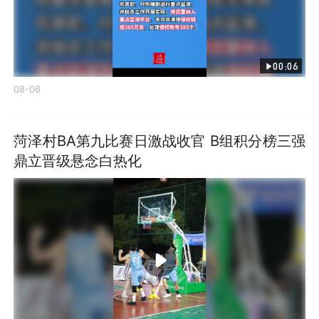
00:06
08-06
菏泽村BA第九比赛日激战收官 B组积分榜三强
鼎立晋级悬念白热化