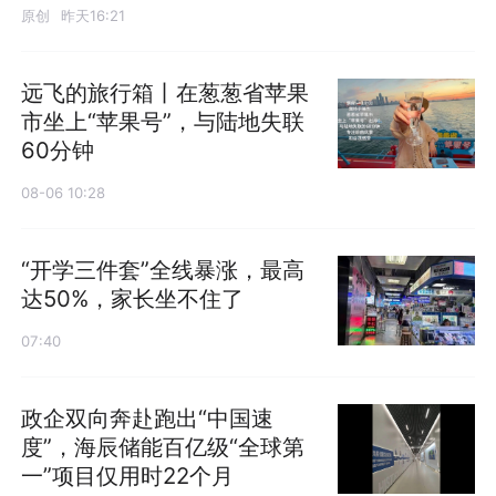
原创
昨天16:21
远飞的旅行箱丨在葱葱省苹果
市坐上“苹果号”，与陆地失联
60分钟
08-06 10:28
“开学三件套”全线暴涨，最高
达50%，家长坐不住了
07:40
政企双向奔赴跑出“中国速
度”，海辰储能百亿级“全球第
一”项目仅用时22个月