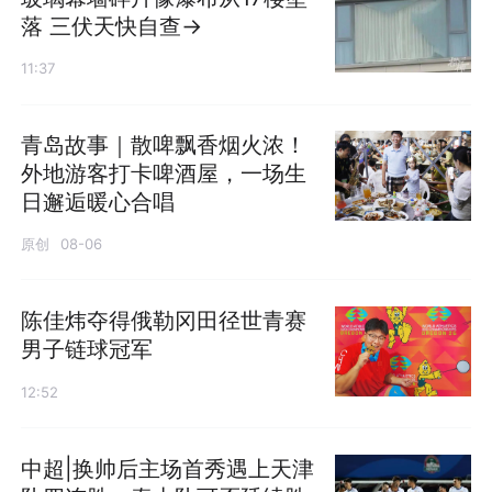
落 三伏天快自查→
11:37
青岛故事｜散啤飘香烟火浓！
外地游客打卡啤酒屋，一场生
日邂逅暖心合唱
原创
08-06
陈佳炜夺得俄勒冈田径世青赛
男子链球冠军
12:52
中超|换帅后主场首秀遇上天津