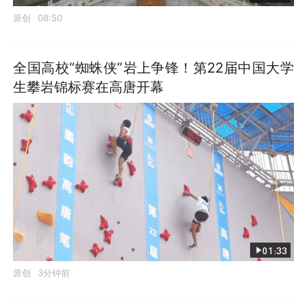
原创
08:50
全国高校“蜘蛛侠”岩上争锋！第22届中国大学
生攀岩锦标赛在高唐开幕
01:33
原创
3分钟前