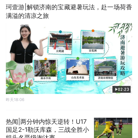
珂壹游|解锁济南的宝藏避暑玩法，赴一场荷香
满溢的清凉之旅
02:23
昨天18:06
热闻|两分钟内惊天逆转！U17
国足2-1勒沃库森，三战全胜小
组头名晋级淘汰赛