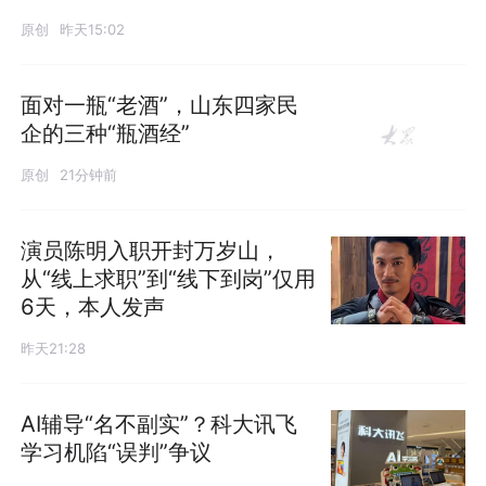
原创
昨天15:02
面对一瓶“老酒”，山东四家民
企的三种“瓶酒经”
原创
21分钟前
演员陈明入职开封万岁山，
从“线上求职”到“线下到岗”仅用
6天，本人发声
昨天21:28
AI辅导“名不副实”？科大讯飞
学习机陷“误判”争议