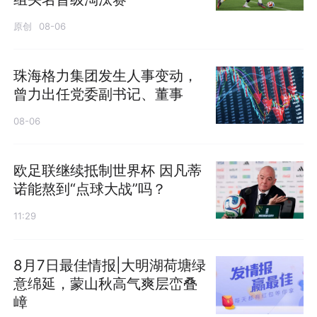
原创
08-06
珠海格力集团发生人事变动，
曾力出任党委副书记、董事
08-06
欧足联继续抵制世界杯 因凡蒂
诺能熬到“点球大战”吗？
11:29
8月7日最佳情报|大明湖荷塘绿
意绵延，蒙山秋高气爽层峦叠
嶂