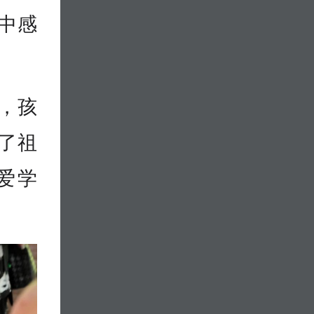
中感
，孩
了祖
爱学