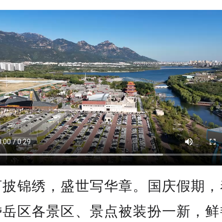
河披锦绣，盛世写华章。国庆假期，
岱岳区各景区、景点被装扮一新，鲜