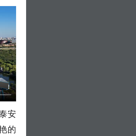
泰安
艳的