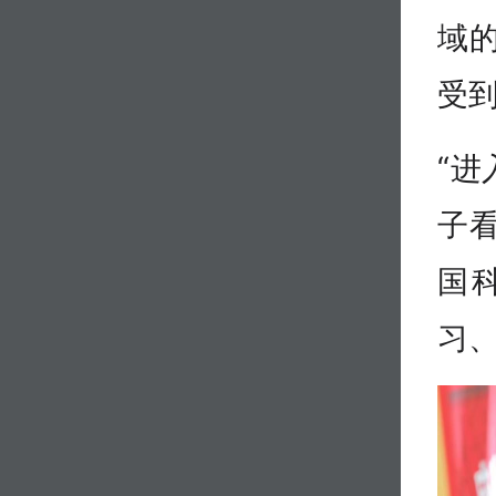
域
受
“
子
国
习