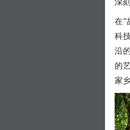
深
在
科
沿
的
家