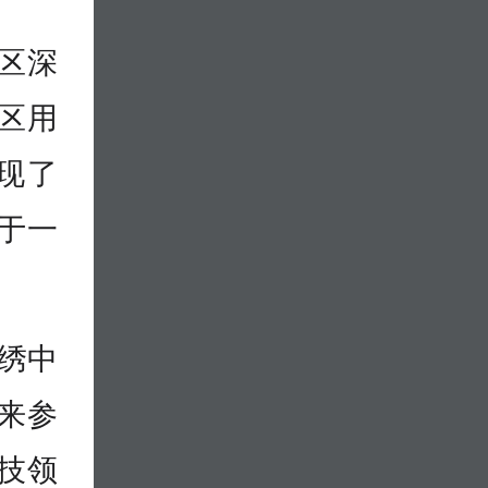
区深
区用
现了
于一
锦绣中
来参
技领