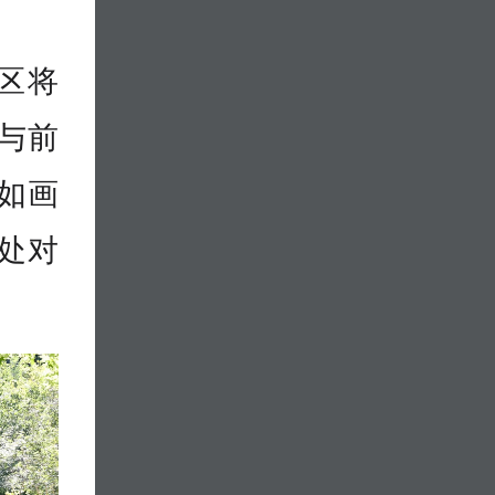
区将
与前
如画
处对