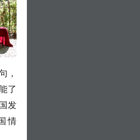
句，
能了
国发
国情