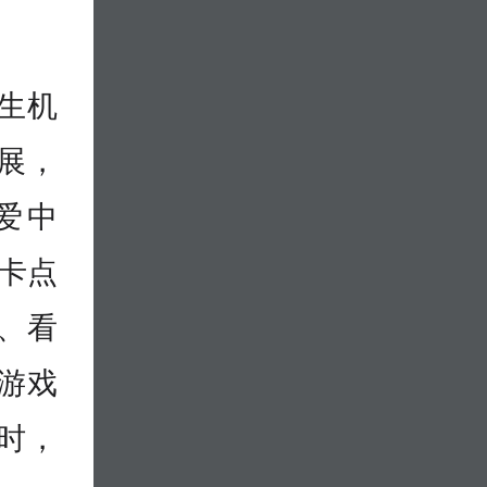
生机
展，
爱中
打卡点
、看
游戏
时，