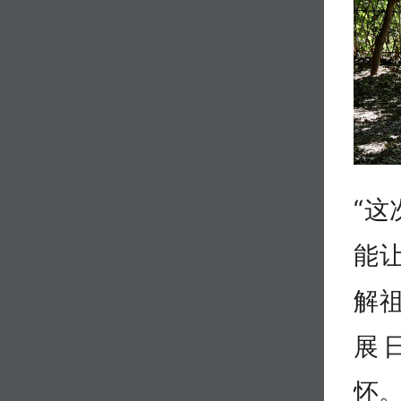
“
能
解
展
怀。