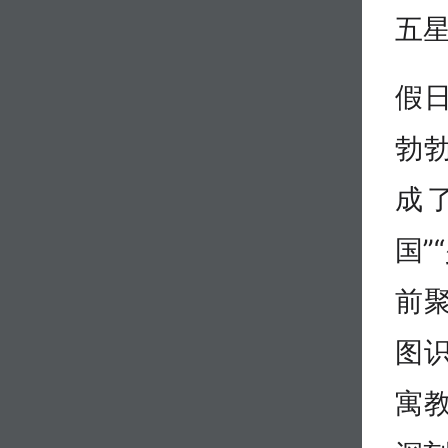
五星
假
勃
成
国”
前
图
寓