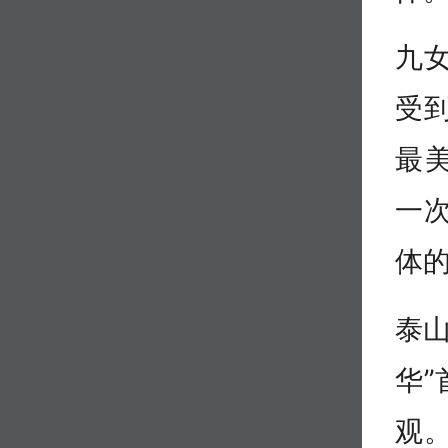
九
受
最
一
体
泰山
华
观