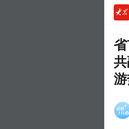
省
共
游