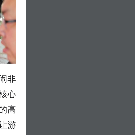
闹非
核心
的高
让游