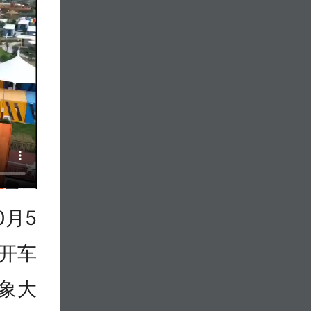
0月5
开车
象大