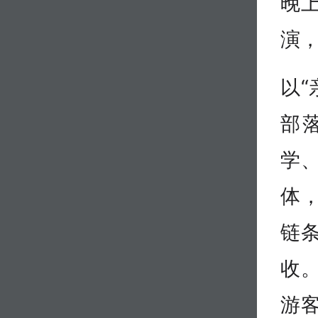
晚
演
以“
部
学
体
链
收
游