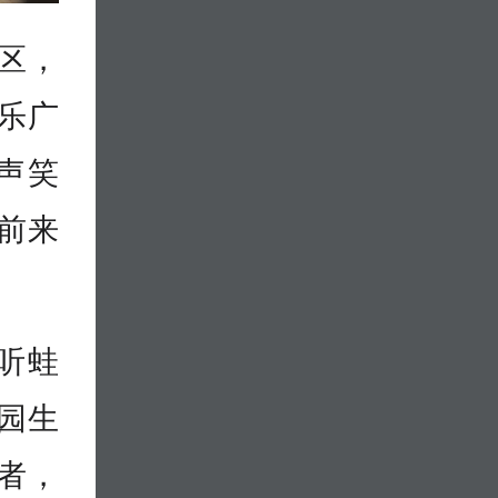
区，
乐广
声笑
前来
听蛙
园生
者，