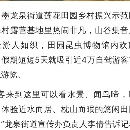
即墨龙泉街道莲花田园乡村振兴示范
乐村露营基地里热闹非凡，山谷集音
上游人如织，田园昆虫博物馆内欢
，假期短短5天就吸引近4万自驾游客
观游览。
游客来到这里可以看水景、闻鸟啼，
，体验近水而居、枕山而眠的悠闲田
。”龙泉街道宣传办负责人李倩告诉记