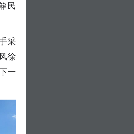
箱民
手采
风徐
剪下一