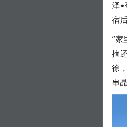
泽
宿
“
摘
徐，
串