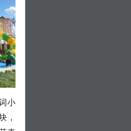
词小
块，