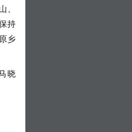
山、
保持
原乡
马晓