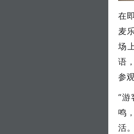
在
麦
场
语
参
“
鸣
活