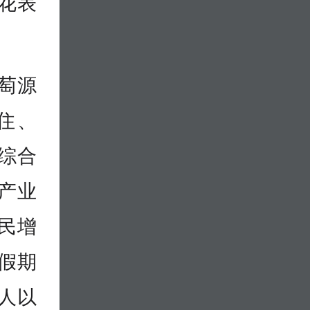
花表
•萄源
住、
综合
产业
民增
假期
人以