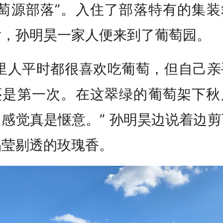
•萄源部落”。入住了部落特有的集装
后，孙明昊一家人便来到了葡萄园。
家里人平时都很喜欢吃葡萄，但自己亲
还是第一次。在这翠绿的葡萄架下秋
感觉真是惬意。” 孙明昊边说着边
晶莹剔透的玫瑰香。