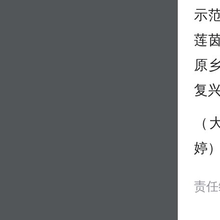
示
莲
原
复兴
（
婷
责任