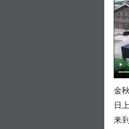
金秋
日
来