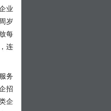
营企业
5周岁
放每
贴，连
”服务
企招
类企