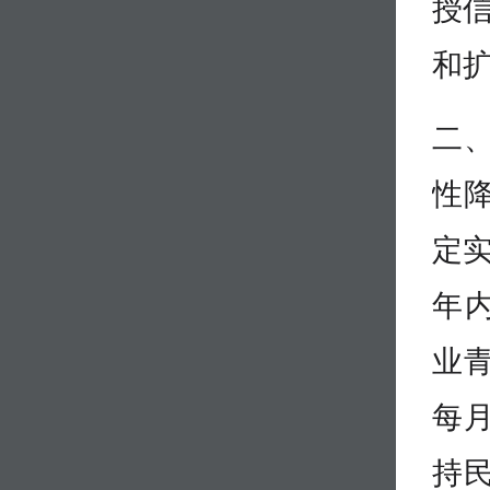
授信
和
二
性降
定
年内
业
每
持