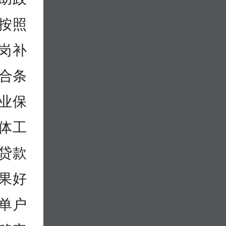
按照
扩岗补
符合条
业保
体工
贷款
果好
单户