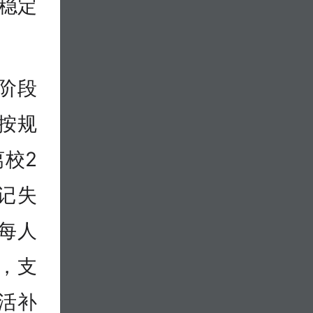
业稳定
阶段
，按规
校2
登记失
每人
，支
活补