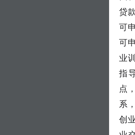
贷
可
可
业
指
点
系，
创
业