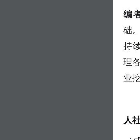
编
础
持
理
业
人