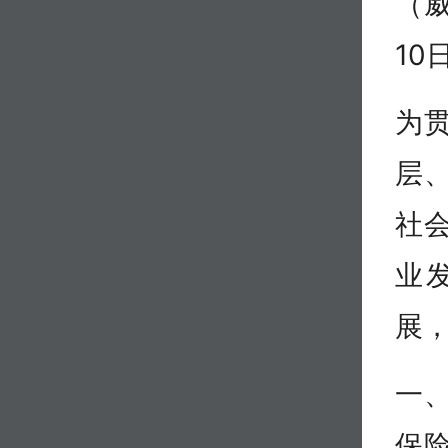
（威
10
为
层
社
业
展
一
保