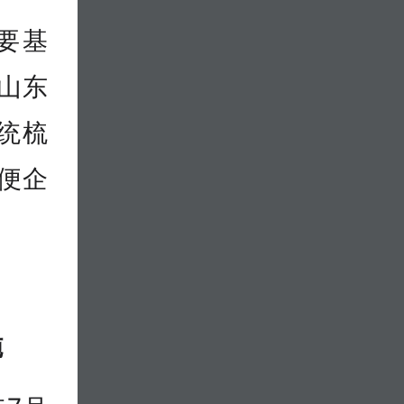
要基
山东
统梳
便企
施