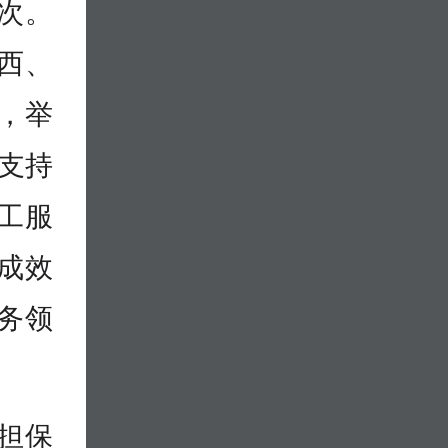
次。
西、
，举
。支持
工服
成效
务领
担保