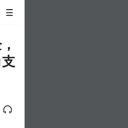
企，
为支