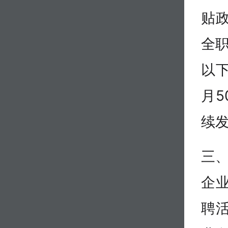
贴政
全职
以
月5
续发
三
企
聘