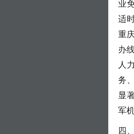
业
适
重
办线
人
务
显
军
四