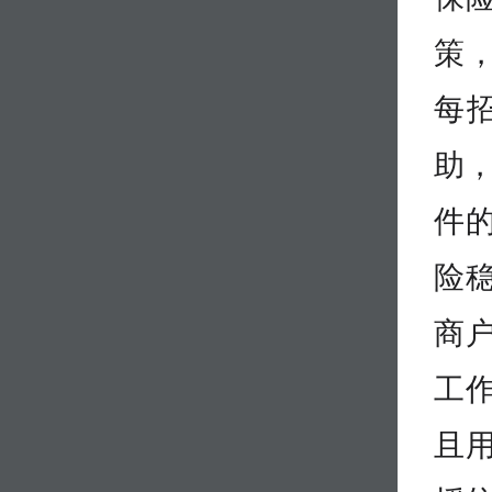
策
每招
助，
件
险
商
工
且