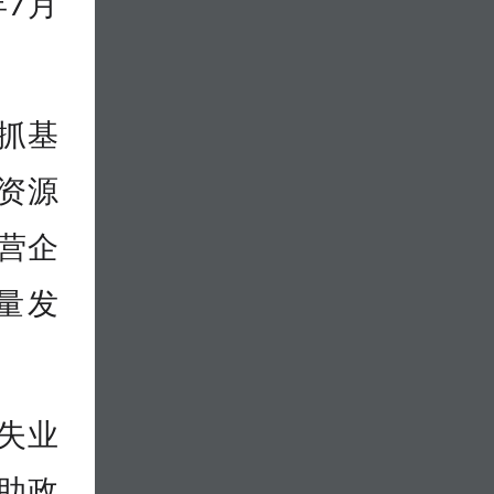
年7月
抓基
资源
营企
量发
失业
助政