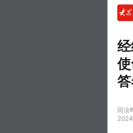
经
使
答
田汝
2024