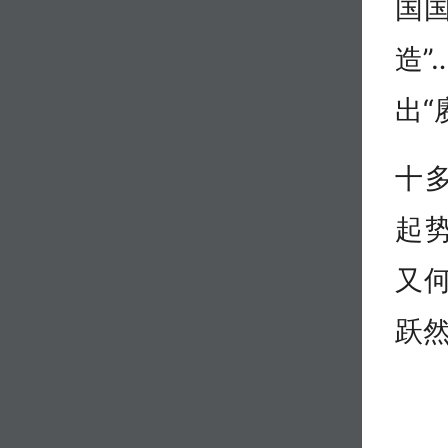
国国
造”
出“
十
起
又
跃