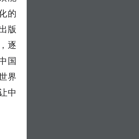
化的
出版
》，逐
中国
世界
让中