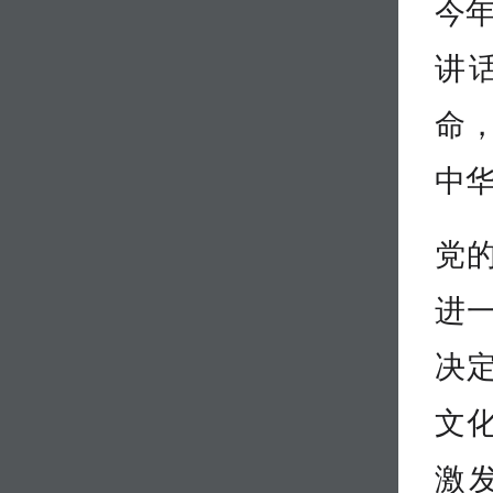
今
讲
命
中
党
进
决
文
激