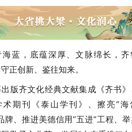
青海蓝，底蕴深厚、文脉绵长，齐
，守正创新、鉴往知来。
纂出版齐文化经典文献集成《齐书》
学术期刊《泰山学刊》、擦亮“海
品牌、推进美德信用“五进”工程、