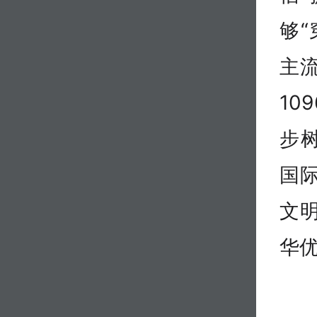
够
主
10
步
国
文
华