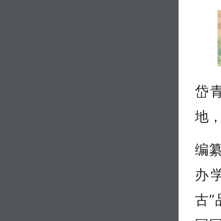
岱
地
编
办
古”