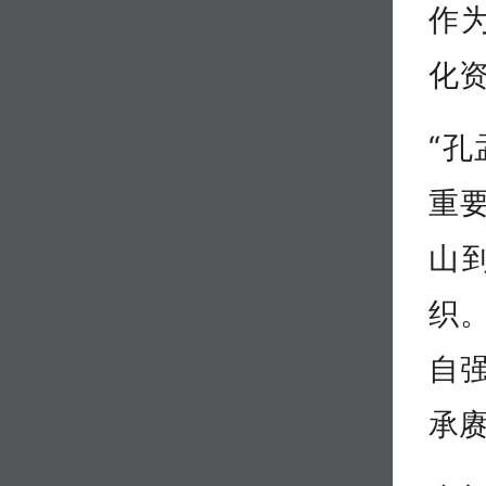
作
化
“
重
山
织
自
承