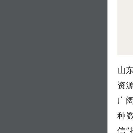
山
资
广
种
信