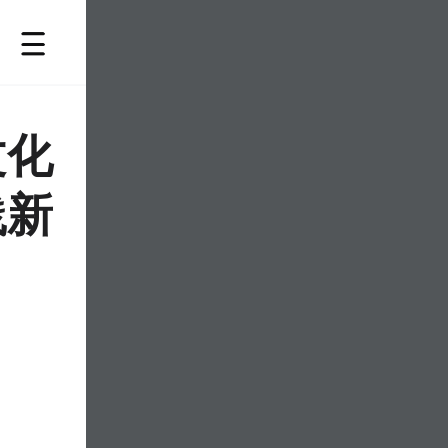
文化
践新