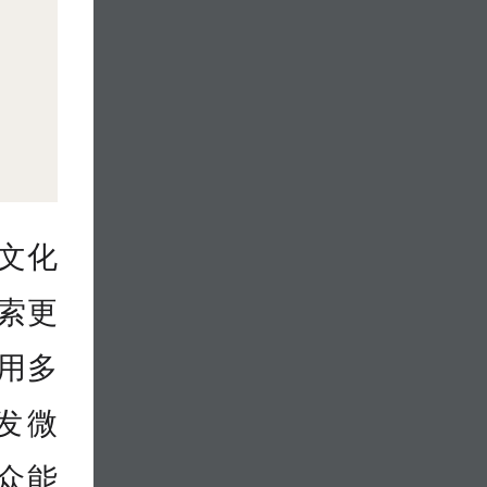
文化
索更
用多
发微
众能