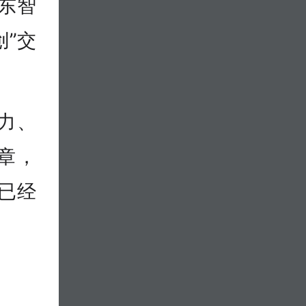
山东智
创”交
力、
章，
已经