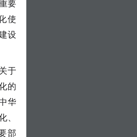
重要
化使
建设
关于
化的
中华
化、
要部