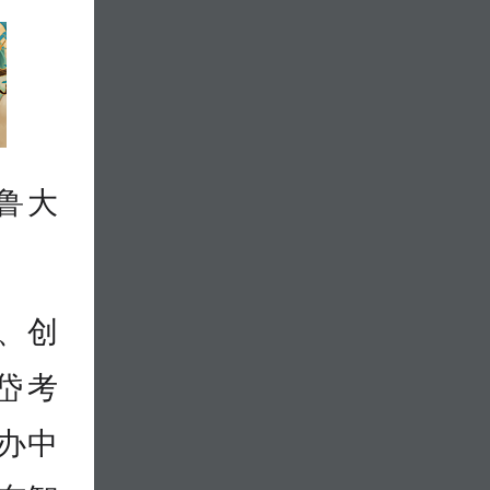
鲁大
、创
岱考
举办中