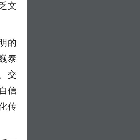
乏文
明的
巍泰
、交
自信
化传