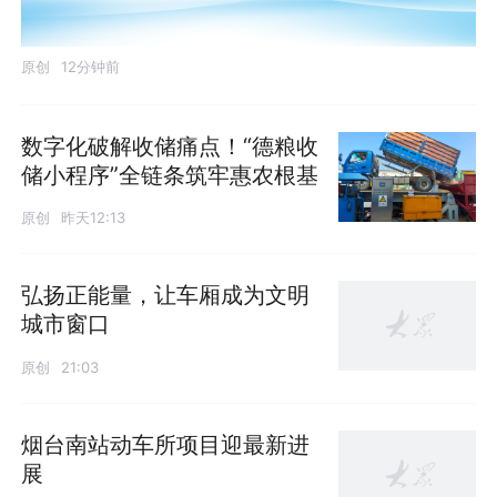
原创
12分钟前
数字化破解收储痛点！“德粮收
储小程序”全链条筑牢惠农根基
原创
昨天12:13
弘扬正能量，让车厢成为文明
城市窗口
原创
21:03
烟台南站动车所项目迎最新进
展