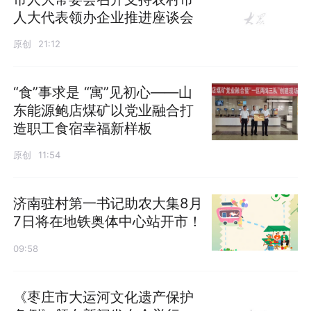
人大代表领办企业推进座谈会
原创
21:12
“食”事求是 “寓”见初心——山
东能源鲍店煤矿以党业融合打
造职工食宿幸福新样板
原创
11:54
济南驻村第一书记助农大集8月
7日将在地铁奥体中心站开市！
09:58
《枣庄市大运河文化遗产保护