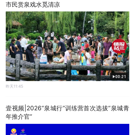
市民赏泉戏水觅清凉
00:21
昨天11:45
壹视频|2026“泉城行”训练营首次选拔“泉城青
年推介官”