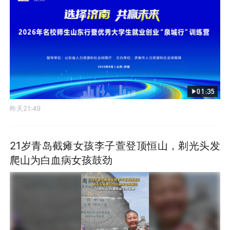
01:35
昨天21:49
21岁青岛截瘫女孩李子萱登顶恒山，剃光头发
爬山为白血病女孩鼓劲