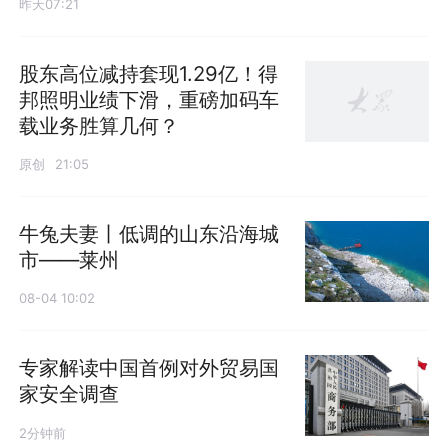
昨天07:21
股东高位减持套现1.29亿！得
邦照明业绩下滑，重磅加码车
载业务胜算几何？
原创
21:05
牛兔夫妻丨低调的山东沿海城
市——莱州
08-04 10:02
专家解读中国首例对外贸易国
家安全调查
2分钟前