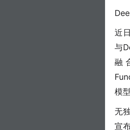
De
近
与D
融合
Fu
模
无
宣布