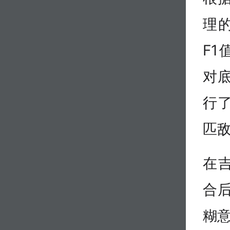
理的
F1
对
行
匹
在吉
合
糊意