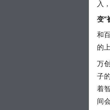
入，
变“
和百
的
万
子
着
间