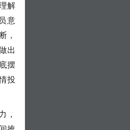
刻理解
员意
断，
做出
底摆
情投
实力，
空间推