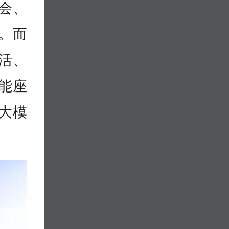
会、
。而
活、
能座
大模