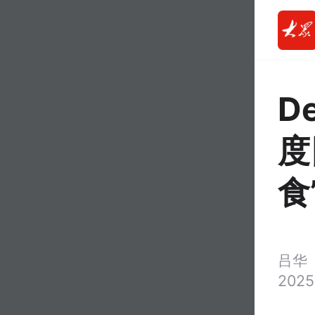
D
度
食
吕华
2025