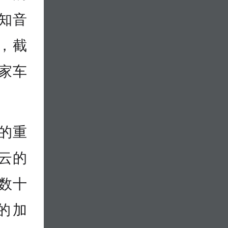
知音
型，截
家车
的重
云的
数十
k的加