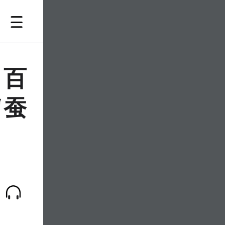
，百
“蚕