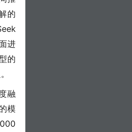
理解的
eek
面进
型的
义。
深度融
的模
000