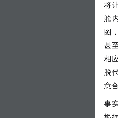
将让
舱
图
甚
相
脱
意合
事实
根据