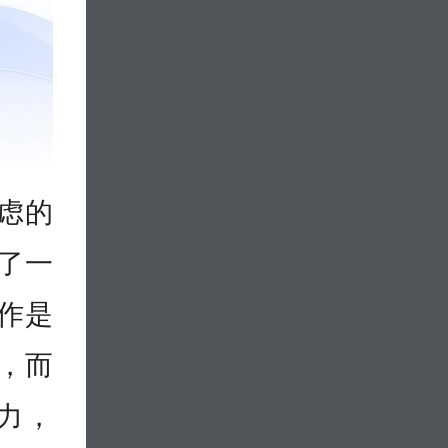
考虑的
了一
作是
，而
能力，