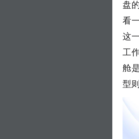
盘
看
这
工
舱
型