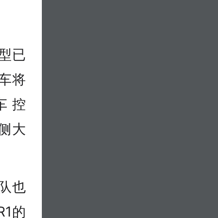
型已
汽车将
睿车控
端侧大
队也
R1的