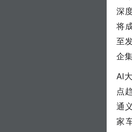
深
将成
至
企集
A
点
通
家车