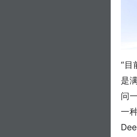
“目
是
问
一
De