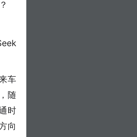
？
eek
来车
，随
通时
方向