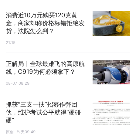
消费近10万元购买120克黄
金，商家却称价格标错拒绝发
货，法院怎么判？
21:15
正解局丨全球最难飞的高原航
线，C919为何必须拿下？
08-07 08:29
抓获“三支一扶”招募作弊团
伙，维护考试公平就得“硬碰
硬”
原创
昨天09:49