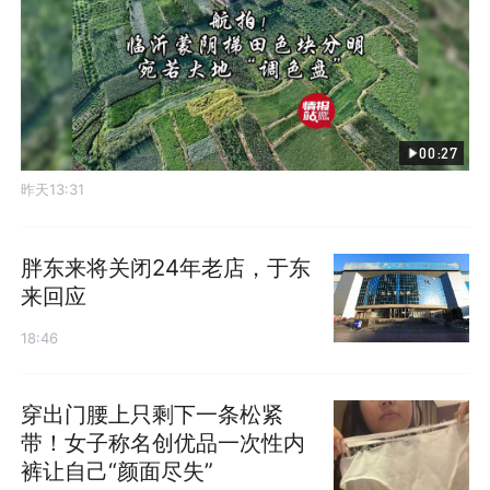
00:27
昨天13:31
胖东来将关闭24年老店，于东
来回应
18:46
穿出门腰上只剩下一条松紧
带！女子称名创优品一次性内
裤让自己“颜面尽失”