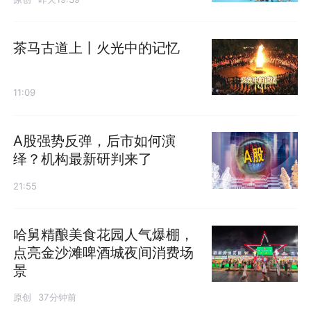
茶马古道上丨火光中的记忆
11:09
A股强势反弹，后市如何演
绎？机构最新研判来了
21:55
哈舅精酿美食花园人气爆棚，
点亮金沙滩啤酒城夜间消费场
景
原创
37分钟前