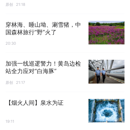
原创
21:18
穿林海、睡山坳、涮雪猪，中
国森林旅行“野”火了
20:30
加强一线巡逻警力！黄岛边检
站全力应对“白海豚”
原创
21:17
【烟火人间】泉水为证
19:11