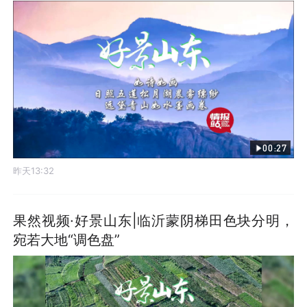
00:27
昨天13:32
果然视频·好景山东|临沂蒙阴梯田色块分明，
宛若大地“调色盘”