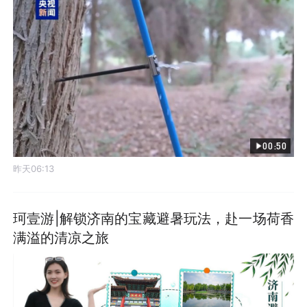
00:50
昨天06:13
珂壹游|解锁济南的宝藏避暑玩法，赴一场荷香
满溢的清凉之旅