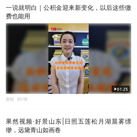
一说就明白｜公积金迎来新变化，以后这些缴
费也能用
01:25
原创
20:18
果然视频·好景山东|日照五莲松月湖晨雾缥
缈，远黛青山如画卷