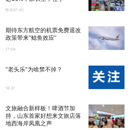
昨天07:40
期待东方航空的机票免费退改
政策带来“鲶鱼效应”
17:04
“老头乐”为啥禁不掉？
16:37
文旅融合新样板！啤酒节加
持，山东首家好想来文旅店落
地西海岸凤凰之声