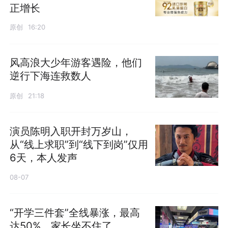
正增长
原创
16:20
风高浪大少年游客遇险，他们
逆行下海连救数人
原创
21:18
演员陈明入职开封万岁山，
从“线上求职”到“线下到岗”仅用
6天，本人发声
08-07
“开学三件套”全线暴涨，最高
达50%，家长坐不住了