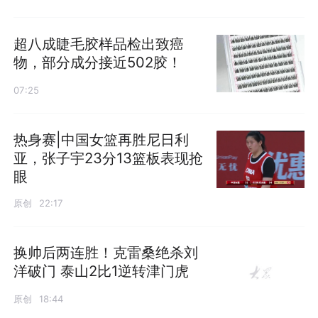
超八成睫毛胶样品检出致癌
物，部分成分接近502胶！
07:25
热身赛|中国女篮再胜尼日利
亚，张子宇23分13篮板表现抢
眼
原创
22:17
换帅后两连胜！克雷桑绝杀刘
洋破门 泰山2比1逆转津门虎
原创
18:44