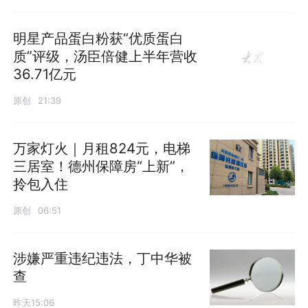
明星产品蛋白粉获“优质蛋白
质”评级，汤臣倍健上半年营收
36.71亿元
原创
21:39
万家灯火｜月租824元，电梯
三居室！德州保障房“上新”，
拎包入住
原创
06:51
涉嫌严重违纪违法，丁中华被
查
昨天15:06