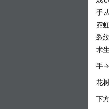
手
霓虹
裂纹
术生
手
花
下