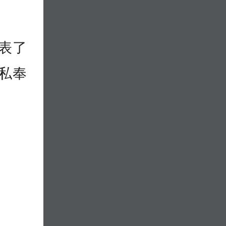
表了
私奉