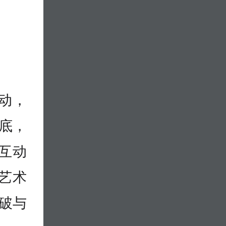
动，
谜底，
场互动
艺术
破与