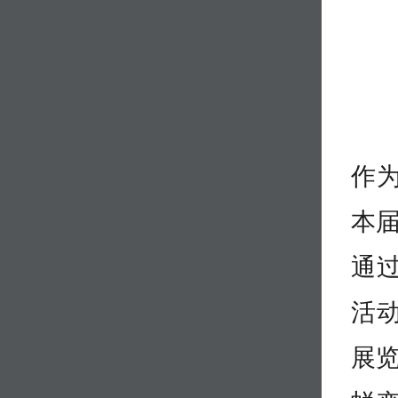
作
本届
通过
活
展