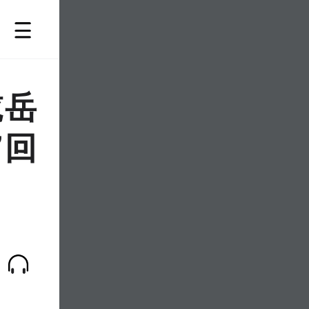
揽岳
”回