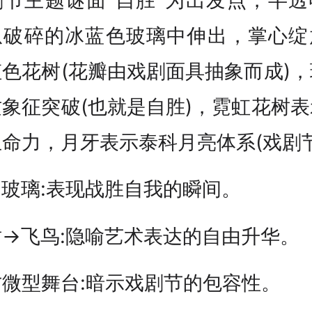
从破碎的冰蓝色玻璃中伸出，掌心绽
色花树(花瓣由戏剧面具抽象而成)
象征突破(也就是自胜)，霓虹花树
命力，月牙表示泰科月亮体系(戏剧节
→玻璃:表现战胜自我的瞬间。
树→飞鸟:隐喻艺术表达的自由升华。
方微型舞台:暗示戏剧节的包容性。