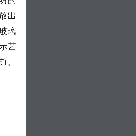
放出
，玻璃
表示艺
)。