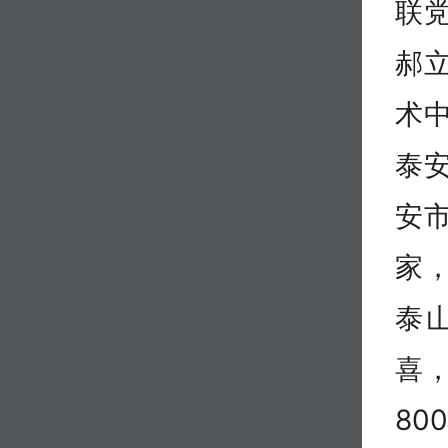
联
郝
术
泰
安
家
泰
喜
8