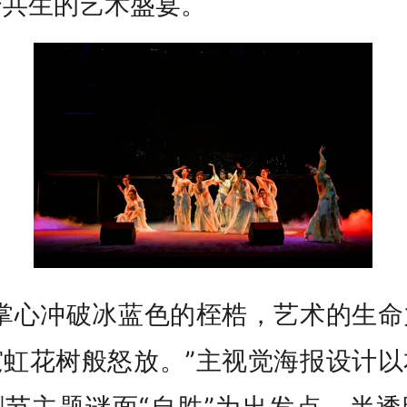
变共生的艺术盛宴。
当掌心冲破冰蓝色的桎梏，艺术的生命
霓虹花树般怒放。”主视觉海报设计以
剧节主题谜面“自胜”为出发点，半透