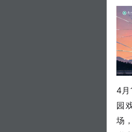
4月
园
场