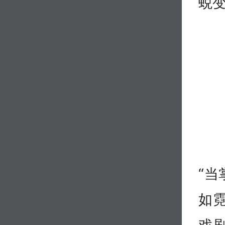
蜕
“
如
戏