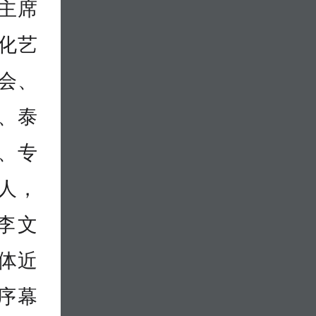
主席
化艺
会、
、泰
、专
人，
李文
体近
序幕