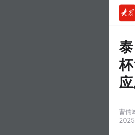
泰
杯
应
曹儒
2025