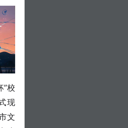
杯”校
式现
市文