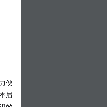
力便
本届
明的