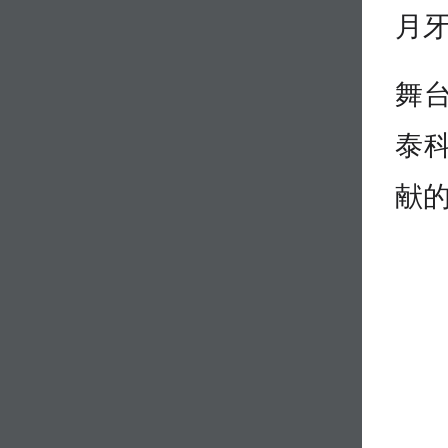
月牙
舞
泰
献