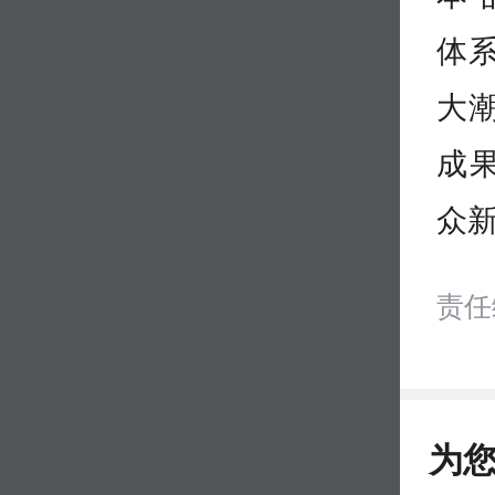
体
大
成
众新
责任
为