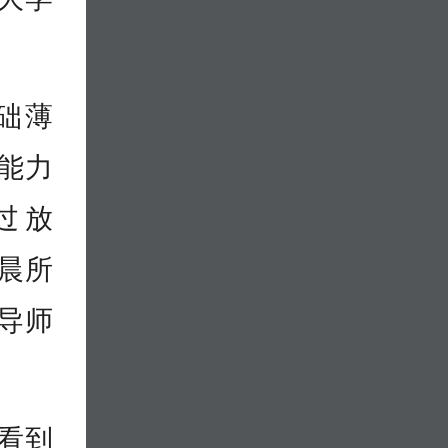
础薄
能力
过放
梓晨所
导师
看到