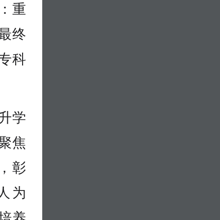
：重
最终
专科
升学
聚焦
，彰
人为
培养