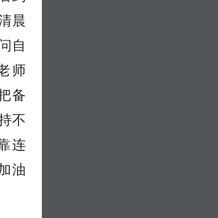
。清晨
问自
老师
把备
持不
靠连
加油
。