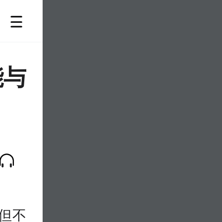
能与
但不