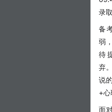
录
备
弱
待
弃。
说
+心
面