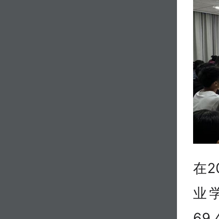
在2
业
69