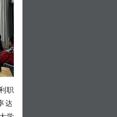
胜利职
达‌
沂大学