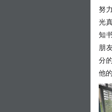
努
光
知
朋
分
他