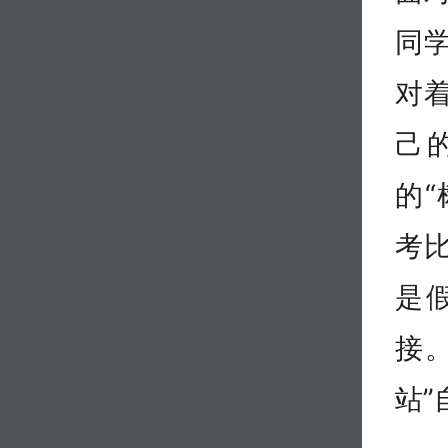
同学
对
己
的
考
是
接
站”