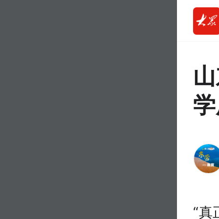
山
学
“