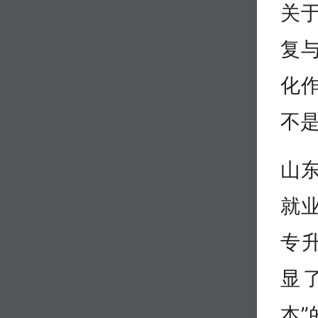
关
复
化
不是
山
就
专
显
本