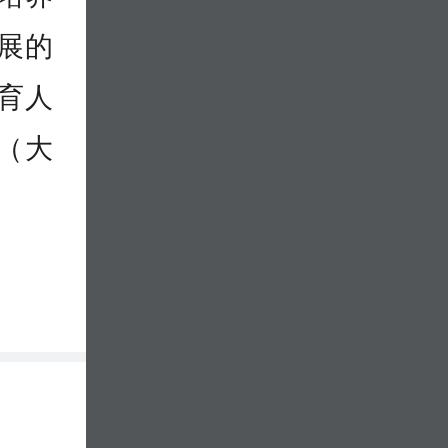
展的
育人
（大