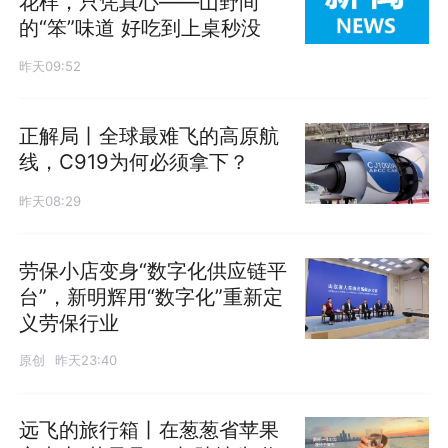
花样，只凭真心——山野间
的“笨”味道 好吃到上桌秒没
昨天09:52
正解局丨全球最难飞的高原航
线，C919为何必须拿下？
昨天08:29
劳保小店变身“数字化供应链平
台”，新明辉用“数字化”重新定
义劳保行业
原创
昨天23:40
远飞的旅行箱丨在葱葱省苹果