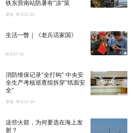
铁东营南站防暑有“凉”策
原创
昨天22:20
生活一瞥｜《老兵话家国》
昨天07:32
消防维保记录“全打钩” 中央安
全生产考核巡查组拆穿“纸面安
全”
原创
昨天22:30
这些火箭，为何要选在海上发
射？