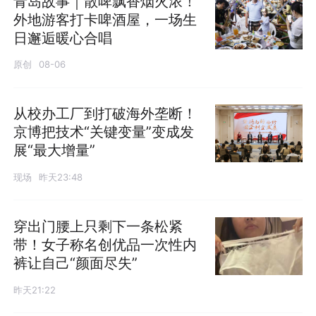
青岛故事｜散啤飘香烟火浓！
外地游客打卡啤酒屋，一场生
日邂逅暖心合唱
原创
08-06
从校办工厂到打破海外垄断！
京博把技术“关键变量”变成发
展“最大增量”
现场
昨天23:48
穿出门腰上只剩下一条松紧
带！女子称名创优品一次性内
裤让自己“颜面尽失”
昨天21:22