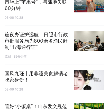
市坐上“苹果号”，与陆地失联
60分钟
08-06 10:28
连夜办证护远航！日照市行政
审批服务局为800余名渔民赶
制“出海通行证”
原创
35分钟前
国风九瑾丨用非遗美食解锁老
吃家身份！
08-06 10:28
管好“小饭桌”！山东发文规范