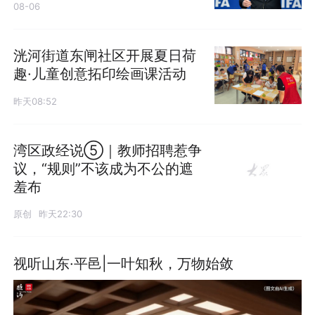
08-06
洸河街道东闸社区开展夏日荷
趣·儿童创意拓印绘画课活动
昨天08:52
湾区政经说⑤｜教师招聘惹争
议，“规则”不该成为不公的遮
羞布
原创
昨天22:30
视听山东·平邑|一叶知秋，万物始敛