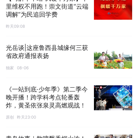
里维权不用跑！崇文街道“云端
调解”为民追回学费
昨天09:08
光岳谈|这座鲁西县城缘何三获
省政府通报表扬
独家
08-06
《一站到底·少年季》第二季今
晚开播！跨学科考点轮番轰
炸，黄圣依张泉灵高燃观战！
原创
昨天23:00