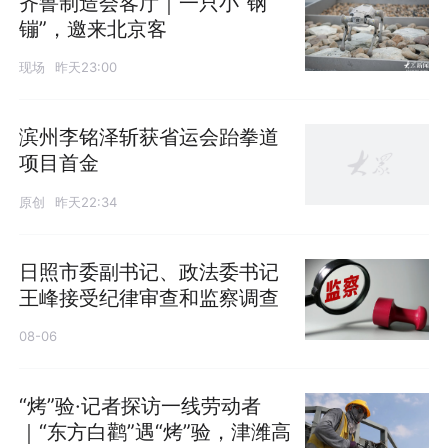
齐鲁制造会客厅｜一只小“钢
镚”，邀来北京客
现场
昨天23:00
滨州李铭泽斩获省运会跆拳道
项目首金
原创
昨天22:34
日照市委副书记、政法委书记
王峰接受纪律审查和监察调查
08-06
“烤”验·记者探访一线劳动者
｜“东方白鹳”遇“烤”验，津潍高