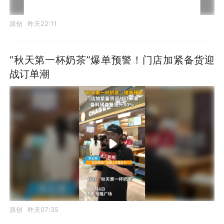
原创
昨天22:11
“秋天第一杯奶茶”爆单预警！门店加紧备货迎
战订单潮
原创
昨天07:35