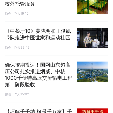
校外托管服务
原创
昨天19:16
《中餐厅10》黄晓明和王俊凯
带队走进中医世家和运动社区
原创
昨天22:42
确保按期投运！国网山东超高
压公司扎实推进烟威、中核
1000千伏特高压交流输电工程
第二阶段验收
原创
昨天15:02
【巧解千千结 枫暖千万家】千