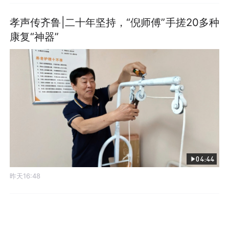
孝声传齐鲁|二十年坚持，“倪师傅”手搓20多种
康复“神器”
04:44
昨天16:48