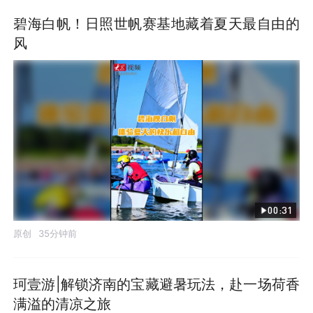
碧海白帆！日照世帆赛基地藏着夏天最自由的
风
00:31
原创
35分钟前
珂壹游|解锁济南的宝藏避暑玩法，赴一场荷香
满溢的清凉之旅