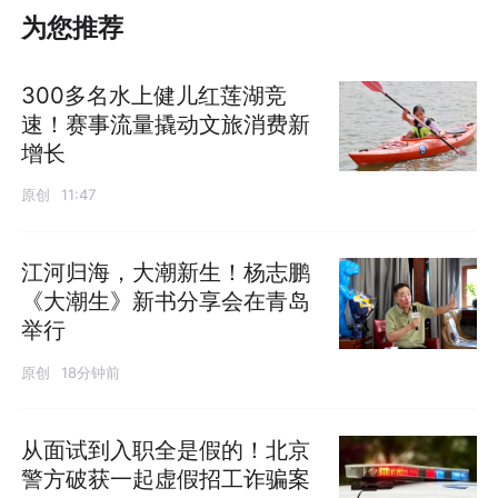
为您推荐
300多名水上健儿红莲湖竞
速！赛事流量撬动文旅消费新
增长
原创
11:47
江河归海，大潮新生！杨志鹏
《大潮生》新书分享会在青岛
举行
原创
18分钟前
从面试到入职全是假的！北京
警方破获一起虚假招工诈骗案