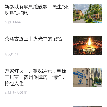
新泰以有解思维破题，民生“死
疙瘩”迎转机
原创
06:42
茶马古道上丨火光中的记忆
昨天11:09
万家灯火｜月租824元，电梯
三居室！德州保障房“上新”，
拎包入住
原创
昨天06:51