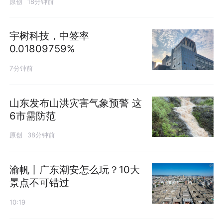
原创
18分钟前
宇树科技，中签率
0.01809759%
7分钟前
山东发布山洪灾害气象预警 这
6市需防范
原创
38分钟前
渝帆丨广东潮安怎么玩？10大
景点不可错过
10:19