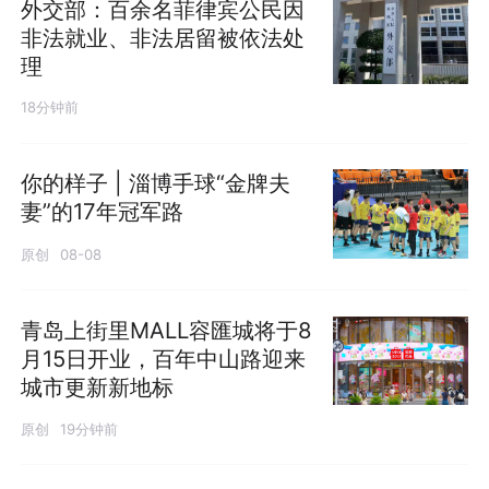
外交部：百余名菲律宾公民因
非法就业、非法居留被依法处
理
18分钟前
你的样子 | 淄博手球“金牌夫
妻”的17年冠军路
原创
08-08
青岛上街里MALL容匯城将于8
月15日开业，百年中山路迎来
城市更新新地标
原创
19分钟前