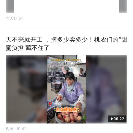
昨天17:51
天不亮就开工 ，摘多少卖多少！桃农们的“甜
蜜负担”藏不住了
00:22
现场
10:41