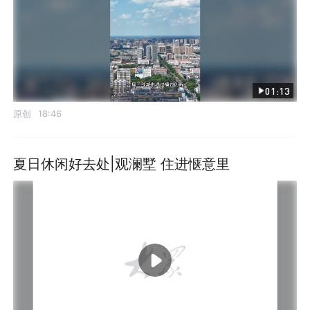
01:13
原创
18:46
夏日休闲好去处|观澜墅 住进惬意里