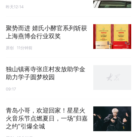
昨天12:14
聚势而进 婧氏小酵官系列斩获
上海燕博会行业双奖
原创
11分钟前
独山镇蒋寺张庄村发放助学金
助力学子圆梦校园
09:17
青岛小哥，欢迎回家！星星火
火音乐节点燃夏日，一场“归嘉
之约”引爆全城