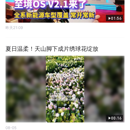
01:56
昨天21:09
夏日温柔！天山脚下成片绣球花绽放
00:16
08-05