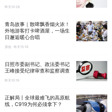
昨天10:28
青岛故事｜散啤飘香烟火浓！
外地游客打卡啤酒屋，一场生
日邂逅暖心合唱
原创
昨天15:19
日照市委副书记、政法委书记
王峰接受纪律审查和监察调查
昨天10:19
正解局丨全球最难飞的高原航
线，C919为何必须拿下？