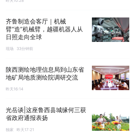
昨天10:28
齐鲁制造会客厅｜机械
臂“造”机械臂，越疆机器人从
日照走向全球
现场
33分钟前
陕西测绘地理信息局到山东省
地矿局地质测绘院调研交流
昨天16:14
光岳谈|这座鲁西县城缘何三获
省政府通报表扬
独家
昨天17:21