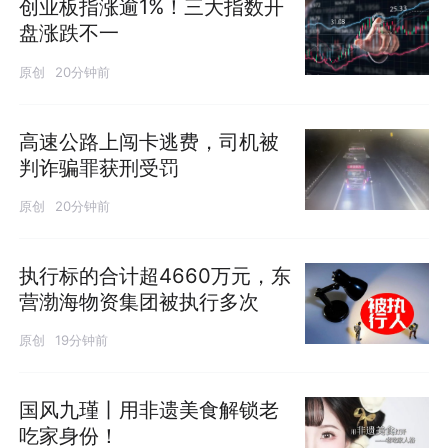
创业板指涨逾1%！三大指数开
盘涨跌不一
原创
20分钟前
高速公路上闯卡逃费，司机被
判诈骗罪获刑受罚
原创
20分钟前
执行标的合计超4660万元，东
营渤海物资集团被执行多次
原创
19分钟前
国风九瑾丨用非遗美食解锁老
吃家身份！