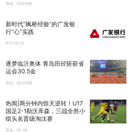
原创
39分钟前
新时代“枫桥经验”的广发银
行“心”实践
昨天09:28
逐梦临沂奥体 青岛田径斩获省
运会30.5金
原创
39分钟前
热闻|两分钟内惊天逆转！U17
国足2-1勒沃库森，三战全胜小
组头名晋级淘汰赛
原创
08-06