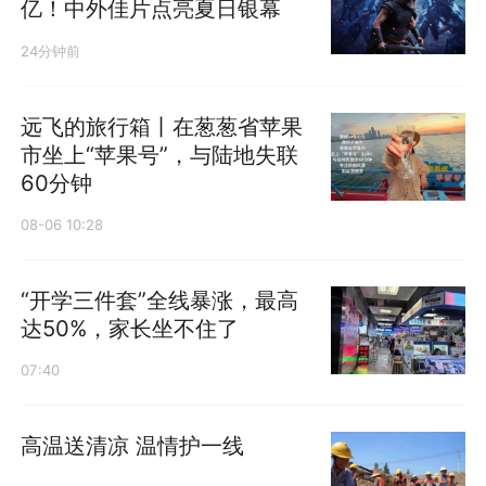
亿！中外佳片点亮夏日银幕
24分钟前
远飞的旅行箱丨在葱葱省苹果
市坐上“苹果号”，与陆地失联
60分钟
08-06 10:28
“开学三件套”全线暴涨，最高
达50%，家长坐不住了
07:40
高温送清凉 温情护一线