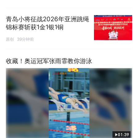
青岛小将征战2026年亚洲跳绳
锦标赛斩获1金1银1铜
原创
39分钟前
收藏！奥运冠军张雨霏教你游泳
01:39