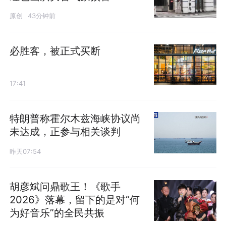
原创
43分钟前
必胜客，被正式买断
17:41
特朗普称霍尔木兹海峡协议尚
未达成，正参与相关谈判
昨天07:54
胡彦斌问鼎歌王！《歌手
2026》落幕，留下的是对“何
为好音乐”的全民共振