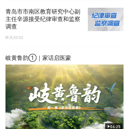
青岛市市南区教育研究中心副
主任辛源接受纪律审查和监察
调查
昨天20:02
岐黄鲁韵①｜家话启医蒙
06:25