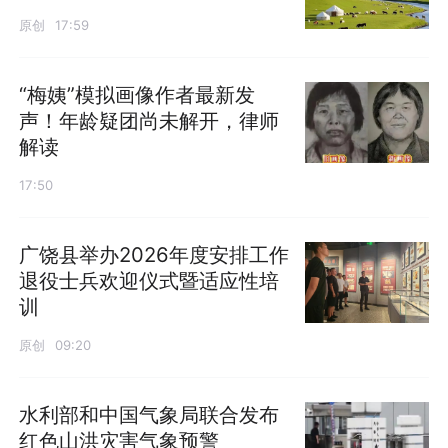
原创
17:59
“梅姨”模拟画像作者最新发
声！年龄疑团尚未解开，律师
解读
17:50
广饶县举办2026年度安排工作
退役士兵欢迎仪式暨适应性培
训
原创
09:20
水利部和中国气象局联合发布
红色山洪灾害气象预警