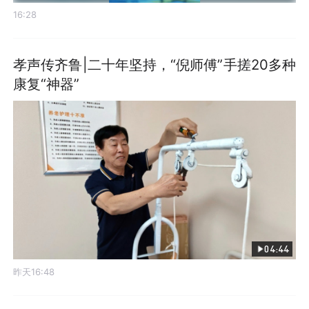
16:28
孝声传齐鲁|二十年坚持，“倪师傅”手搓20多种
康复“神器”
04:44
昨天16:48