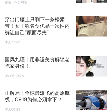
原创
27分钟前
穿出门腰上只剩下一条松紧
带！女子称名创优品一次性内
裤让自己“颜面尽失”
昨天21:22
国风九瑾丨用非遗美食解锁老
吃家身份！
08-06 10:28
正解局丨全球最难飞的高原航
线，C919为何必须拿下？
昨天08:29