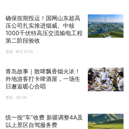
确保按期投运！国网山东超高
压公司扎实推进烟威、中核
1000千伏特高压交流输电工程
第二阶段验收
原创
昨天15:02
青岛故事｜散啤飘香烟火浓！
外地游客打卡啤酒屋，一场生
日邂逅暖心合唱
原创
08-06
统一按“车”收费 新疆调整4A及
以上景区自驾服务费