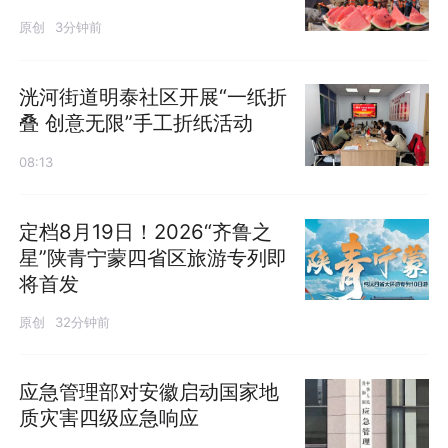
原创
3分钟前
洸河街道明泰社区开展“一纸折
叠 创意无限”手工折纸活动
08:13
定档8月19日！2026“齐鲁之
星”陕青宁蒙四省区旅游专列即
将首发
原创
32分钟前
应急管理部对安徽启动国家地
质灾害四级应急响应