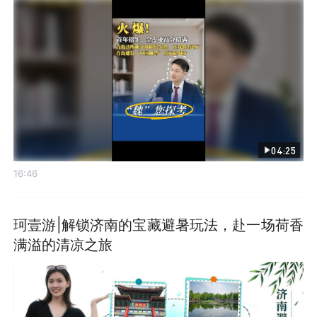
04:25
16:46
珂壹游|解锁济南的宝藏避暑玩法，赴一场荷香
满溢的清凉之旅