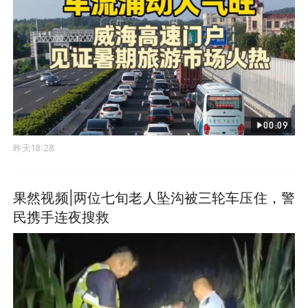
00:09
昨天18:28
果然视频|两位七旬老人坠沟被三轮车压住，警
民携手连夜搜救