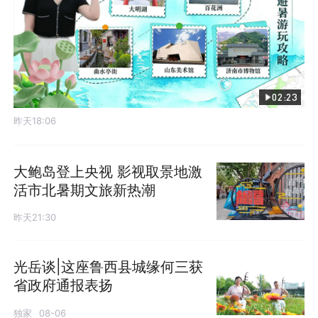
02:23
昨天18:06
大鲍岛登上央视 影视取景地激
活市北暑期文旅新热潮
昨天21:30
光岳谈|这座鲁西县城缘何三获
省政府通报表扬
独家
08-06