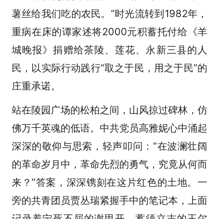
薯丝给我们吃的农民。”时光流转到1982年，
重病在床的谭家述将2000元积蓄托付给《羊
城晚报》捐赠给茶陵、莲花、永新三县的人
民，以实际行动践行“取之于民，用之于民”的
庄重承诺。
站在陵园广场的松柏之间，山风掠过碑林，仿
佛万千英魂的低语。中共党员高雅妮心中涌起
深深的敬仰与思索，轻声叩问：“在波澜壮阔
的革命岁月中，革命先烈的勇气，究竟从何而
来？”答案，深深镌刻在这片红色的土地。一
旁的共青团员贾丛瑞紧握手中的笔记本，上面
记录着宁死不屈的谢甲开、蓄须立志的王尔