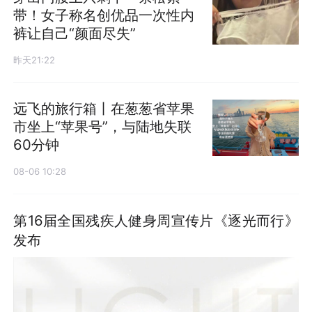
带！女子称名创优品一次性内
裤让自己“颜面尽失”
昨天21:22
远飞的旅行箱丨在葱葱省苹果
市坐上“苹果号”，与陆地失联
60分钟
08-06 10:28
第16届全国残疾人健身周宣传片《逐光而行》
发布