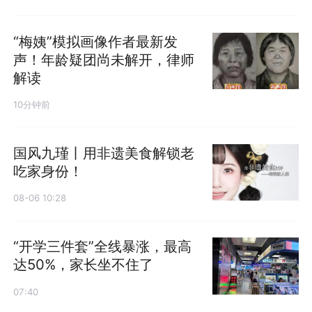
“梅姨”模拟画像作者最新发
声！年龄疑团尚未解开，律师
解读
10分钟前
国风九瑾丨用非遗美食解锁老
吃家身份！
08-06 10:28
“开学三件套”全线暴涨，最高
达50%，家长坐不住了
07:40