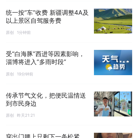
统一按“车”收费 新疆调整4A及
以上景区自驾服务费
原创
1分钟前
受“白海豚”西进等因素影响，
淄博将进入“多雨时段”
原创
19分钟前
传承节气文化，把便民温情送
到市民身边
原创
昨天21:21
穿出门腰上只剩下一条松紧