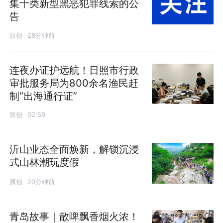
集十类新型黑恶犯罪线索的公
告
原创
28分钟前
连夜办证护远航！日照市行政
审批服务局为800余名渔民赶
制“出海通行证”
原创
02:59
沂山业态全面焕新，解锁沉浸
式山林潮玩度假
原创
20分钟前
青岛故事｜散啤飘香烟火浓！