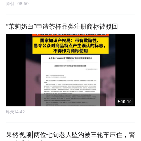
原创
08:50
“茉莉奶白”申请茶杯品类注册商标被驳回
00:10
昨天14:42
果然视频|两位七旬老人坠沟被三轮车压住，警