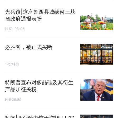
光岳谈|这座鲁西县城缘何三获
省政府通报表扬
独家
08-06
必胜客，被正式买断
19分钟前
特朗普宣布对多晶硅及其衍生
产品加征关税
昨天06:59
热闻|两分钟内惊天逆转！U17