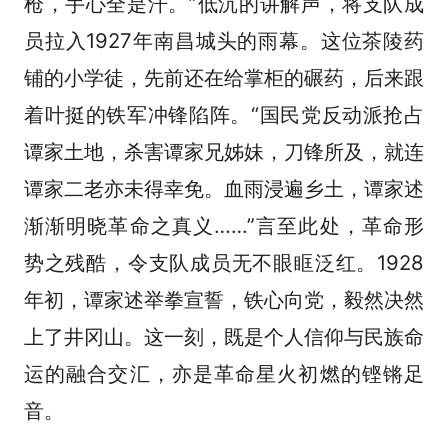
枪，手心全是汗。”低沉的讲解声，将支队成
员拉入1927年南昌城头的雨幕。这位茶陵药
铺的小学徒，先前还在给掌柜的碾药，后来跟
着叶挺的铁军冲锋陷阵。“国民党反动派抢占
谭家土地，杀害谭家兄姊妹，刀锋所及，就连
谭家二老亦未得幸免。血雨浸遍乡土，谭家述
渐渐明晓革命之真义……”言至此处，革命形
势之残酷，令支队成员无不眼眶泛红。1928
年初，谭家述举拳宣誓，铁心向党，毅然决然
上了井冈山。这一刻，既是个人信仰与民族命
运的融合交汇，亦是革命星火初燃的铿锵足
音。