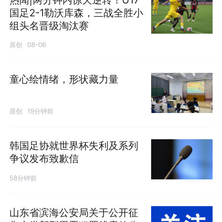
国足2-1勒沃库森，三战全胜小
组头名晋级淘汰赛
原创
08-06
童心绘情绪，形状藏力量
原创
19分钟前
韩国足协就世界杯失利及系列
争议发布致歉信
58分钟前
山东省滨海公安局关于公开征