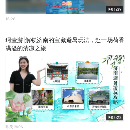
01:39
16:28
珂壹游|解锁济南的宝藏避暑玩法，赴一场荷香
满溢的清凉之旅
02:23
昨天18:06