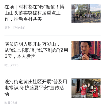
在场｜村村都在“卷”颜值！博
山山头落实突破村居重点工
作，推动乡村共美
原创
17分钟前
演员陈明入职开封万岁山，
从“线上求职”到“线下到岗”仅用
6天，本人发声
昨天21:28
洸河街道黄庄社区开展“普及用
电常识 守护盛夏平安”宣传活
动
昨天08:51