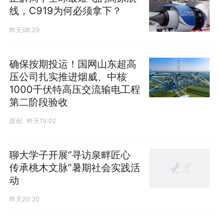
线，C919为何必须拿下？
昨天08:29
确保按期投运！国网山东超高
压公司扎实推进烟威、中核
1000千伏特高压交流输电工程
第二阶段验收
原创
昨天15:02
聊大学子开展“寻访泉畔匠心
传承桃木文脉”暑期社会实践活
动
昨天20:20