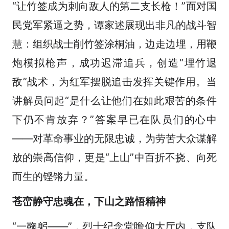
“让竹签成为刺向敌人的第二支长枪！”
面对国
民党军紧逼之势，谭家述展现出非凡的战斗智
慧：组织战士削竹签涂桐油，边走边埋，用鞭
炮模拟枪声，成功迟滞追兵，创造“埋竹退
敌”战术，为红军摆脱追击发挥关键作用。当
讲解员问起“是什么让他们在如此艰苦的条件
下仍不肯放弃？”答案早已在队员们的心中
——对革命事业的无限忠诚，为劳苦大众谋解
放的崇高信仰，更是“上山”中百折不挠、向死
而生的铿锵力量。
苍峦静守忠魂在，下山之路悟精神
“一鞠躬——”，烈士纪念堂瞻仰大厅内，支队