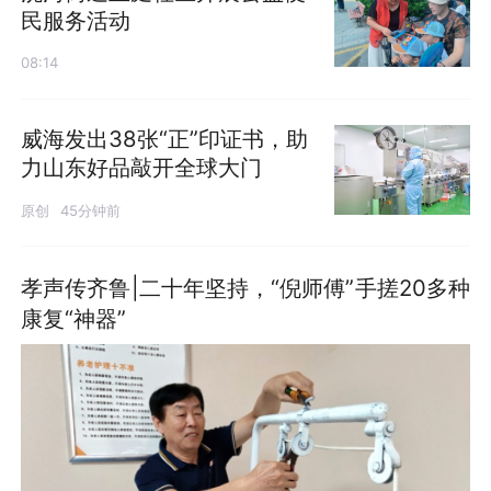
民服务活动
08:14
威海发出38张“正”印证书，助
力山东好品敲开全球大门
原创
45分钟前
孝声传齐鲁|二十年坚持，“倪师傅”手搓20多种
康复“神器”