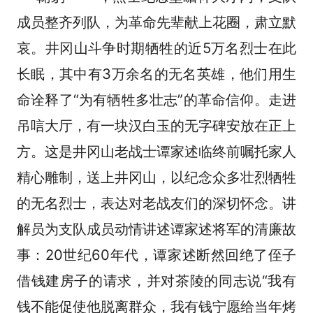
成员整齐列队，为革命先辈献上花圈，肃立默
哀。井冈山斗争时期牺牲的近
5万名烈士在此
长眠，其中有3万余名的无名英雄，他们用生
命诠释了“为有牺牲多壮志”的革命信仰。走进
吊唁大厅，有一块汉白玉的无字碑安放在正上
方。这是井冈山老战士谭家述临终前嘱托家人
精心雕制，送上井冈山，以纪念众多壮烈牺牲
的无名烈士，表达对老战友们的深切怀念。讲
解员为支队成员动情讲述谭家述将军的清廉故
事：20世纪60年代，谭家述断然回绝了侄子
借钱建房子的请求，并对茶陵的同志说“我有
钱不能促使他脱离群众，我有钱宁愿给当年烤