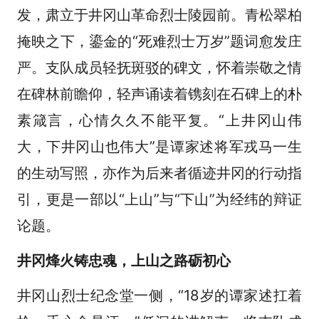
发，肃立于井冈山革命烈士陵园前。青松翠柏
掩映之下，鎏金的“死难烈士万岁”题词愈发庄
严。支队成员轻抚斑驳的碑文，怀着崇敬之情
在碑林前瞻仰，轻声诵读着镌刻在石碑上的朴
素箴言，心情久久不能平复。“上井冈山伟
大，下井冈山也伟大”是谭家述将军戎马一生
的生动写照，亦作为后来者循迹井冈的行动指
引，更是一部以“上山”与“下山”为经纬的辩证
论题。
井冈烽火铸忠魂，上山之路砺初心
井冈山烈士纪念堂一侧，“
18岁的谭家述扛着