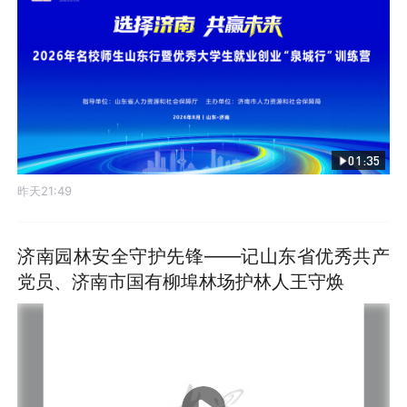
01:35
昨天21:49
济南园林安全守护先锋——记山东省优秀共产
党员、济南市国有柳埠林场护林人王守焕