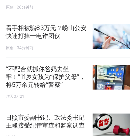
原创
28分钟前
看手相被骗63万元？崂山公安
快速打掉一电诈团伙
原创
34分钟前
“不配合就抓你爸妈去坐
牢！”11岁女孩为“保护父母”，
将5万余元转给“警察”
昨天07:21
日照市委副书记、政法委书记
王峰接受纪律审查和监察调查