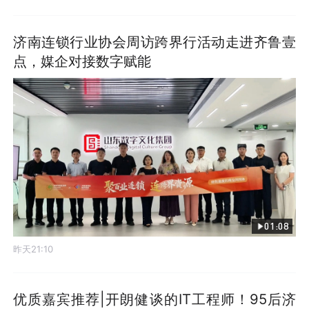
济南连锁行业协会周访跨界行活动走进齐鲁壹
点，媒企对接数字赋能
01:08
昨天21:10
优质嘉宾推荐|开朗健谈的IT工程师！95后济