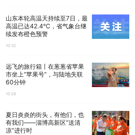
山东本轮高温天持续至7日，最
高温已达42.4℃，省气象台继
续发布橙色预警
10:32
远飞的旅行箱丨在葱葱省苹果
市坐上“苹果号”，与陆地失联
60分钟
10:28
夏日炎炎的街头，有他们，也
有我们——淄博高新区“送清
凉”进行时