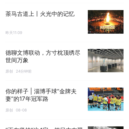
茶马古道上丨火光中的记忆
昨天11:09
德聊文博联动，方寸枕顶绣尽
世间万象
原创
24分钟前
你的样子 | 淄博手球“金牌夫
妻”的17年冠军路
原创
08-08