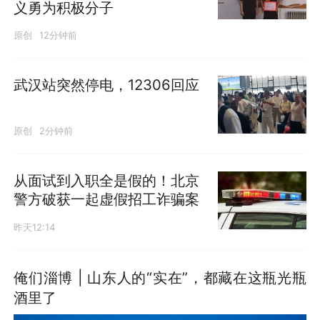
义勇为积极分子
原创
12分钟前
武汉站突然停电，12306回应
原创
2分钟前
从面试到入职全是假的！北京
警方破获一起虚假招工诈骗案
昨天12:14
俺们淄博 | 山东人的“实在”，都藏在这瓶光瓶
酒里了