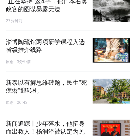
“正在坚持”这4字，把日本右翼
政客的图谋暴露无遗
27分钟前
淄博陶琉馆两项研学课程入选
省级推介线路
原创
3分钟前
新泰以有解思维破题，民生“死
疙瘩”迎转机
原创
06:42
新闻追踪丨少年落水，他挺身
而出救人！杨润泽被认定为见