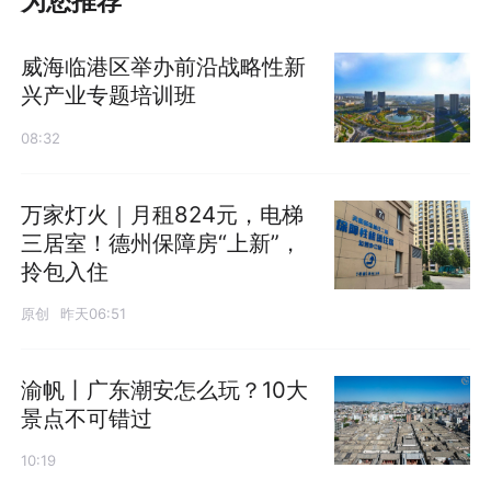
为您推荐
威海临港区举办前沿战略性新
兴产业专题培训班
08:32
万家灯火｜月租824元，电梯
三居室！德州保障房“上新”，
拎包入住
原创
昨天06:51
渝帆丨广东潮安怎么玩？10大
景点不可错过
10:19