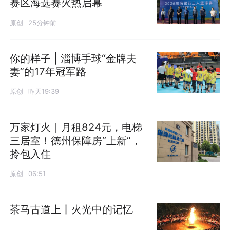
赛区海选赛火热启幕
原创
25分钟前
你的样子 | 淄博手球“金牌夫
妻”的17年冠军路
原创
昨天19:39
万家灯火｜月租824元，电梯
三居室！德州保障房“上新”，
拎包入住
原创
06:51
茶马古道上丨火光中的记忆