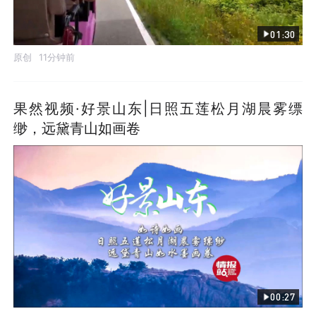
01:30
原创
11分钟前
果然视频·好景山东|日照五莲松月湖晨雾缥
缈，远黛青山如画卷
发布
00:27