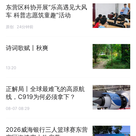
东营区科协开展“乐高遇见大风
车 科普志愿筑童趣”活动
原创
24分钟前
诗词歌赋丨秋爽
13:20
正解局丨全球最难飞的高原航
线，C919为何必须拿下？
08-07 08:29
2026威海银行三人篮球赛东营