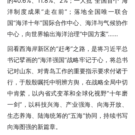
的40.6%、11.8%、2%；一大批“全国首个”海
洋制度成果“走在前”；落地全国唯一联合
国“海洋十年”国际合作中心、海洋与气候协作
中心，向世界输出海洋治理“中国方案”……
回看西海岸新区的“赶考”之路，是将习近平总
书记擘画的“海洋强国”战略牢记于心，将总书
记对山东、对青岛工作的重要指示要求付诸于
行，于殷殷嘱托中明辨方舆，在战略全局中切
中肯綮，以内省式变革和全球化视野“十年磨
一剑”，以科技兴海、产业强海、向海开放、
生态养海、陆海统筹的“五海”协同，持续书写
向海图强的新篇章。