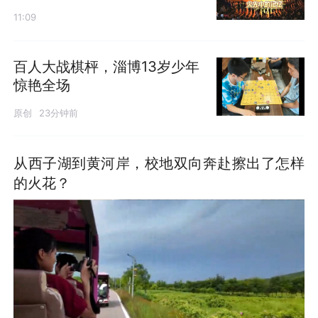
11:09
百人大战棋枰，淄博13岁少年
惊艳全场
原创
23分钟前
从西子湖到黄河岸，校地双向奔赴擦出了怎样
的火花？