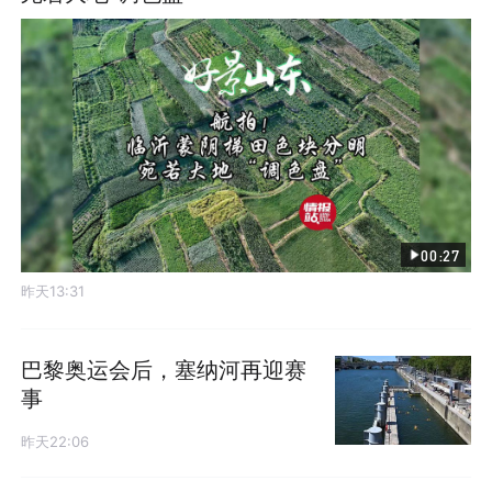
00:27
昨天13:31
巴黎奥运会后，塞纳河再迎赛
事
昨天22:06