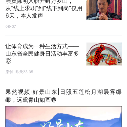
演员陈明入职开封万岁山，
从“线上求职”到“线下到岗”仅用
6天，本人发声
08-07
让体育成为一种生活方式——
山东省全民健身日活动丰富多
彩
原创
昨天23:35
果然视频·好景山东|日照五莲松月湖晨雾缥
缈，远黛青山如画卷