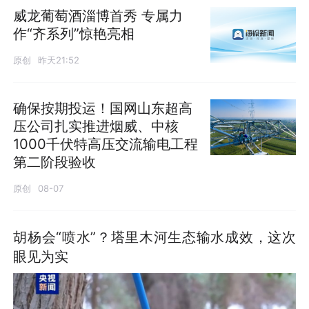
威龙葡萄酒淄博首秀 专属力
作“齐系列”惊艳亮相
原创
昨天21:52
确保按期投运！国网山东超高
压公司扎实推进烟威、中核
1000千伏特高压交流输电工程
第二阶段验收
原创
08-07
胡杨会“喷水”？塔里木河生态输水成效，这次
眼见为实