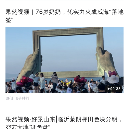
果然视频｜76岁奶奶，凭实力火成威海“落地
签”
00:38
原创
6分钟前
果然视频·好景山东|临沂蒙阴梯田色块分明，
宛若大地“调色盘”