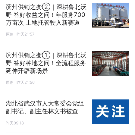
滨州供销之变②｜深耕鲁北沃
野 答好收益之问！年服务700
万亩次 土地托管驶入新赛道
原创
昨天21:57
滨州供销之变①｜深耕鲁北沃
野 答好种地之问！全流程服务
延伸开辟新场景
原创
昨天21:56
湖北省武汉市人大常委会党组
副书记、副主任林文书被查
昨天09:18