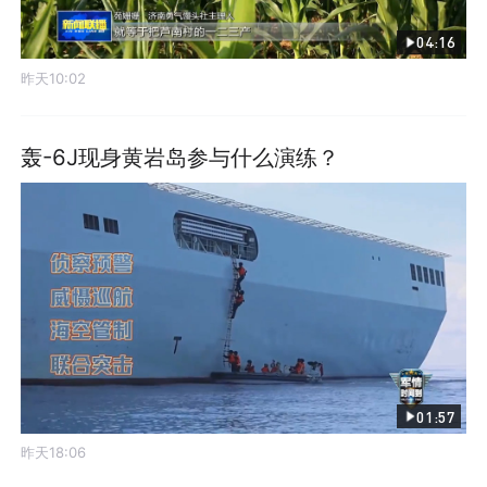
04:16
昨天10:02
轰-6J现身黄岩岛参与什么演练？
01:57
昨天18:06