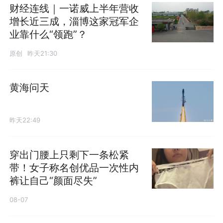
财经连线｜一诺威上半年营收
增长近三成，淄博这家冠军企
业靠什么“领跑”？
原创
昨天21:30
黄海问天
昨天22:49
穿出门腰上只剩下一条松紧
带！女子称名创优品一次性内
裤让自己“颜面尽失”
08-07