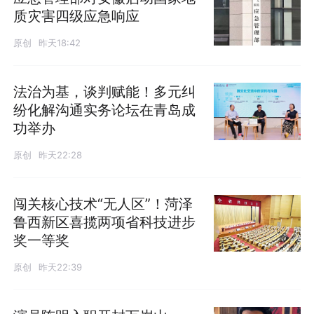
质灾害四级应急响应
原创
昨天18:42
法治为基，谈判赋能！多元纠
纷化解沟通实务论坛在青岛成
功举办
原创
昨天22:28
闯关核心技术“无人区”！菏泽
鲁西新区喜揽两项省科技进步
奖一等奖
原创
昨天22:39