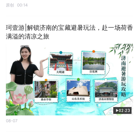
原创
00:14
珂壹游|解锁济南的宝藏避暑玩法，赴一场荷香
满溢的清凉之旅
02:23
08-07