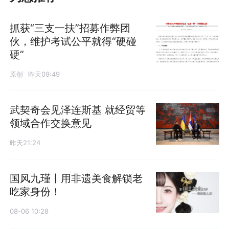
抓获“三支一扶”招募作弊团
伙，维护考试公平就得“硬碰
硬”
原创
昨天09:49
武契奇会见泽连斯基 就经贸等
领域合作交换意见
昨天21:24
国风九瑾丨用非遗美食解锁老
吃家身份！
08-06 10:28