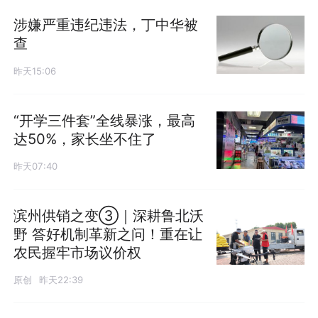
涉嫌严重违纪违法，丁中华被
查
昨天15:06
“开学三件套”全线暴涨，最高
达50%，家长坐不住了
昨天07:40
滨州供销之变③｜深耕鲁北沃
野 答好机制革新之问！重在让
农民握牢市场议价权
原创
昨天22:39