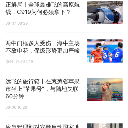
正解局丨全球最难飞的高原航
线，C919为何必须拿下？
08-07 08:29
两中门框多人受伤，海牛主场
不敌申花，保级形势更加严峻
原创
昨天22:19
远飞的旅行箱丨在葱葱省苹果
市坐上“苹果号”，与陆地失联
60分钟
08-06 10:28
应急管理部对安徽启动国家地