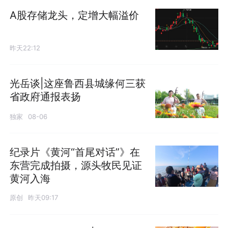
A股存储龙头，定增大幅溢价
昨天22:12
光岳谈|这座鲁西县城缘何三获
省政府通报表扬
独家
08-06
纪录片《黄河“首尾对话”》在
东营完成拍摄，源头牧民见证
黄河入海
原创
昨天09:17