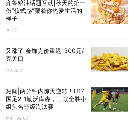
齐鲁粮油话题互动|秋天的第一
份“仪式感”藏着你热爱生活的
样子
08-07
又涨了 金饰克价重返1300元/
克关口
昨天22:21
热闻|两分钟内惊天逆转！U17
国足2-1勒沃库森，三战全胜小
组头名晋级淘汰赛
原创
08-06