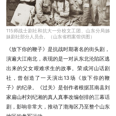
115师战士剧社和抗大一分校文工团、山东分局姊
妹剧社部分人员合。（山东省档案馆供图）
《放下你的鞭子》是抗战时期著名的街头剧，
演遍大江南北，表现的是一对从东北沦陷区逃
出来的父女艰难求生的故事。荣成河山话剧
社，曾创造了一天演出13场《放下你的鞭
子》的纪录。《过关》是创作者根据莒南县刘
家扁山村刘纪湘的真人真事改编创排的三幕话
剧，影响非常大，推动了渤海区乃至整个山东