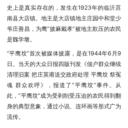
史上是真实存在的，发生在1923年的临沂莒
南县大店镇。地主是大店镇地主庄园中和堂少
爷庄善昌，为鹰“披麻戴孝”被地主欺压的农民
是魏学墩。
“平鹰坟”首次被媒体披露，是在1944年6月9
日。当天的大众日报四版刊发《佃户群众继续
清理旧案 把庄英甫送交政府处理 平鹰坟 祭冤
魂 群众欢呼》，报道了“平鹰坟”事件。从
此，“平鹰坟”成为受剥削受压迫的农民得到翻
身的典型意象，通过小说、连环画等形式广为
流传。