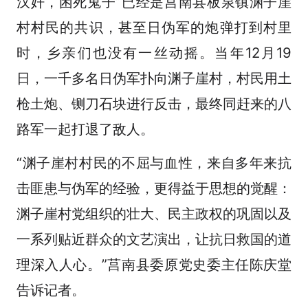
汉奸，困死鬼子”已经是莒南县板泉镇渊子崖
村村民的共识，甚至日伪军的炮弹打到村里
时，乡亲们也没有一丝动摇。当年12月19
日，一千多名日伪军扑向渊子崖村，村民用土
枪土炮、铡刀石块进行反击，最终同赶来的八
路军一起打退了敌人。
“渊子崖村村民的不屈与血性，来自多年来抗
击匪患与伪军的经验，更得益于思想的觉醒：
渊子崖村党组织的壮大、民主政权的巩固以及
一系列贴近群众的文艺演出，让抗日救国的道
理深入人心。”莒南县委原党史委主任陈庆堂
告诉记者。