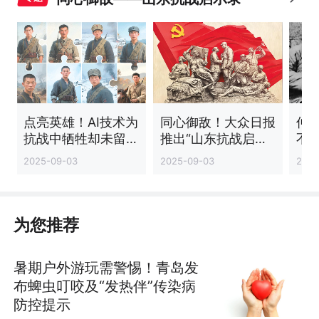
点亮英雄！AI技术为
同心御敌！大众日报
仲
抗战中牺牲却未留下
推出“山东抗战启示
不
影像的山东烈士复原
录”特别报道
纪
2025-09-03
2025-09-03
2025
容貌
争
争
为您推荐
暑期户外游玩需警惕！青岛发
布蜱虫叮咬及“发热伴”传染病
防控提示