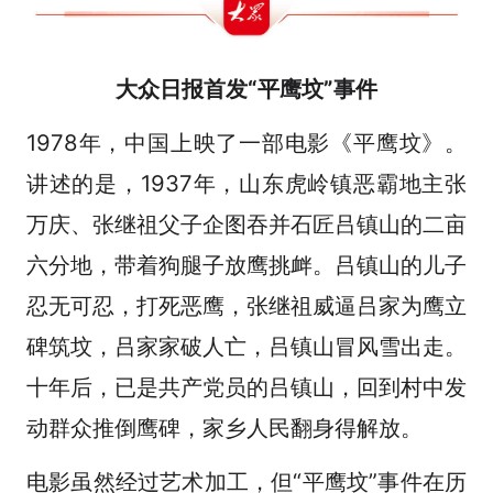
大众日报首发“平鹰坟”事件
1978年，中国上映了一部电影《平鹰坟》。
讲述的是，1937年，山东虎岭镇恶霸地主张
万庆、张继祖父子企图吞并石匠吕镇山的二亩
六分地，带着狗腿子放鹰挑衅。吕镇山的儿子
忍无可忍，打死恶鹰，张继祖威逼吕家为鹰立
碑筑坟，吕家家破人亡，吕镇山冒风雪出走。
十年后，已是共产党员的吕镇山，回到村中发
动群众推倒鹰碑，家乡人民翻身得解放。
电影虽然经过艺术加工，但“平鹰坟”事件在历