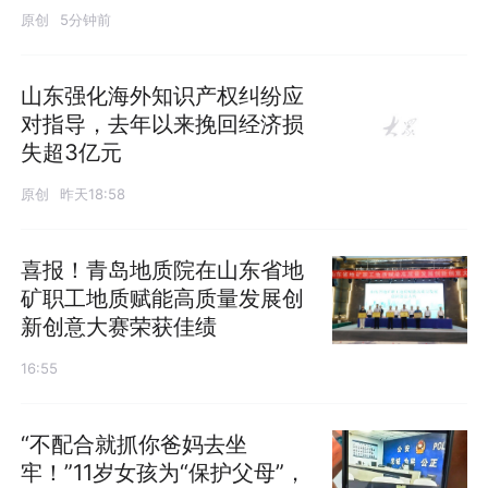
原创
5分钟前
山东强化海外知识产权纠纷应
对指导，去年以来挽回经济损
失超3亿元
原创
昨天18:58
喜报！青岛地质院在山东省地
矿职工地质赋能高质量发展创
新创意大赛荣获佳绩
16:55
“不配合就抓你爸妈去坐
发布
牢！”11岁女孩为“保护父母”，