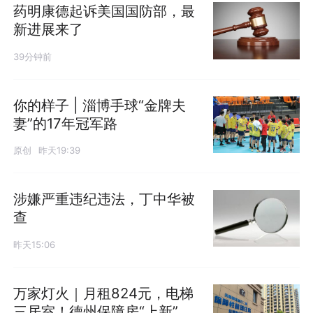
药明康德起诉美国国防部，最
新进展来了
39分钟前
你的样子 | 淄博手球“金牌夫
妻”的17年冠军路
原创
昨天19:39
涉嫌严重违纪违法，丁中华被
查
昨天15:06
万家灯火｜月租824元，电梯
三居室！德州保障房“上新”，