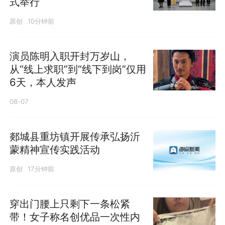
式举行
原创
10分钟前
演员陈明入职开封万岁山，
从“线上求职”到“线下到岗”仅用
6天，本人发声
08-07
郯城县重坊镇开展传承弘扬沂
蒙精神宣传实践活动
原创
17分钟前
穿出门腰上只剩下一条松紧
带！女子称名创优品一次性内