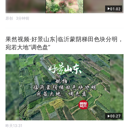
01:02
原创
3分钟前
果然视频·好景山东|临沂蒙阴梯田色块分明，
宛若大地“调色盘”
00:27
昨天13:31