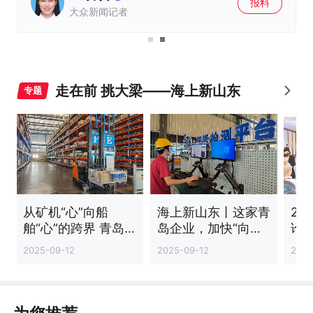
报料
大众新闻记者
走在前 挑大梁——海上新山东
专题
从矿机“心”向船
海上新山东丨这家青
20
舶“心”的跨界 青岛
岛企业，加快“向海
论
中加特公司转型切入
洋跨界”
2025-09-12
2025-09-12
2025
海洋装备领域