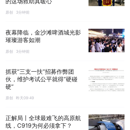
的这场救助真暖心
原创
3分钟前
夜幕降临，金沙滩啤酒城光影
璀璨游客如潮
原创
3分钟前
抓获“三支一扶”招募作弊团
伙，维护考试公平就得“硬碰
硬”
原创
昨天09:49
正解局丨全球最难飞的高原航
线，C919为何必须拿下？