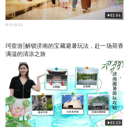
02:04
昨天18:43
珂壹游|解锁济南的宝藏避暑玩法，赴一场荷香
满溢的清凉之旅
02:23