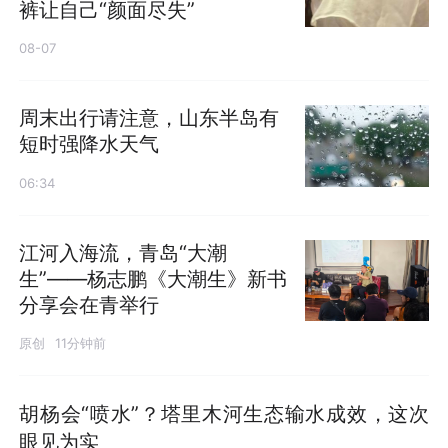
裤让自己“颜面尽失”
08-07
周末出行请注意，山东半岛有
短时强降水天气
06:34
江河入海流，青岛“大潮
生”——杨志鹏《大潮生》新书
分享会在青举行
原创
11分钟前
胡杨会“喷水”？塔里木河生态输水成效，这次
眼见为实