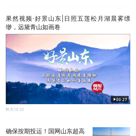
果然视频·好景山东|日照五莲松月湖晨雾缥
缈，远黛青山如画卷
00:27
昨天13:32
确保按期投运！国网山东超高