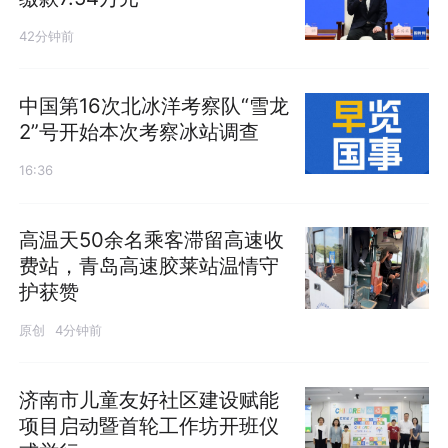
42分钟前
中国第16次北冰洋考察队“雪龙
2”号开始本次考察冰站调查
16:36
高温天50余名乘客滞留高速收
费站，青岛高速胶莱站温情守
护获赞
原创
4分钟前
济南市儿童友好社区建设赋能
项目启动暨首轮工作坊开班仪