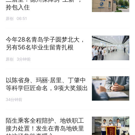
拎包入住
原创
06:51
今年28名青岛学子圆梦北大，
另有56名毕业生留青扎根
原创
3分钟前
以陈省身、玛丽·居里、丁肇中
等科学巨匠命名，9项大奖颁出
34分钟前
陌生乘客全程陪护、地铁职工
接力处置！发生在青岛地铁里