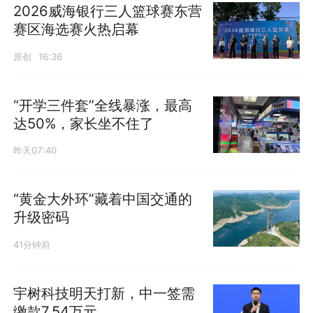
2026威海银行三人篮球赛东营
赛区海选赛火热启幕
原创
16:36
“开学三件套”全线暴涨，最高
达50%，家长坐不住了
昨天07:40
“黄金大外环”藏着中国交通的
升级密码
41分钟前
宇树科技明天打新，中一签需
缴款7.54万元