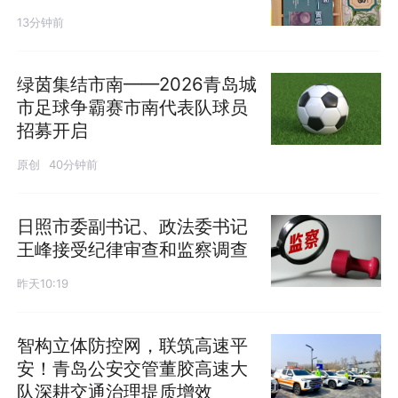
13分钟前
绿茵集结市南——2026青岛城
市足球争霸赛市南代表队球员
招募开启
原创
40分钟前
日照市委副书记、政法委书记
王峰接受纪律审查和监察调查
昨天10:19
智构立体防控网，联筑高速平
安！青岛公安交管董胶高速大
队深耕交通治理提质增效