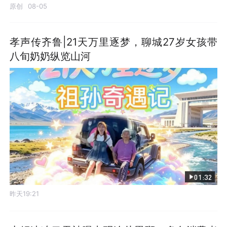
原创
08-05
孝声传齐鲁|21天万里逐梦，聊城27岁女孩带
八旬奶奶纵览山河
01:32
昨天19:21