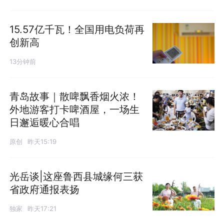
15.57亿千瓦！全国用电负荷再
创新高
13分钟前
青岛故事｜散啤飘香烟火浓！
外地游客打卡啤酒屋，一场生
日邂逅暖心合唱
原创
昨天15:19
光岳谈|这座鲁西县城缘何三获
省政府通报表扬
独家
昨天17:21