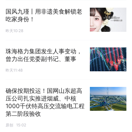
国风九瑾丨用非遗美食解锁老
吃家身份！
昨天10:28
珠海格力集团发生人事变动，
曾力出任党委副书记、董事
昨天11:48
确保按期投运！国网山东超高
压公司扎实推进烟威、中核
1000千伏特高压交流输电工程
第二阶段验收
原创
15:02