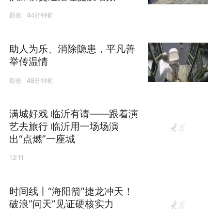
原创
44分钟前
助人为乐、消除隐患，平凡善
举传温情
原创
48分钟前
满城好戏 临沂有请——跟着演
艺去旅行 临沂用一场场演
出“点燃”一座城
13:11
时间线丨“海阳箭”捷龙冲天！
破浪“问天”见证硬核实力