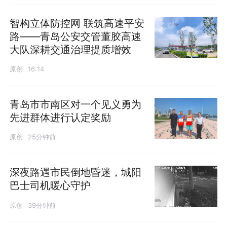
智构立体防控网 联筑高速平安
路——青岛公安交管董胶高速
大队深耕交通治理提质增效
原创
16:14
青岛市市南区对一个见义勇为
先进群体进行认定奖励
原创
25分钟前
深夜路遇市民倒地昏迷，城阳
巴士司机暖心守护
原创
39分钟前