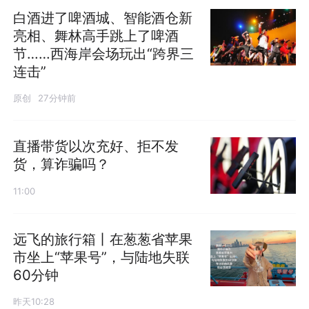
白酒进了啤酒城、智能酒仓新
亮相、舞林高手跳上了啤酒
节……西海岸会场玩出“跨界三
连击”
原创
27分钟前
直播带货以次充好、拒不发
货，算诈骗吗？
11:00
远飞的旅行箱丨在葱葱省苹果
市坐上“苹果号”，与陆地失联
60分钟
昨天10:28