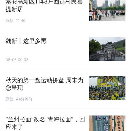
泰安高新区1143户回迁村民喜
提新居
原创
11:40
魏新丨这里多黑
08-05 09:33
秋天的第一盘运动拼盘 周末为
您呈现
原创
44分钟前
“兰州拉面”改名“青海拉面”，回
应来了