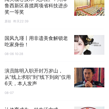
鲁西新区喜揽两项省科技进步
奖一等奖
原创
昨天22:39
国风九瑾丨用非遗美食解锁老
吃家身份！
08-06 10:28
演员陈明入职开封万岁山，
从“线上求职”到“线下到岗”仅用
6天，本人发声
08-07