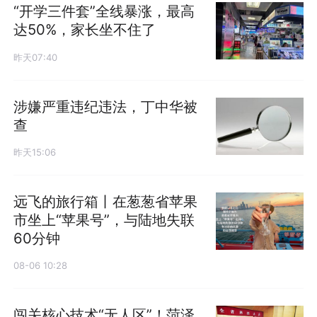
“开学三件套”全线暴涨，最高
达50%，家长坐不住了
昨天07:40
涉嫌严重违纪违法，丁中华被
查
昨天15:06
远飞的旅行箱丨在葱葱省苹果
市坐上“苹果号”，与陆地失联
60分钟
08-06 10:28
闯关核心技术“无人区”！菏泽