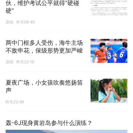
伙，维护考试公平就得“硬碰
硬”
原创
昨天09:49
两中门框多人受伤，海牛主场
不敌申花，保级形势更加严峻
原创
昨天22:19
夏夜广场，小女孩吹奏悠扬笛
声
昨天22:49
轰-6J现身黄岩岛参与什么演练？