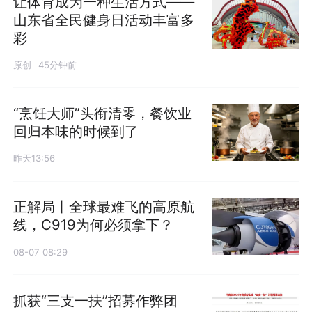
让体育成为一种生活方式——
山东省全民健身日活动丰富多
彩
原创
45分钟前
“烹饪大师”头衔清零，餐饮业
回归本味的时候到了
昨天13:56
正解局丨全球最难飞的高原航
线，C919为何必须拿下？
08-07 08:29
抓获“三支一扶”招募作弊团