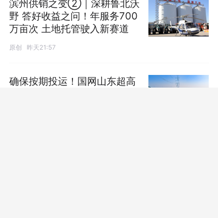
滨州供销之变②｜深耕鲁北沃
野 答好收益之问！年服务700
万亩次 土地托管驶入新赛道
原创
昨天21:57
发布
确保按期投运！国网山东超高
压公司扎实推进烟威、中核
1000千伏特高压交流输电工程
第二阶段验收
原创
08-07
财经连线｜一诺威上半年营收
增长近三成，淄博这家冠军企
业靠什么“领跑”？
原创
昨天21:30