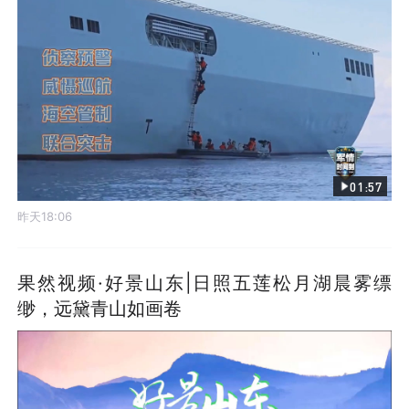
01:57
昨天18:06
果然视频·好景山东|日照五莲松月湖晨雾缥
缈，远黛青山如画卷