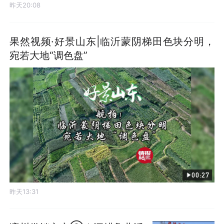
昨天20:08
果然视频·好景山东|临沂蒙阴梯田色块分明，
宛若大地“调色盘”
00:27
昨天13:31