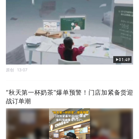
01:49
原创
13:07
“秋天第一杯奶茶”爆单预警！门店加紧备货迎
战订单潮