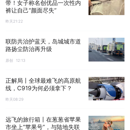
带！女子称名创优品一次性内
裤让自己“颜面尽失”
昨天21:22
联防共治护蓝天，岛城城市道
路扬尘防治再升级
原创
12:13
正解局丨全球最难飞的高原航
线，C919为何必须拿下？
昨天08:29
远飞的旅行箱丨在葱葱省苹果
市坐上“苹果号”，与陆地失联