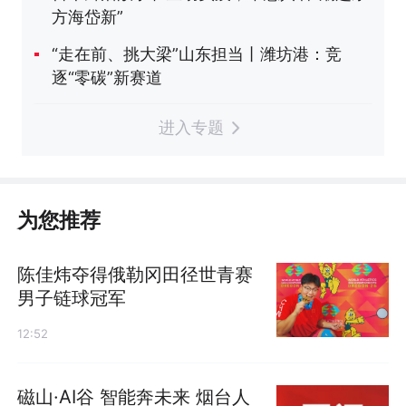
方海岱新”
“走在前、挑大梁”山东担当丨潍坊港：竞
逐“零碳”新赛道
进入专题
为您推荐
陈佳炜夺得俄勒冈田径世青赛
男子链球冠军
12:52
磁山·AI谷 智能奔未来 烟台人