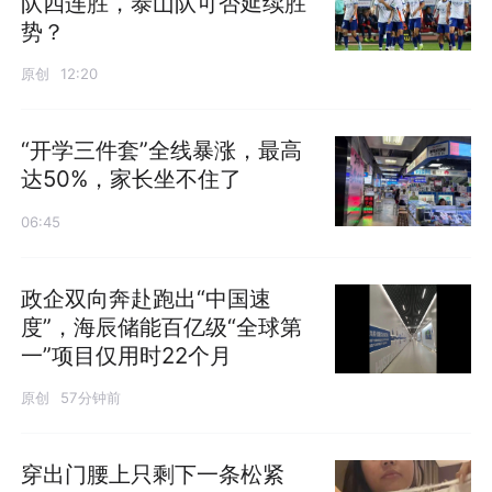
队四连胜，泰山队可否延续胜
势？
原创
12:20
“开学三件套”全线暴涨，最高
达50%，家长坐不住了
06:45
政企双向奔赴跑出“中国速
度”，海辰储能百亿级“全球第
一”项目仅用时22个月
原创
57分钟前
穿出门腰上只剩下一条松紧