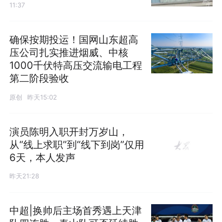
11:37
确保按期投运！国网山东超高
压公司扎实推进烟威、中核
1000千伏特高压交流输电工程
第二阶段验收
原创
昨天15:02
演员陈明入职开封万岁山，
从“线上求职”到“线下到岗”仅用
6天，本人发声
昨天21:28
中超|换帅后主场首秀遇上天津