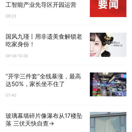
工智能产业先导区开园运营
08:23
国风九瑾丨用非遗美食解锁老
吃家身份！
08-06 10:28
“开学三件套”全线暴涨，最高
达50%，家长坐不住了
07:40
玻璃幕墙碎片像瀑布从17楼坠
落 三伏天快自查→