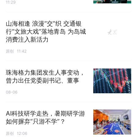
11:29
山海相逢 浪漫“交”织 交通银
行“文旅大戏”落地青岛 为岛城
消费注入新活力
原创
11:42
珠海格力集团发生人事变动，
曾力出任党委副书记、董事
08-06
AI科技研学走热，暑期研学游
如何摒弃“只游不学”？
原创
12:06