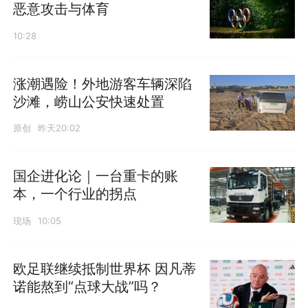
恶意攻击与体育
10:28
涨潮遇险！外地游客车辆深陷
沙滩，崂山公安快速处置
原创
昨天20:02
国企进化论｜一台重卡的账
本，一个行业的拐点
现场
10:05
欧足联继续抵制世界杯 因凡蒂
诺能熬到“点球大战”吗？