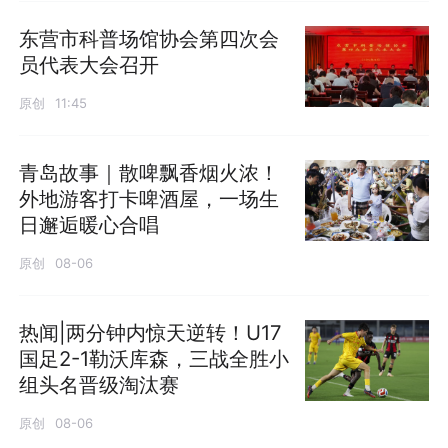
东营市科普场馆协会第四次会
员代表大会召开
原创
11:45
青岛故事｜散啤飘香烟火浓！
外地游客打卡啤酒屋，一场生
日邂逅暖心合唱
原创
08-06
热闻|两分钟内惊天逆转！U17
国足2-1勒沃库森，三战全胜小
组头名晋级淘汰赛
原创
08-06