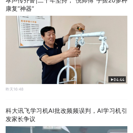
孝声传齐鲁|二十年坚持，“倪师傅”手搓20多种
康复“神器”
04:44
昨天16:48
科大讯飞学习机AI批改频频误判，AI学习机引
发家长争议