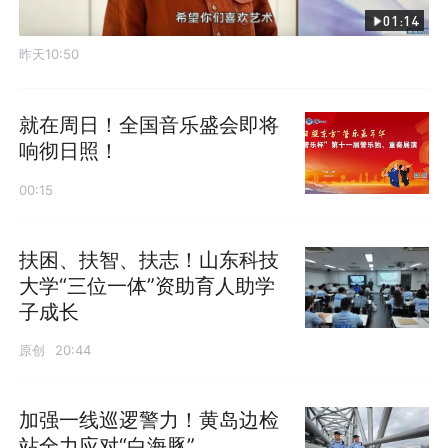
01:14
昨天10:50
就在周日！全国音乐盛会即将
响彻日照！
00:15
扶困、扶智、扶志！山东科技
大学“三位一体”资助育人助学
子成长
原创
20:44
加强一线巡逻警力！黄岛边检
站全力应对“白海豚”