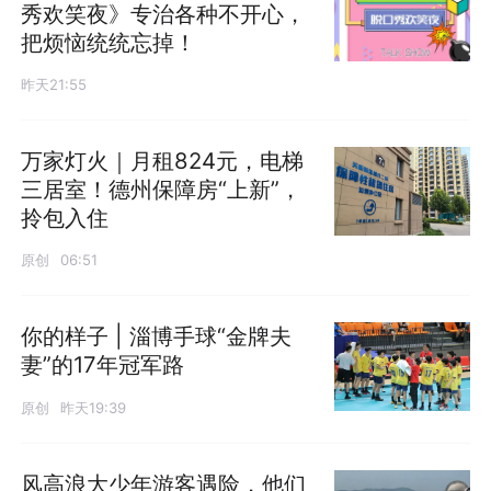
秀欢笑夜》专治各种不开心，
把烦恼统统忘掉！
昨天21:55
万家灯火｜月租824元，电梯
三居室！德州保障房“上新”，
拎包入住
原创
06:51
你的样子 | 淄博手球“金牌夫
妻”的17年冠军路
原创
昨天19:39
风高浪大少年游客遇险，他们