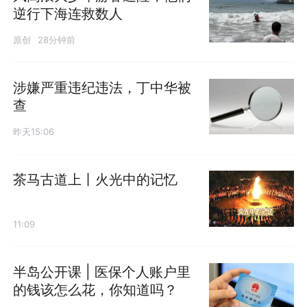
逆行下海连救数人
原创
28分钟前
涉嫌严重违纪违法，丁中华被
查
昨天15:06
茶马古道上丨火光中的记忆
11:09
半岛公开课 | 医保个人账户里
的钱该怎么花，你知道吗？