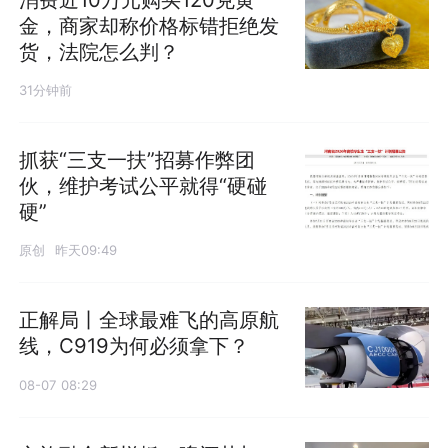
金，商家却称价格标错拒绝发
货，法院怎么判？
31分钟前
抓获“三支一扶”招募作弊团
伙，维护考试公平就得“硬碰
硬”
原创
昨天09:49
正解局丨全球最难飞的高原航
线，C919为何必须拿下？
08-07 08:29