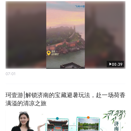
00:39
07:01
珂壹游|解锁济南的宝藏避暑玩法，赴一场荷香
满溢的清凉之旅