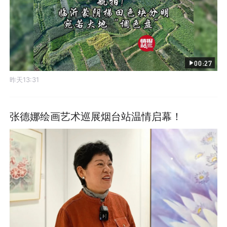
00:27
昨天13:31
张德娜绘画艺术巡展烟台站温情启幕！