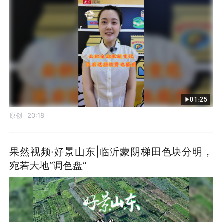
01:25
原创
20:18
果然视频·好景山东|临沂蒙阴梯田色块分明，
宛若大地“调色盘”