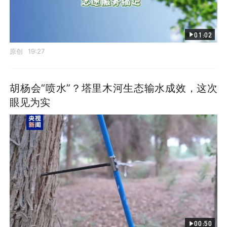
01:02
原创
19:27
胡杨会“喷水”？塔里木河生态输水成效，这次
眼见为实
00:50