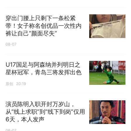
穿出门腰上只剩下一条松紧
带！女子称名创优品一次性内
裤让自己“颜面尽失”
08-07
U17国足与阿森纳并列明日之
星杯冠军，青岛三将发挥出色
原创
20:19
演员陈明入职开封万岁山，
从“线上求职”到“线下到岗”仅用
6天，本人发声
08-07