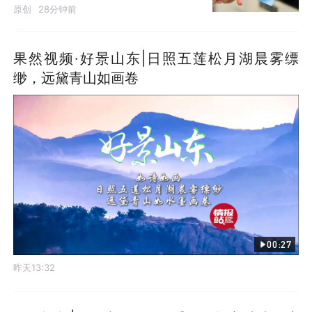
原创
28分钟前
果然视频·好景山东|日照五莲松月湖晨雾缥
缈，远黛青山如画卷
00:27
昨天13:32