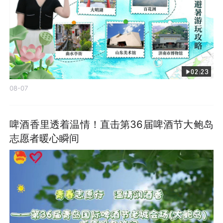
02:23
08-07
啤酒香里透着温情！直击第36届啤酒节大鲍岛
志愿者暖心瞬间