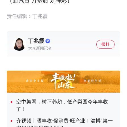
（通讯员 万基茹 刘祥彩）
责任编辑：丁兆霞
丁兆霞
报料
大众新闻记者
空中架网，树下养鹅，低产梨园今年丰收
了！
齐视频丨晒丰收·促消费·旺产业！淄博“第一