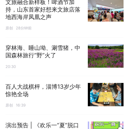
文旅融合新样板！啤酒节加
持，山东首家好想来文旅店落
地西海岸凤凰之声
原创
28分钟前
穿林海、睡山坳、涮雪猪，中
国森林旅行“野”火了
20:30
百人大战棋枰，淄博13岁少年
惊艳全场
原创
16:39
演出预告 | 《欢乐一“夏”脱口