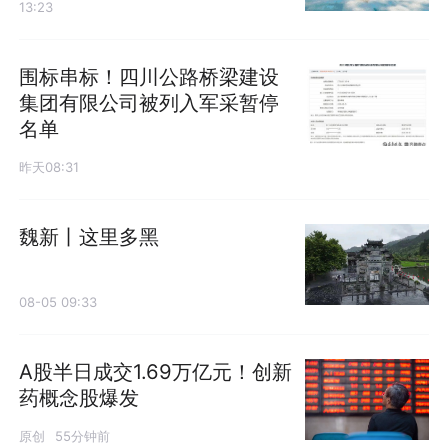
13:23
围标串标！四川公路桥梁建设
集团有限公司被列入军采暂停
名单
昨天08:31
魏新丨这里多黑
08-05 09:33
A股半日成交1.69万亿元！创新
药概念股爆发
原创
55分钟前