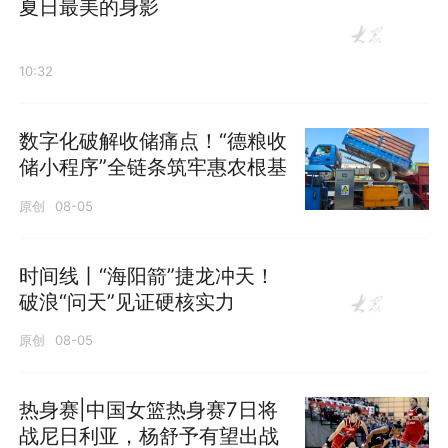
夏日最美的身影
10:32
数字化破解收储痛点！“德粮收
储小程序”全链条筑牢惠农根基
原创
08-05
时间线丨“海阳箭”捷龙冲天！
破浪“问天”见证硬核实力
原创
08-05
热身赛|中国女篮热身赛7日将
战尼日利亚，杨舒予有望出战