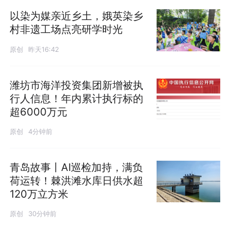
以染为媒亲近乡土，娥英染乡
村非遗工场点亮研学时光
原创
昨天16:42
潍坊市海洋投资集团新增被执
行人信息！年内累计执行标的
超6000万元
原创
4分钟前
青岛故事丨AI巡检加持，满负
荷运转！棘洪滩水库日供水超
120万立方米
原创
30分钟前