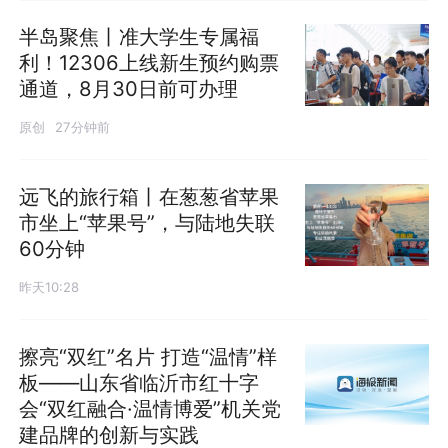
半岛聚焦丨准大学生专属福
利！12306上线新生预约购票
通道，8月30日前可办理
原创
27分钟前
远飞的旅行箱丨在葱葱省苹果
市坐上“苹果号”，与陆地失联
60分钟
昨天10:28
擦亮“双红”名片 打造“温情”样
板——山东省临沂市红十字
会“双红融合·温情博爱”机关党
建品牌的创新与实践