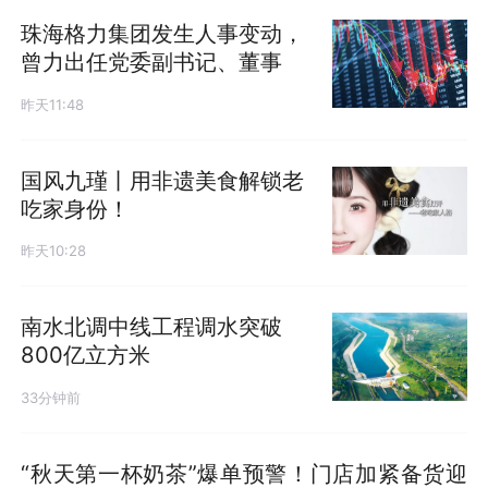
珠海格力集团发生人事变动，
曾力出任党委副书记、董事
昨天11:48
国风九瑾丨用非遗美食解锁老
吃家身份！
昨天10:28
南水北调中线工程调水突破
800亿立方米
33分钟前
“秋天第一杯奶茶”爆单预警！门店加紧备货迎