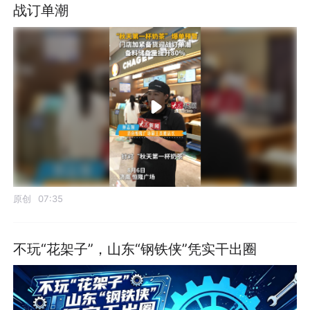
战订单潮
原创
07:35
不玩“花架子”，山东“钢铁侠”凭实干出圈