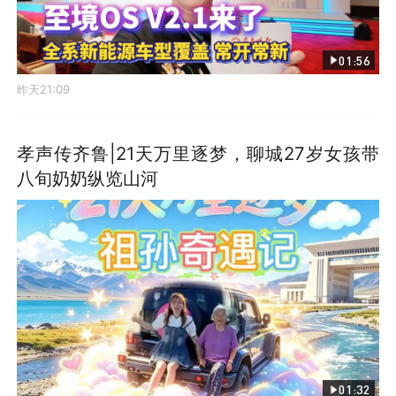
01:56
昨天21:09
孝声传齐鲁|21天万里逐梦，聊城27岁女孩带
八旬奶奶纵览山河
01:32