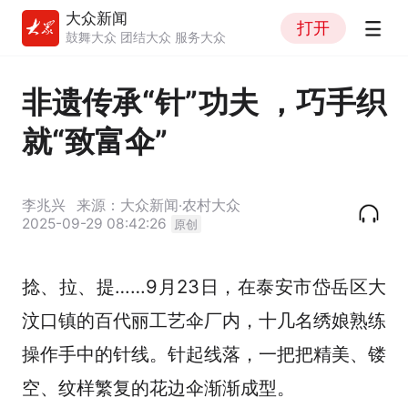
大众新闻
打开
鼓舞大众 团结大众 服务大众
非遗传承“针”功夫 ，巧手织
就“致富伞”
李兆兴
来源：大众新闻·农村大众
2025-09-29 08:42:26
原创
捻、拉、提……9月23日，在泰安市岱岳区大
汶口镇的百代丽工艺伞厂内，十几名绣娘熟练
操作手中的针线。针起线落，一把把精美、镂
空、纹样繁复的花边伞渐渐成型。