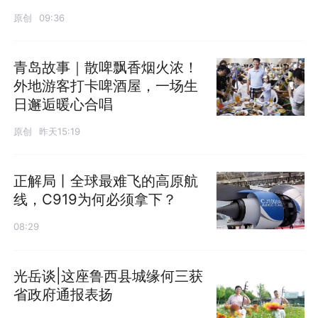
原创
09:36
青岛故事｜散啤飘香烟火浓！
外地游客打卡啤酒屋，一场生
日邂逅暖心合唱
原创
昨天15:19
正解局丨全球最难飞的高原航
线，C919为何必须拿下？
08:29
光岳谈|这座鲁西县城缘何三获
省政府通报表扬