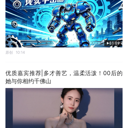
01:09
原创
10:14
优质嘉宾推荐|多才善艺，温柔活泼！00后的
她与你相约千佛山