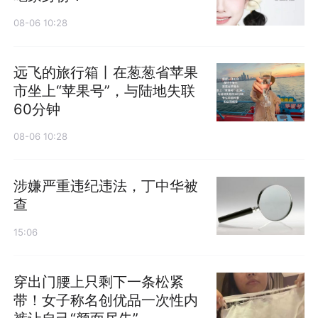
08-06 10:28
远飞的旅行箱丨在葱葱省苹果
市坐上“苹果号”，与陆地失联
60分钟
08-06 10:28
涉嫌严重违纪违法，丁中华被
查
15:06
穿出门腰上只剩下一条松紧
带！女子称名创优品一次性内