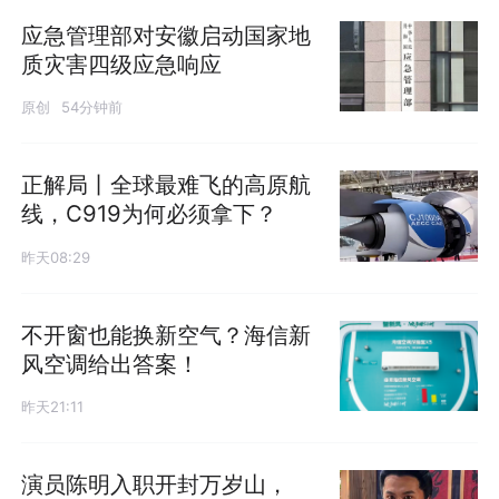
应急管理部对安徽启动国家地
质灾害四级应急响应
原创
54分钟前
正解局丨全球最难飞的高原航
线，C919为何必须拿下？
昨天08:29
不开窗也能换新空气？海信新
风空调给出答案！
昨天21:11
演员陈明入职开封万岁山，