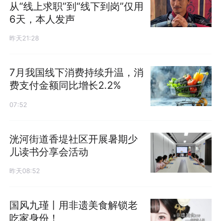
从“线上求职”到“线下到岗”仅用
6天，本人发声
昨天21:28
7月我国线下消费持续升温，消
费支付金额同比增长2.2%
07:52
洸河街道香堤社区开展暑期少
儿读书分享会活动
昨天08:52
国风九瑾丨用非遗美食解锁老
吃家身份！