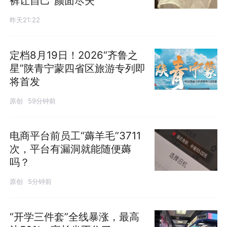
裤让自己“颜面尽失”
昨天21:22
定档8月19日！2026“齐鲁之
星”陕青宁蒙四省区旅游专列即
将首发
原创
59分钟前
电商平台前员工“薅羊毛”3711
次，平台有漏洞就能随便薅
吗？
原创
5分钟前
“开学三件套”全线暴涨，最高