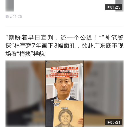
01:25
昨天11:25
“期盼着早日宣判，还一个公道！”“神笔警
探”林宇辉7年画下3幅面孔，欲赴广东庭审现
场看“梅姨”样貌
00:31