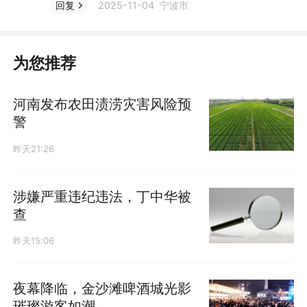
2025-11-04 宁波市
回复
为您推荐
河南发布农田渍涝灾害风险预
警
昨天21:26
涉嫌严重违纪违法，丁中华被
查
昨天15:06
夜幕降临，金沙滩啤酒城光影
璀璨游客如潮