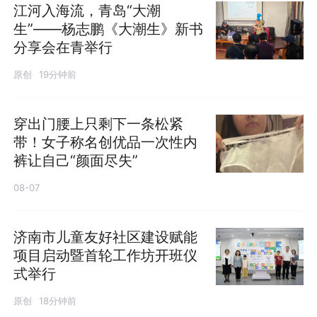
江河入海流，青岛“大潮
生”——杨志鹏《大潮生》新书
分享会在青举行
原创
19分钟前
穿出门腰上只剩下一条松紧
带！女子称名创优品一次性内
裤让自己“颜面尽失”
08-07
济南市儿童友好社区建设赋能
项目启动暨首轮工作坊开班仪
式举行
原创
18分钟前