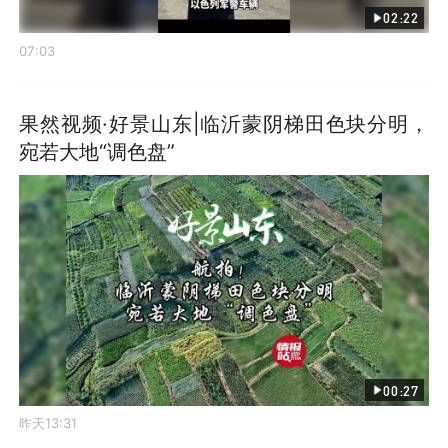
02:22
07:03
果然视频·好景山东|临沂蒙阴梯田色块分明，
宛若大地“调色盘”
00:27
昨天13:31