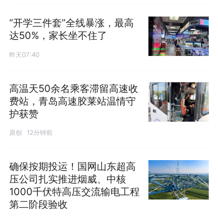
“开学三件套”全线暴涨，最高
达50%，家长坐不住了
昨天07:40
高温天50余名乘客滞留高速收
费站，青岛高速胶莱站温情守
护获赞
原创
12分钟前
确保按期投运！国网山东超高
压公司扎实推进烟威、中核
1000千伏特高压交流输电工程
第二阶段验收