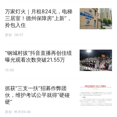
万家灯火｜月租824元，电梯
三居室！德州保障房“上新”，
拎包入住
原创
06:51
“钢城村拔”抖音直播再创佳绩
曝光观看次数突破21.55万
15:08
抓获“三支一扶”招募作弊团
伙，维护考试公平就得“硬碰
硬”
原创
昨天09:49