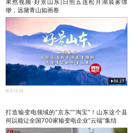
果然视频·好景山东|日照五莲松月湖晨雾缥
缈，远黛青山如画卷
00:27
昨天13:32
打造输变电领域的“京东”“淘宝”！山东这个县
何以能让全国700家输变电企业“云端”集结