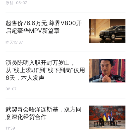
原创
08-07
起售价76.6万元,尊界V800开
启超豪华MPV新篇章
昨天15:37
演员陈明入职开封万岁山，
从“线上求职”到“线下到岗”仅用
6天，本人发声
08-07
武契奇会晤泽连斯基，双方同
意深化经贸合作
11:39