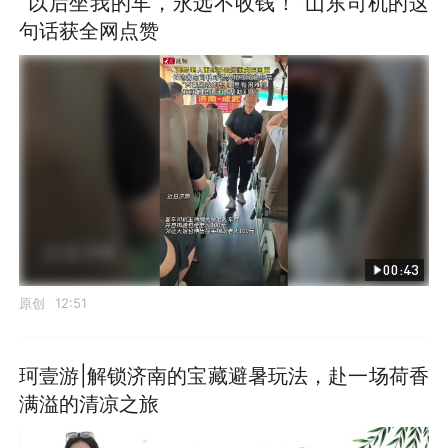
“以后坐我的车，永远不收钱！”山东司机的这
句话获全网点赞
00:43
原创
12:51
珂壹游|解锁济南的宝藏避暑玩法，赴一场荷香
满溢的清凉之旅