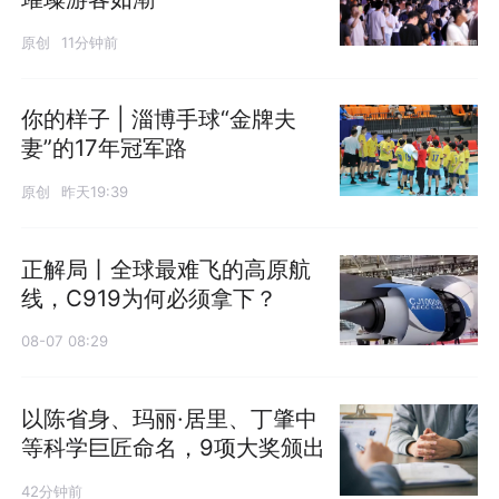
原创
11分钟前
你的样子 | 淄博手球“金牌夫
妻”的17年冠军路
原创
昨天19:39
正解局丨全球最难飞的高原航
线，C919为何必须拿下？
08-07 08:29
以陈省身、玛丽·居里、丁肇中
等科学巨匠命名，9项大奖颁出
42分钟前