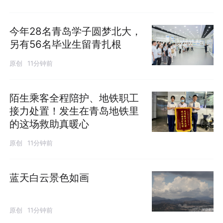
今年28名青岛学子圆梦北大，
另有56名毕业生留青扎根
原创
11分钟前
陌生乘客全程陪护、地铁职工
接力处置！发生在青岛地铁里
的这场救助真暖心
原创
11分钟前
蓝天白云景色如画
原创
11分钟前