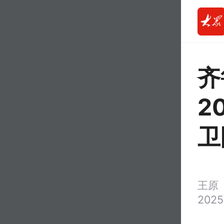
齐
2
卫
王原
2025