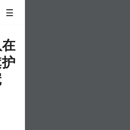
队在
旗护
冠