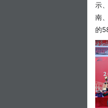
示
南
的