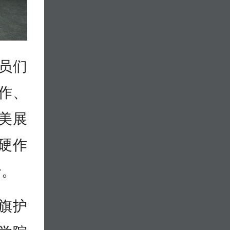
员们
作、
美展
硬作
价。
旗护