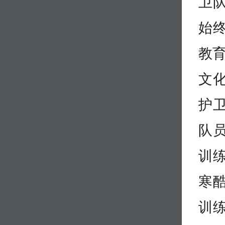
卫
始
教育
文
护
队
训
寒
训