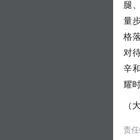
腿
量
格
对
辛
耀
（大
责任