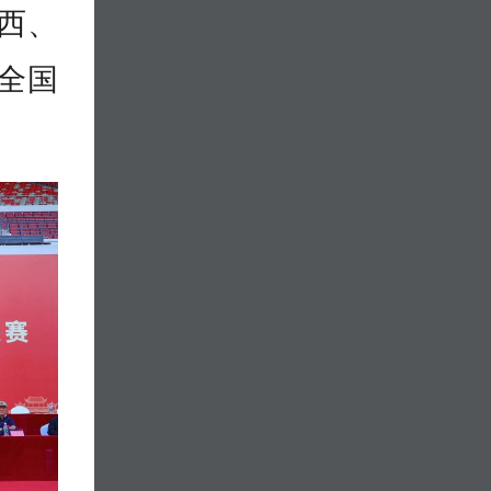
西、
全国