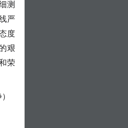
细测
线严
态度
的艰
和荣
静）