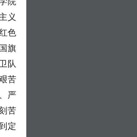
学院
主义
”红色
国旗
卫队
艰苦
、严
刻苦
到定