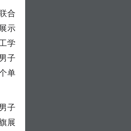
育联合
队展示
工学
男子
个单
男子
旗展