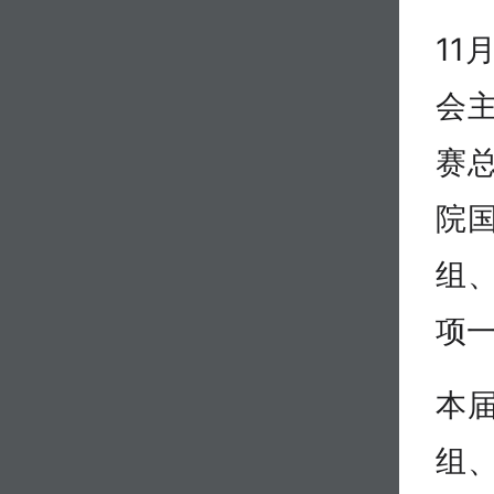
11
会主
赛
院
组
项
本
组