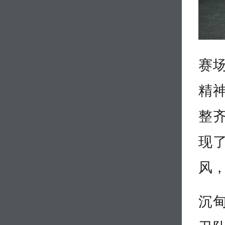
赛
精
整
现
风
沉