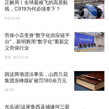
正解局丨全球最难飞的高原航
线，C919为何必须拿下？
昨天08:29
劳保小店变身“数字化供应链平
台”，新明辉用“数字化”重新定
义劳保行业
原创
昨天23:40
因这两项违法事实，山西兰花
集团东峰煤矿被罚180余万元
08-06
光岳谈|这座鲁西县城缘何三获