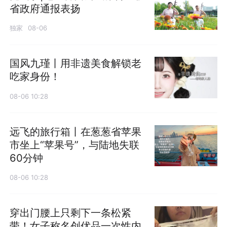
省政府通报表扬
独家
08-06
国风九瑾丨用非遗美食解锁老
吃家身份！
08-06 10:28
远飞的旅行箱丨在葱葱省苹果
市坐上“苹果号”，与陆地失联
60分钟
08-06 10:28
穿出门腰上只剩下一条松紧
带！女子称名创优品一次性内