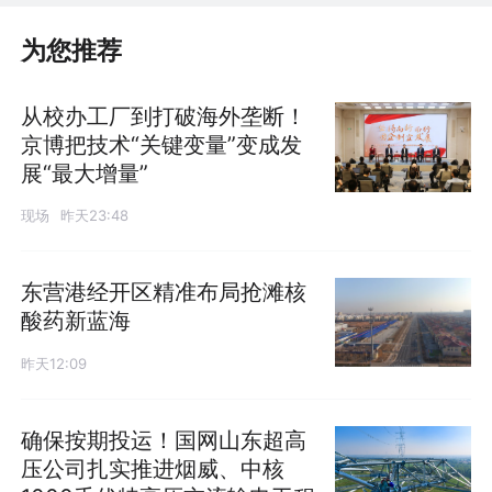
为您推荐
从校办工厂到打破海外垄断！
京博把技术“关键变量”变成发
展“最大增量”
现场
昨天23:48
东营港经开区精准布局抢滩核
酸药新蓝海
昨天12:09
确保按期投运！国网山东超高
压公司扎实推进烟威、中核