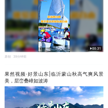
00:31
原创
39分钟前
果然视频·好景山东|临沂蒙山秋高气爽风景
美，层峦叠嶂如波涛