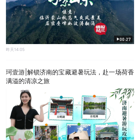
00:27
昨天14:05
珂壹游|解锁济南的宝藏避暑玩法，赴一场荷香
满溢的清凉之旅