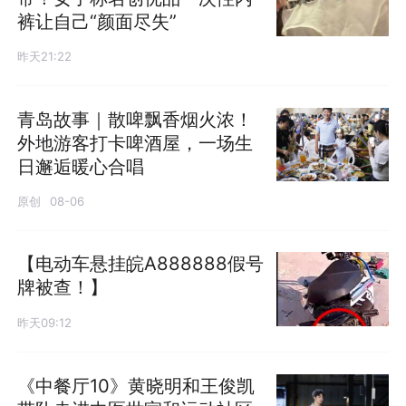
裤让自己“颜面尽失”
昨天21:22
青岛故事｜散啤飘香烟火浓！
外地游客打卡啤酒屋，一场生
日邂逅暖心合唱
原创
08-06
【电动车悬挂皖A888888假号
牌被查！】
昨天09:12
《中餐厅10》黄晓明和王俊凯