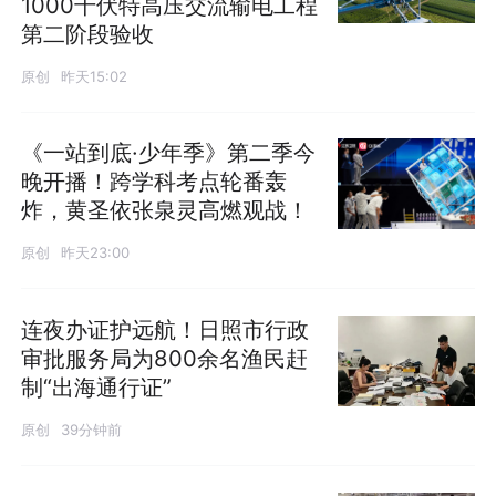
1000千伏特高压交流输电工程
第二阶段验收
原创
昨天15:02
《一站到底·少年季》第二季今
晚开播！跨学科考点轮番轰
炸，黄圣依张泉灵高燃观战！
原创
昨天23:00
连夜办证护远航！日照市行政
审批服务局为800余名渔民赶
制“出海通行证”
原创
39分钟前