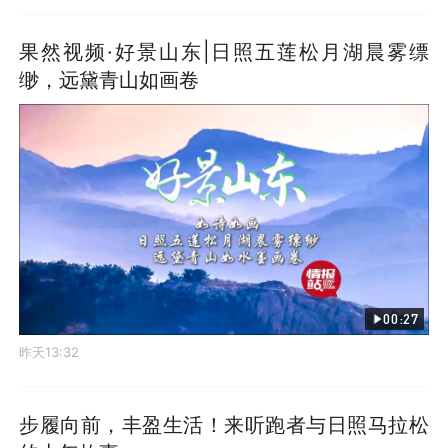
果然视频·好景山东|日照五莲松月湖晨雾缥
缈，远黛青山如画卷
00:27
昨天13:32
步履向前，丰盈生活！来听跑者与日照马拉松