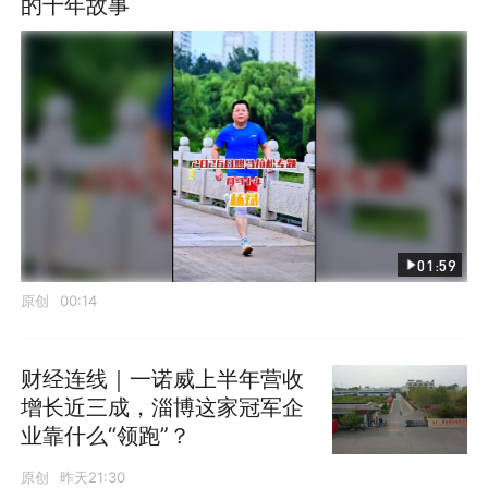
的十年故事
01:59
原创
00:14
财经连线｜一诺威上半年营收
增长近三成，淄博这家冠军企
业靠什么“领跑”？
原创
昨天21:30