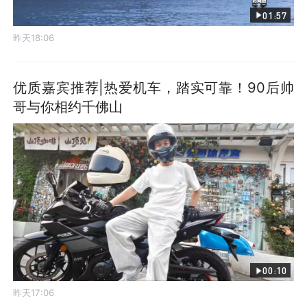
01:57
昨天18:06
优质嘉宾推荐|热爱机车，踏实可靠！90后帅
哥与你相约千佛山
00:10
昨天17:06