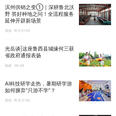
滨州供销之变①｜深耕鲁北沃
野 答好种地之问！全流程服务
延伸开辟新场景
原创
昨天21:56
光岳谈|这座鲁西县城缘何三获
省政府通报表扬
独家
08-06
AI科技研学走热，暑期研学游
如何摒弃“只游不学”？
原创
昨天12:06