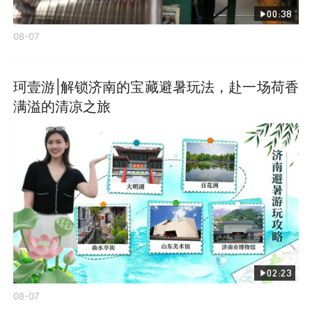
00:38
08-07
珂壹游|解锁济南的宝藏避暑玩法，赴一场荷香
满溢的清凉之旅
02:23
08-07