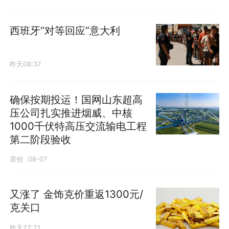
西班牙“对等回应”意大利
昨天08:37
确保按期投运！国网山东超高
压公司扎实推进烟威、中核
1000千伏特高压交流输电工程
第二阶段验收
原创
08-07
又涨了 金饰克价重返1300元/
克关口
昨天22:21