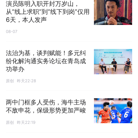
演员陈明入职开封万岁山，
从“线上求职”到“线下到岗”仅用
6天，本人发声
08-07
法治为基，谈判赋能！多元纠
纷化解沟通实务论坛在青岛成
功举办
原创
昨天22:28
两中门框多人受伤，海牛主场
不敌申花，保级形势更加严峻
原创
昨天22:19