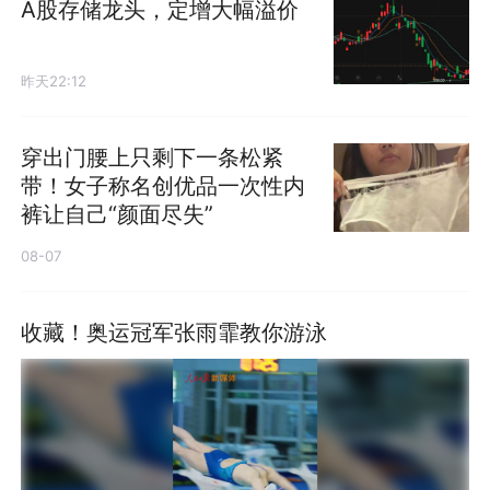
A股存储龙头，定增大幅溢价
昨天22:12
穿出门腰上只剩下一条松紧
带！女子称名创优品一次性内
裤让自己“颜面尽失”
08-07
收藏！奥运冠军张雨霏教你游泳