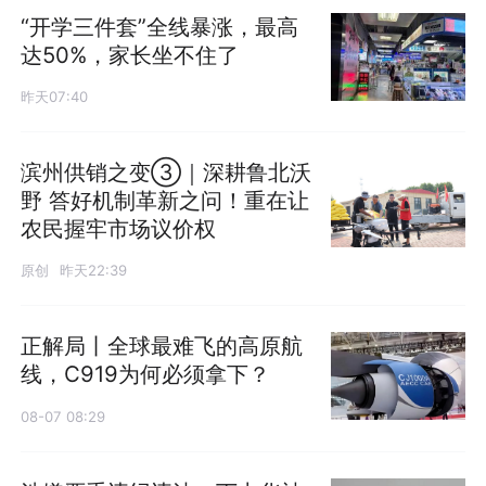
“开学三件套”全线暴涨，最高
达50%，家长坐不住了
昨天07:40
滨州供销之变③｜深耕鲁北沃
野 答好机制革新之问！重在让
农民握牢市场议价权
原创
昨天22:39
正解局丨全球最难飞的高原航
线，C919为何必须拿下？
08-07 08:29