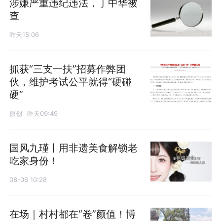
涉嫌严重违纪违法，丁中华被
查
昨天15:06
抓获“三支一扶”招募作弊团
伙，维护考试公平就得“硬碰
硬”
原创
昨天09:49
国风九瑾丨用非遗美食解锁老
吃家身份！
08-06 10:28
在场｜村村都在“卷”颜值！博