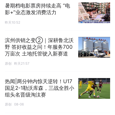
暑期档电影票房持续走高 “电
影+”业态激发消费活力
昨天10:52
滨州供销之变②｜深耕鲁北沃
野 答好收益之问！年服务700
万亩次 土地托管驶入新赛道
原创
昨天21:57
热闻|两分钟内惊天逆转！U17
国足2-1勒沃库森，三战全胜小
组头名晋级淘汰赛
原创
08-06