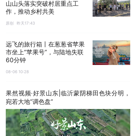
山山头落实突破村居重点工
作，推动乡村共美
原创
昨天17:43
远飞的旅行箱丨在葱葱省苹果
市坐上“苹果号”，与陆地失联
60分钟
08-06 10:28
果然视频·好景山东|临沂蒙阴梯田色块分明，
宛若大地“调色盘”