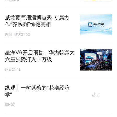
威龙葡萄酒淄博首秀 专属力
作“齐系列”惊艳亮相
原创
昨天21:52
星海V6开启预售，华为乾崑大
六座强势打入十万级
昨天21:43
纵观丨一树紫薇的“花期经济
学”
08-07