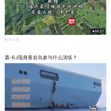
00:27
昨天13:31
轰-6J现身黄岩岛参与什么演练？