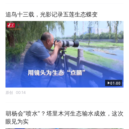
追鸟十三载，光影记录五莲生态蝶变
01:00
原创
00:14
胡杨会“喷水”？塔里木河生态输水成效，这次
眼见为实