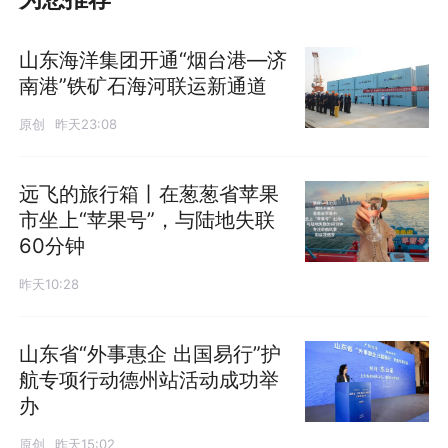
山东海洋集团开通“烟台港—济
南港”铁矿石海河联运新通道
原创
昨天23:08
远飞的旅行箱丨在葱葱省苹果
市坐上“苹果号”，与陆地失联
60分钟
昨天10:28
山东省“外事惠企 出国易行”护
航专项行动德州站活动成功举
办
原创
昨天15:02