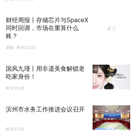
财经周报丨存储芯片与SpaceX
同时回调，市场在重算什么
账？
原创
昨天23:07
国风九瑾丨用非遗美食解锁老
吃家身份！
昨天10:28
滨州市水务工作推进会议召开
昨天21:20