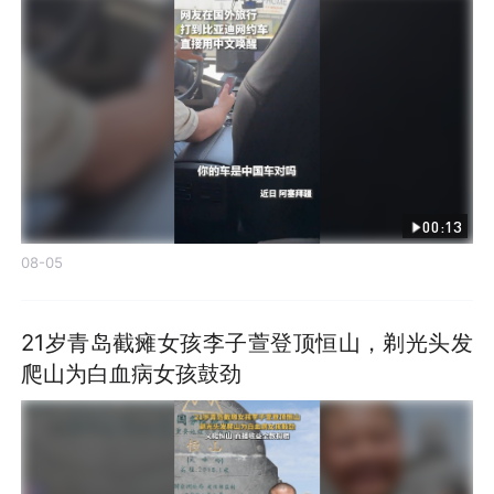
00:13
08-05
21岁青岛截瘫女孩李子萱登顶恒山，剃光头发
爬山为白血病女孩鼓劲