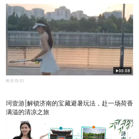
00:08
昨天15:51
珂壹游|解锁济南的宝藏避暑玩法，赴一场荷香
满溢的清凉之旅