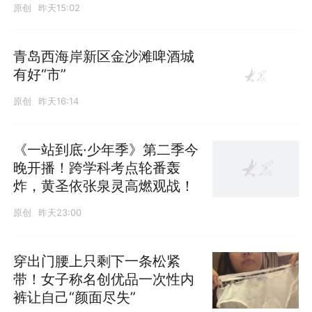
原创
昨天15:02
青岛西海岸新区金沙滩啤酒城
有好“市”
原创
昨天16:14
《一站到底·少年季》第二季今
晚开播！跨学科考点轮番轰
炸，黄圣依张泉灵高燃观战！
原创
昨天23:00
穿出门腰上只剩下一条松紧
带！女子称名创优品一次性内
裤让自己“颜面尽失”