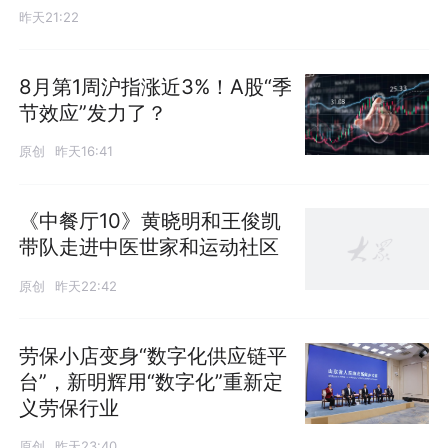
昨天21:22
8月第1周沪指涨近3%！A股“季
节效应”发力了？
原创
昨天16:41
《中餐厅10》黄晓明和王俊凯
带队走进中医世家和运动社区
原创
昨天22:42
劳保小店变身“数字化供应链平
台”，新明辉用“数字化”重新定
义劳保行业
原创
昨天23:40