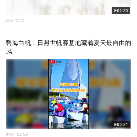
02:30
昨天17:47
碧海白帆！日照世帆赛基地藏着夏天最自由的
风
00:31
原创
02:59