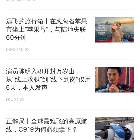
远飞的旅行箱丨在葱葱省苹果
市坐上“苹果号”，与陆地失联
60分钟
08-06 10:28
演员陈明入职开封万岁山，
从“线上求职”到“线下到岗”仅用
6天，本人发声
昨天21:28
正解局丨全球最难飞的高原航
线，C919为何必须拿下？