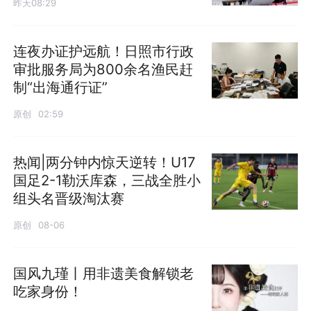
昨天08:29
连夜办证护远航！日照市行政
审批服务局为800余名渔民赶
制“出海通行证”
原创
02:59
热闻|两分钟内惊天逆转！U17
国足2-1勒沃库森，三战全胜小
组头名晋级淘汰赛
原创
08-06
国风九瑾丨用非遗美食解锁老
吃家身份！