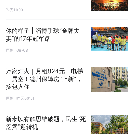
昨天11:09
你的样子 | 淄博手球“金牌夫
妻”的17年冠军路
原创
08-08
万家灯火｜月租824元，电梯
三居室！德州保障房“上新”，
拎包入住
原创
昨天06:51
新泰以有解思维破题，民生“死
疙瘩”迎转机