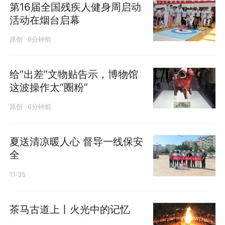
第16届全国残疾人健身周启动
活动在烟台启幕
原创
6分钟前
给“出差”文物贴告示，博物馆
这波操作太“圈粉”
原创
6分钟前
夏送清凉暖人心 督导一线保安
全
11:35
茶马古道上丨火光中的记忆