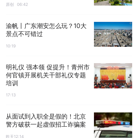
原创
06:42
渝帆丨广东潮安怎么玩？10大
景点不可错过
10:19
明礼仪 强本领 促提升！青州市
何官镇开展机关干部礼仪专题
培训
17:13
从面试到入职全是假的！北京
警方破获一起虚假招工诈骗案
昨天12:14