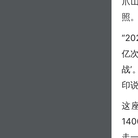
爪
照
“2
亿次
战’
印
这
14
走