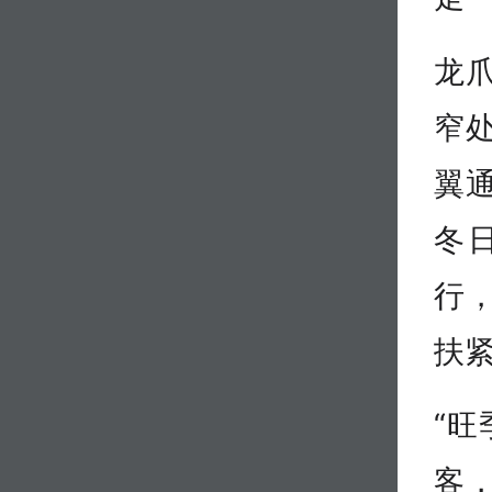
龙
窄
翼
冬
行
扶
“旺
客，