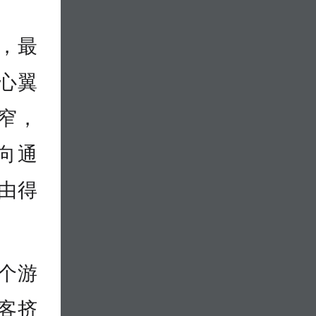
，最
心翼
窄，
向通
由得
多个游
游客挤