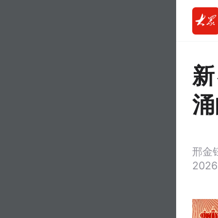
新
涌
邢金
2026