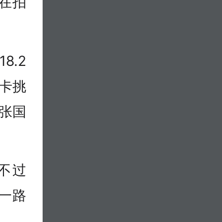
在拍
8.2
打卡挑
人张国
不过
者一路