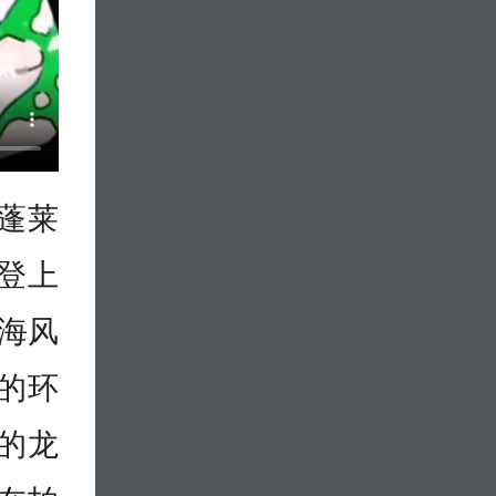
蓬莱
登上
海风
的环
的龙