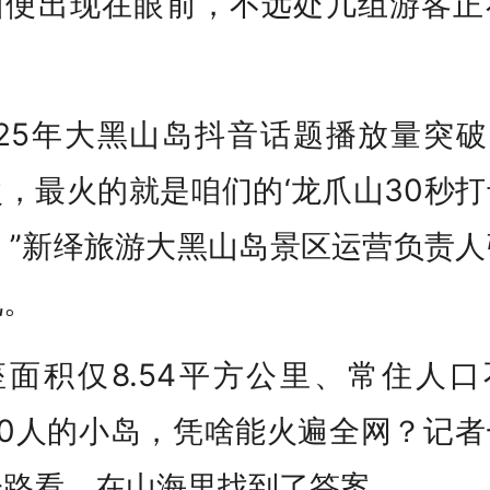
山便出现在眼前，不远处几组游客正
。
025年大黑山岛抖音话题播放量突破1
，最火的就是咱们的‘龙爪山30秒
。”新绎旅游大黑山岛景区运营负责
说。
座面积仅8.54平方公里、常住人口
00人的小岛，凭啥能火遍全网？记
一路看，在山海里找到了答案。