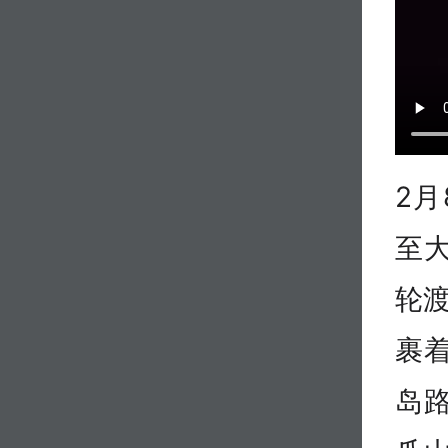
2
至
轮
裹
岛