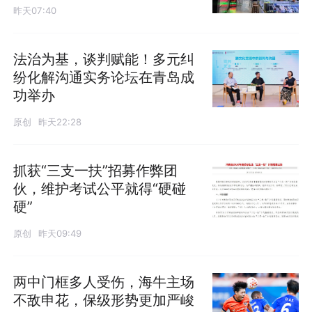
昨天07:40
法治为基，谈判赋能！多元纠
纷化解沟通实务论坛在青岛成
功举办
原创
昨天22:28
抓获“三支一扶”招募作弊团
伙，维护考试公平就得“硬碰
硬”
原创
昨天09:49
两中门框多人受伤，海牛主场
不敌申花，保级形势更加严峻