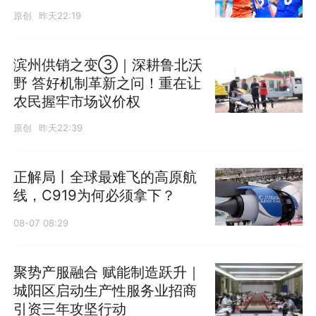
原创
昨天22:19
滨州供销之变③｜深耕鲁北沃
野 答好机制革新之问！重在让
农民握牢市场议价权
原创
昨天22:39
正解局丨全球最难飞的高原航
线，C919为何必须拿下？
08-07 08:29
聚势产服融合 赋能制造跃升｜
城阳区启动生产性服务业招商
发布
引资三年攻坚行动