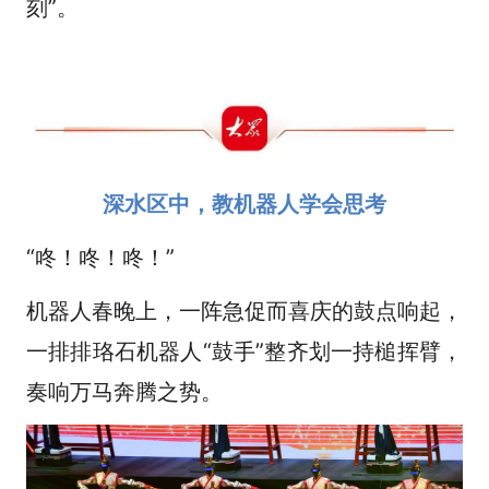
刻”。
深水区中，教机器人学会思考
“咚！咚！咚！”
机器人春晚上，一阵急促而喜庆的鼓点响起，
一排排珞石机器人“鼓手”整齐划一持槌挥臂，
奏响万马奔腾之势。