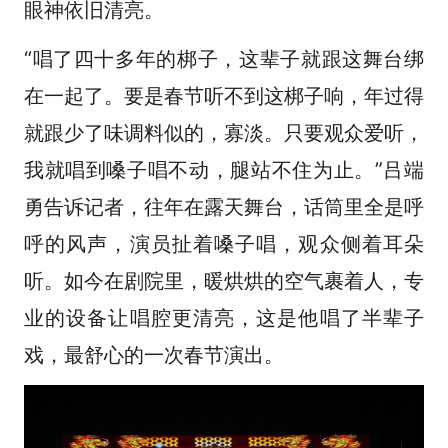
眼神依旧清亮。
“唱了四十多年的梆子，这辈子就跟这舞台绑
在一起了。要是春节听不到这梆子响，年过得
就跟少了味调料似的，寡淡。只要观众爱听，
我就唱到嗓子唱不动，腿站不住为止。”吕端
勇告诉记者，往年在露天舞台，话筒里全是呼
呼的风声，演员扯着嗓子唱，观众侧着耳朵
听。如今在剧院里，暖烘烘的空气裹着人，专
业的设备让唱腔更清亮，这是他唱了半辈子
戏，最舒心的一次春节演出。