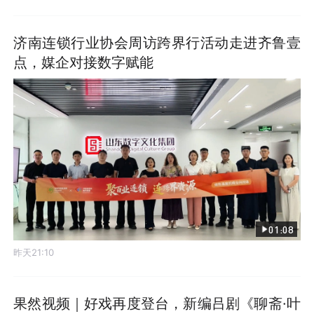
济南连锁行业协会周访跨界行活动走进齐鲁壹
点，媒企对接数字赋能
01:08
昨天21:10
果然视频｜好戏再度登台，新编吕剧《聊斋·叶