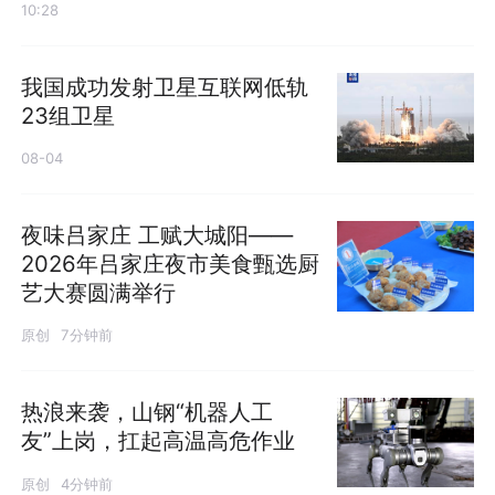
10:28
我国成功发射卫星互联网低轨
23组卫星
08-04
夜味吕家庄 工赋大城阳——
2026年吕家庄夜市美食甄选厨
艺大赛圆满举行
原创
7分钟前
热浪来袭，山钢“机器人工
友”上岗，扛起高温高危作业
原创
4分钟前