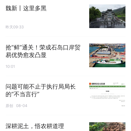
魏新丨这里多黑
昨天09:33
抢“鲜”通关！荣成石岛口岸贸
易优势愈发凸显
10:01
问题可能不止于执行局局长
的“不当言行”
原创
08-04
深耕泥土，悟农耕道理