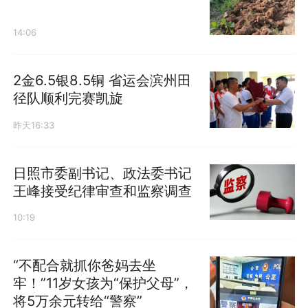
14:06
2金6.5银8.5铜 省运会滨州田
径队顺利完赛凯旋
昨天16:33
日照市委副书记、政法委书记
王峰接受纪律审查和监察调查
10:19
“不配合就抓你爸妈去坐
牢！”11岁女孩为“保护父母”，
将5万余元转给“警察”