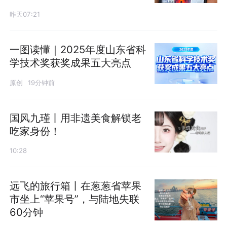
昨天07:21
一图读懂｜2025年度山东省科
学技术奖获奖成果五大亮点
原创
19分钟前
国风九瑾丨用非遗美食解锁老
吃家身份！
10:28
远飞的旅行箱丨在葱葱省苹果
市坐上“苹果号”，与陆地失联
60分钟