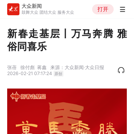
大众新闻
打开
鼓舞大众 团结大众 服务大众
新春走基层丨万马奔腾 雅
俗同喜乐
张蓓
徐付彪
蒋鑫
来源：大众新闻·大众日报
2026-02-21 07:17:24
原创