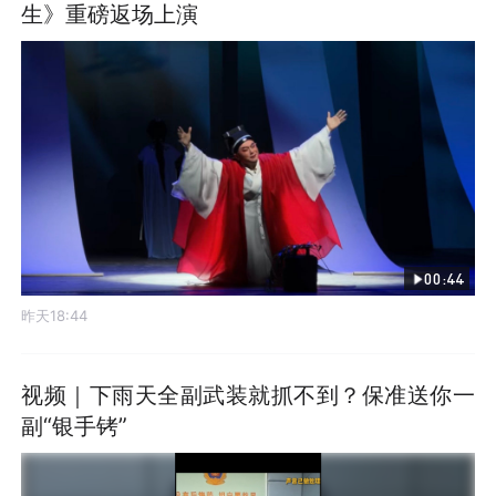
生》重磅返场上演
00:44
昨天18:44
视频｜下雨天全副武装就抓不到？保准送你一
副“银手铐”