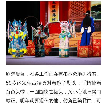
剧院后台，准备工作正在有条不紊地进行着。
59岁的须生吕端勇对着镜子勒头，手指扯着
白色头带，一圈圈绕在额头，又小心地把髯口
戴正。明年就要退休的他，鬓角已染霜白，可