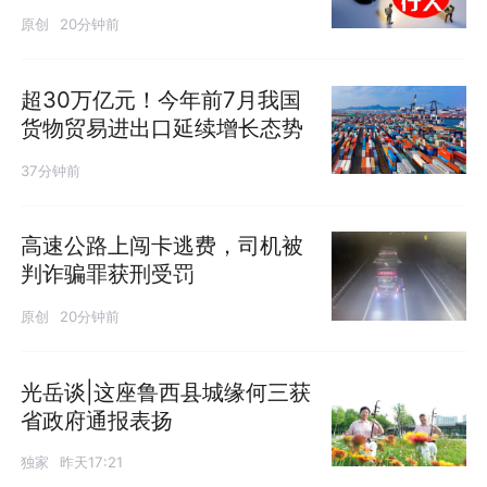
原创
20分钟前
超30万亿元！今年前7月我国
货物贸易进出口延续增长态势
37分钟前
高速公路上闯卡逃费，司机被
判诈骗罪获刑受罚
原创
20分钟前
光岳谈|这座鲁西县城缘何三获
省政府通报表扬
发布
独家
昨天17:21