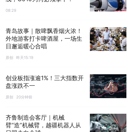
08:29
青岛故事｜散啤飘香烟火浓！
外地游客打卡啤酒屋，一场生
日邂逅暖心合唱
原创
昨天15:19
创业板指涨逾1%！三大指数开
盘涨跌不一
原创
20分钟前
齐鲁制造会客厅｜机械
臂“造”机械臂，越疆机器人从