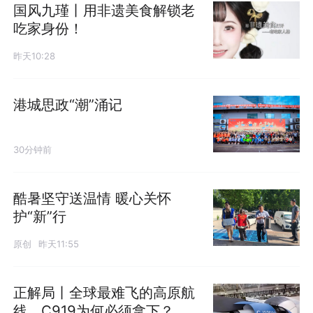
国风九瑾丨用非遗美食解锁老
吃家身份！
昨天10:28
港城思政“潮”涌记
30分钟前
酷暑坚守送温情 暖心关怀
护“新”行
原创
昨天11:55
正解局丨全球最难飞的高原航
线，C919为何必须拿下？