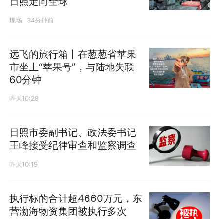
日照走向全球
现场
34分钟前
远飞的旅行箱丨在葱葱省苹果
市坐上“苹果号”，与陆地失联
60分钟
昨天10:28
日照市委副书记、政法委书记
王峰接受纪律审查和监察调查
昨天10:19
执行标的合计超4660万元，东
营渤海物资集团被执行多次