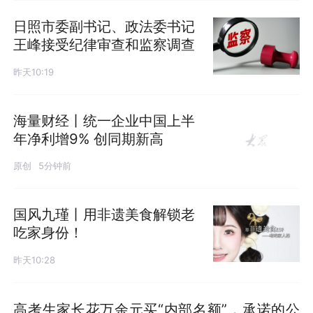
日照市委副书记、政法委书记
王峰接受纪律审查和监察调查
昨天10:19
海量财经丨统一企业中国上半
年净利增9% 创同期新高
原创
5分钟前
国风九瑾丨用非遗美食解锁老
吃家身份！
昨天10:28
高考生家长花万余元买“内部名额”，承诺的公