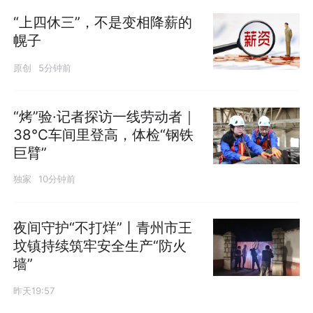
“上四休三”，不是变相降薪的
幌子
原创
5分钟前
“烤”验·记者探访一线劳动者｜
38℃车间里登高，体检“钢铁
巨臂”
独家
10分钟前
夜间守护“不打烊”丨青州市王
坟镇持续筑牢安全生产“防火
墙”
昨天19:57