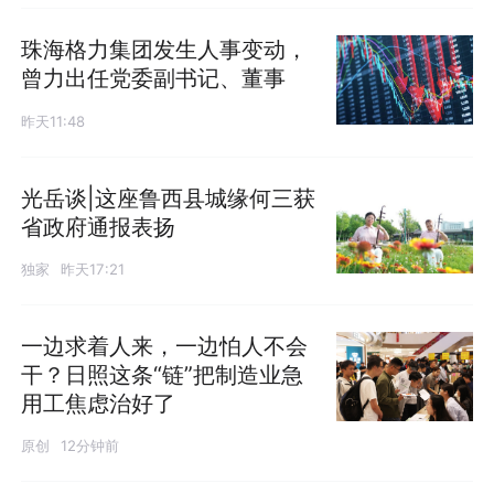
珠海格力集团发生人事变动，
曾力出任党委副书记、董事
昨天11:48
光岳谈|这座鲁西县城缘何三获
省政府通报表扬
独家
昨天17:21
一边求着人来，一边怕人不会
干？日照这条“链”把制造业急
用工焦虑治好了
原创
12分钟前