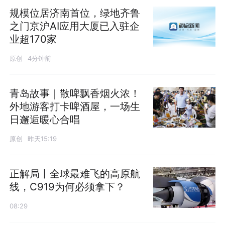
规模位居济南首位，绿地齐鲁
之门京沪AI应用大厦已入驻企
业超170家
原创
4分钟前
青岛故事｜散啤飘香烟火浓！
外地游客打卡啤酒屋，一场生
日邂逅暖心合唱
原创
昨天15:19
正解局丨全球最难飞的高原航
线，C919为何必须拿下？
08:29