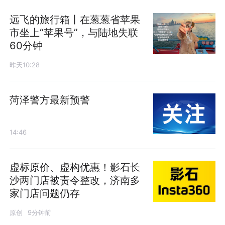
远飞的旅行箱丨在葱葱省苹果
市坐上“苹果号”，与陆地失联
60分钟
昨天10:28
菏泽警方最新预警
14:46
虚标原价、虚构优惠！影石长
沙两门店被责令整改，济南多
家门店问题仍存
原创
9分钟前