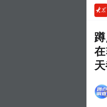
蹲
在
天