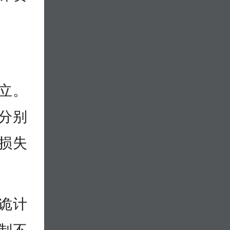
成立。
比分别
众损失
诡计
制不