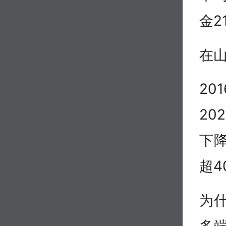
金2
在山
20
20
下降
超4
为
多