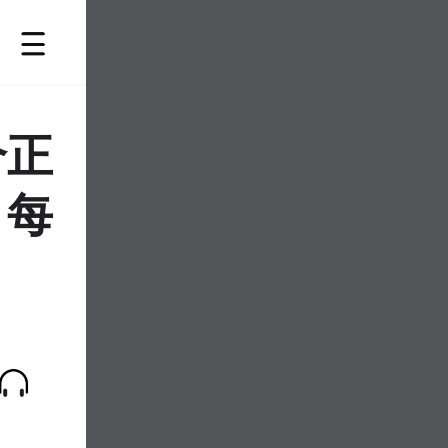
个正
，每