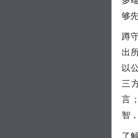
够
蹲
出
以
三
言
智
了