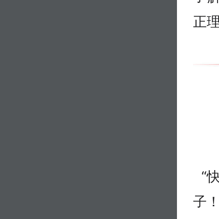
正
“快
子！