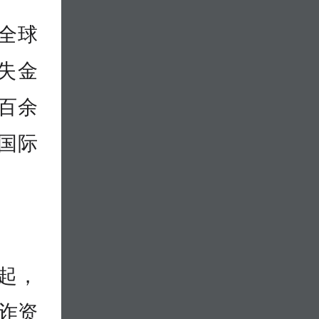
，全球
损失金
，百余
国际
万起，
涉诈资