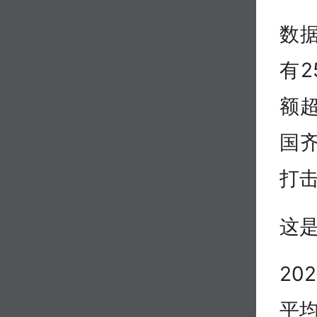
数据
有2
额超
国
打
这
20
平均