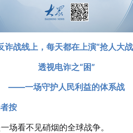
反诈战线上，每天都在上演“抢人大战
透视电诈之“困”
——一场守护人民利益的体系战
编者按
是一场看不见硝烟的全球战争。