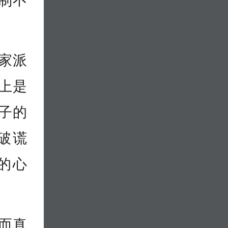
家派
上是
子的
破谎
的心
而真