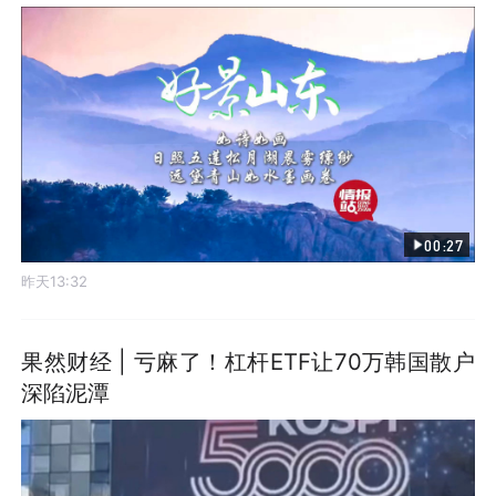
00:27
昨天13:32
果然财经 | 亏麻了！杠杆ETF让70万韩国散户
深陷泥潭