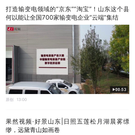
打造输变电领域的“京东”“淘宝”！山东这个县
何以能让全国700家输变电企业“云端”集结
00:53
原创
13:00
果然视频·好景山东|日照五莲松月湖晨雾缥
缈，远黛青山如画卷