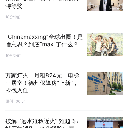
特等奖
18分钟前
“Chinamaxxing”全球出圈！是
啥意思？到底“max”了什么？
10分钟前
万家灯火｜月租824元，电梯
三居室！德州保障房“上新”，
拎包入住
原创
06:51
破解 “远水难救近火” 难题 郓