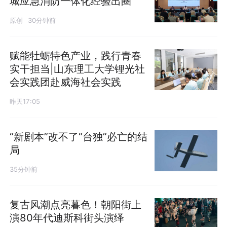
城应急消防一体化经验出圈
原创
30分钟前
赋能牡蛎特色产业，践行青春
实干担当|山东理工大学锂光社
会实践团赴威海社会实践
昨天17:05
“新剧本”改不了“台独”必亡的结
局
35分钟前
复古风潮点亮暮色！朝阳街上
演80年代迪斯科街头演绎