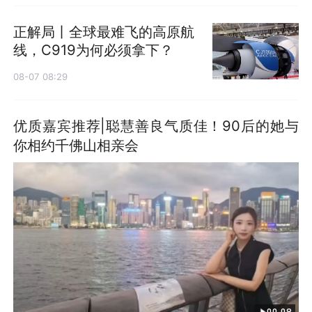
正解局丨全球最难飞的高原航
线，C919为何必须拿下？
08-07 08:29
优质嘉宾推荐|聪慧善良气质佳！90后的她与
你相约千佛山相亲会
00:08