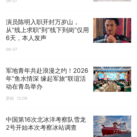
08-07
演员陈明入职开封万岁山，
从“线上求职”到“线下到岗”仅用
6天，本人发声
08-07
军地青年共赴浪漫之约！2026
年“鱼水情深 缘起军旅”联谊活
动在青岛举办
原创
12:09
中国第16次北冰洋考察队雪龙
2号开始本次考察冰站调查