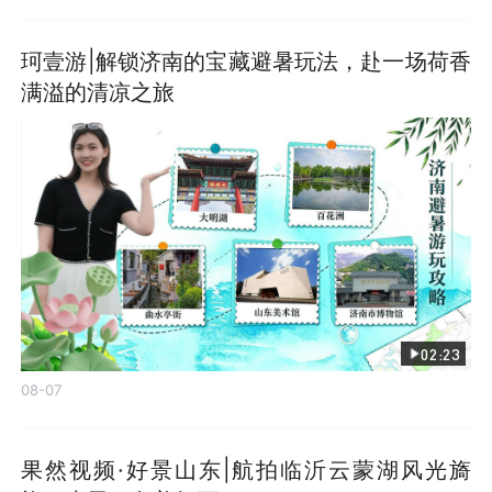
珂壹游|解锁济南的宝藏避暑玩法，赴一场荷香
满溢的清凉之旅
02:23
08-07
果然视频·好景山东|航拍临沂云蒙湖风光旖