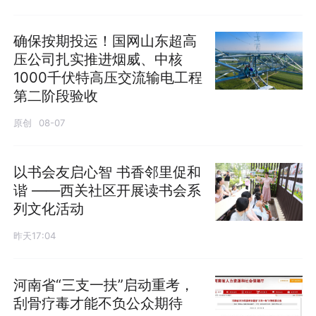
确保按期投运！国网山东超高
压公司扎实推进烟威、中核
1000千伏特高压交流输电工程
第二阶段验收
原创
08-07
以书会友启心智 书香邻里促和
谐 ——西关社区开展读书会系
列文化活动
昨天17:04
河南省“三支一扶”启动重考，
刮骨疗毒才能不负公众期待