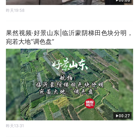
昨天19:58
果然视频·好景山东|临沂蒙阴梯田色块分明，
宛若大地“调色盘”
00:27
昨天13:31