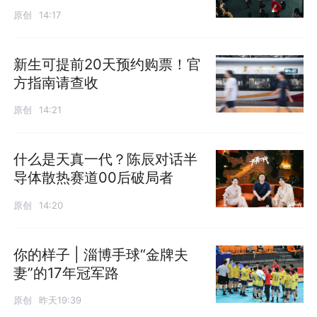
原创
14:17
新生可提前20天预约购票！官
方指南请查收
原创
14:21
什么是天真一代？陈辰对话半
导体散热赛道00后破局者
原创
14:20
你的样子 | 淄博手球“金牌夫
妻”的17年冠军路
原创
昨天19:39