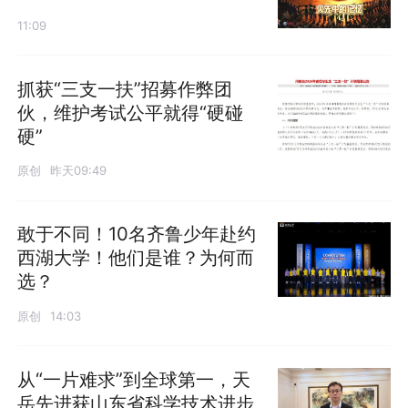
11:09
抓获“三支一扶”招募作弊团
伙，维护考试公平就得“硬碰
硬”
原创
昨天09:49
敢于不同！10名齐鲁少年赴约
西湖大学！他们是谁？为何而
选？
原创
14:03
从“一片难求”到全球第一，天
岳先进获山东省科学技术进步