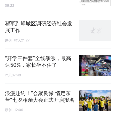
09:22
翟军到峄城区调研经济社会发
展工作
原创
昨天21:27
“开学三件套”全线暴涨，最高
达50%，家长坐不住了
昨天07:40
浪漫赴约！“会聚良缘 情定东
营”七夕相亲大会正式开启报名
原创
12:06