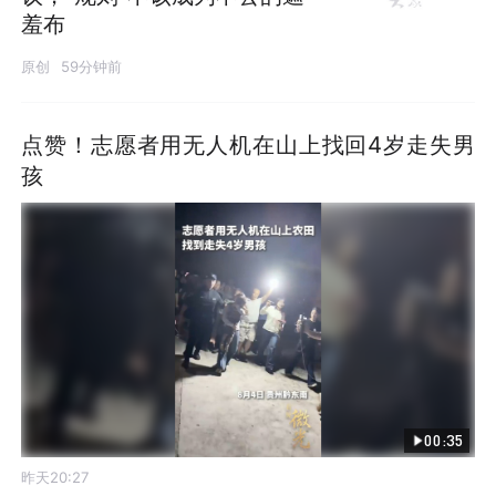
羞布
原创
59分钟前
点赞！志愿者用无人机在山上找回4岁走失男
孩
00:35
昨天20:27