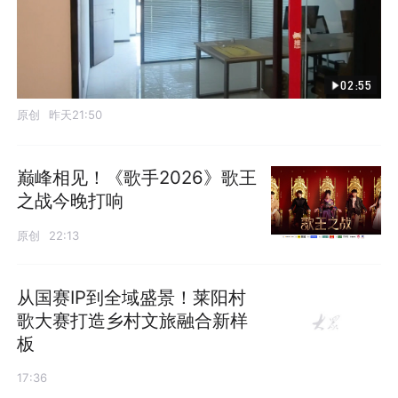
02:55
原创
昨天21:50
巅峰相见！《歌手2026》歌王
之战今晚打响
原创
22:13
从国赛IP到全域盛景！莱阳村
歌大赛打造乡村文旅融合新样
板
17:36