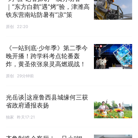
｜“东方白鹳”遇“烤”验，津潍高
铁东营南站防暑有“凉”策
原创
22:20
《一站到底·少年季》第二季今
晚开播！跨学科考点轮番轰
炸，黄圣依张泉灵高燃观战！
原创
29分钟前
光岳谈|这座鲁西县城缘何三获
省政府通报表扬
独家
昨天17:21