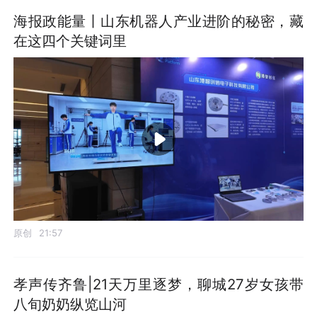
海报政能量丨山东机器人产业进阶的秘密，藏
在这四个关键词里
原创
21:57
孝声传齐鲁|21天万里逐梦，聊城27岁女孩带
八旬奶奶纵览山河