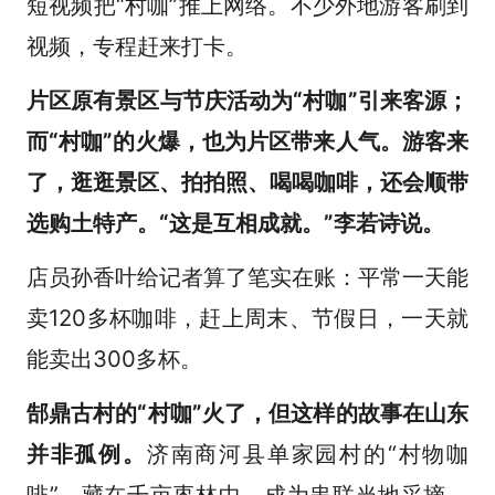
短视频把“村咖”推上网络。不少外地游客刷到
视频，专程赶来打卡。
片区原有景区与节庆活动为“村咖”引来客源；
而“村咖”的火爆，也为片区带来人气。游客来
了，逛逛景区、拍拍照、喝喝咖啡，还会顺带
选购土特产。“这是互相成就。”李若诗说。
店员孙香叶给记者算了笔实在账：平常一天能
卖120多杯咖啡，赶上周末、节假日，一天就
能卖出300多杯。
郜鼎古村的“村咖”火了，但这样的故事在山东
并非孤例。
济南商河县单家园村的“村物咖
啡”，藏在千亩枣林中，成为串联当地采摘、