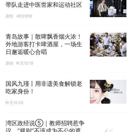
带队走进中医世家和运动社区
原创
46分钟前
青岛故事｜散啤飘香烟火浓！
外地游客打卡啤酒屋，一场生
日邂逅暖心合唱
原创
昨天15:19
国风九瑾丨用非遗美食解锁老
吃家身份！
昨天10:28
湾区政经说⑤｜教师招聘惹争
议，“规则”不该成为不公的遮