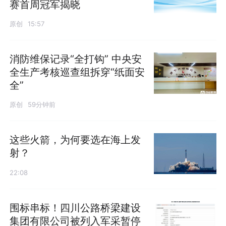
赛首周冠军揭晓
原创
15:57
消防维保记录“全打钩” 中央安
全生产考核巡查组拆穿“纸面安
全”
原创
59分钟前
这些火箭，为何要选在海上发
射？
22:08
围标串标！四川公路桥梁建设
集团有限公司被列入军采暂停