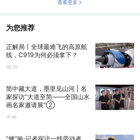
查看更多
为您推荐
正解局丨全球最难飞的高原航
线，C919为何必须拿下？
08:29
简中藏大道，墨里见山河 | 名
家探访“大道至简——全国山水
画名家邀请展”②
16:46
“烤”验·记者探访一线劳动者