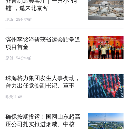
齐鲁制造会客厅｜一只小“钢
镚”，邀来北京客
现场
28分钟前
滨州李铭泽斩获省运会跆拳道
项目首金
原创
54分钟前
珠海格力集团发生人事变动，
曾力出任党委副书记、董事
昨天11:48
确保按期投运！国网山东超高
压公司扎实推进烟威、中核