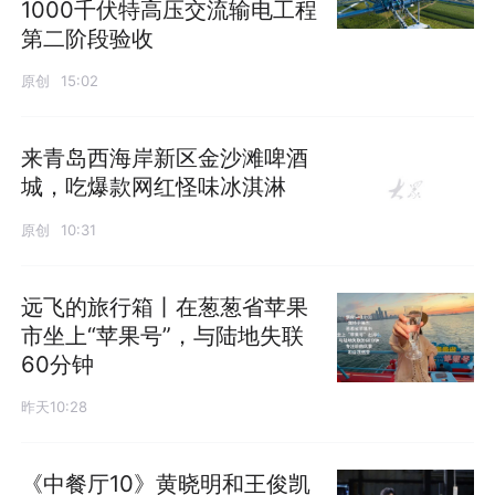
1000千伏特高压交流输电工程
第二阶段验收
原创
15:02
来青岛西海岸新区金沙滩啤酒
城，吃爆款网红怪味冰淇淋
原创
10:31
远飞的旅行箱丨在葱葱省苹果
市坐上“苹果号”，与陆地失联
60分钟
昨天10:28
《中餐厅10》黄晓明和王俊凯