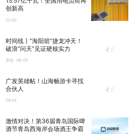
15.57亿千瓦！全国用电负荷再
创新高
22:00
时间线丨“海阳箭”捷龙冲天！
破浪“问天”见证硬核实力
原创
08-05
广发英雄帖！山海畅游卡寻找
合伙人
09:54
激情对决！第36届青岛国际啤
酒节青岛西海岸会场酒王争霸