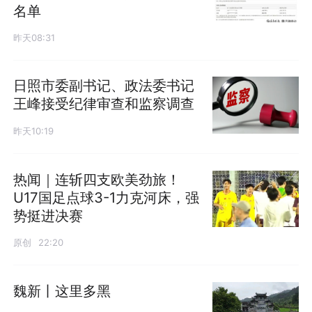
名单
昨天08:31
日照市委副书记、政法委书记
王峰接受纪律审查和监察调查
昨天10:19
热闻｜连斩四支欧美劲旅！
U17国足点球3-1力克河床，强
势挺进决赛
原创
22:20
魏新丨这里多黑