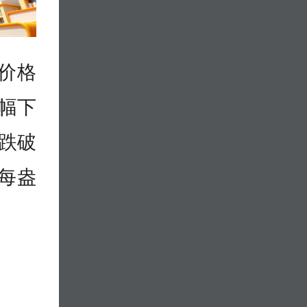
价格
幅下
跌破
价每盎