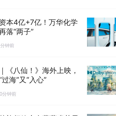
资本4亿+7亿！万华化学
再落“两子”
2分钟前
｜《八仙！》海外上映，
“过海”又“入心”
10分钟前