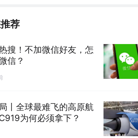
您推荐
热搜！不加微信好友，怎
微信？
前
局丨全球最难飞的高原航
C919为何必须拿下？