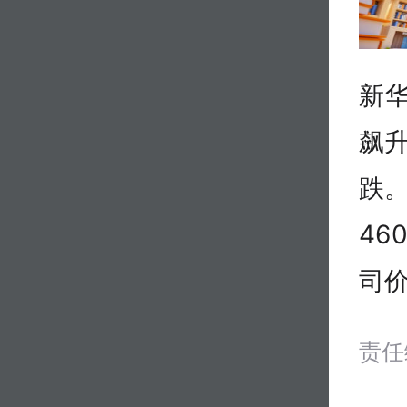
新
飙
跌
46
司价
责任