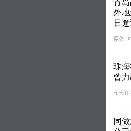
青岛
外地
日邂
原创
珠海
曾力
昨天11:
同做