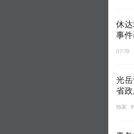
休达
事件
07:19
光岳
省政
独家