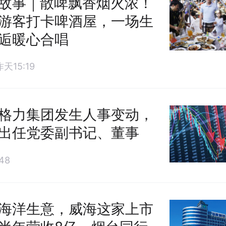
故事｜散啤飘香烟火浓！
游客打卡啤酒屋，一场生
逅暖心合唱
昨天15:19
格力集团发生人事变动，
出任党委副书记、董事
48
海洋生意，威海这家上市