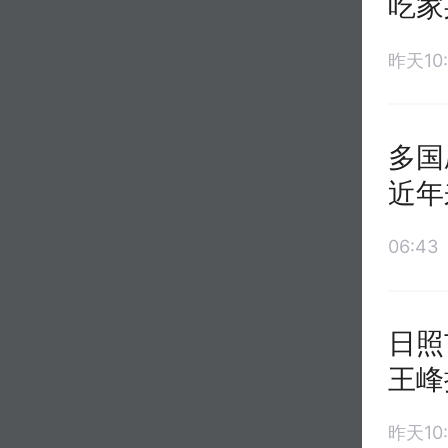
吃家
昨天10:
多国
近年
06:43
日照
王峰
昨天10: