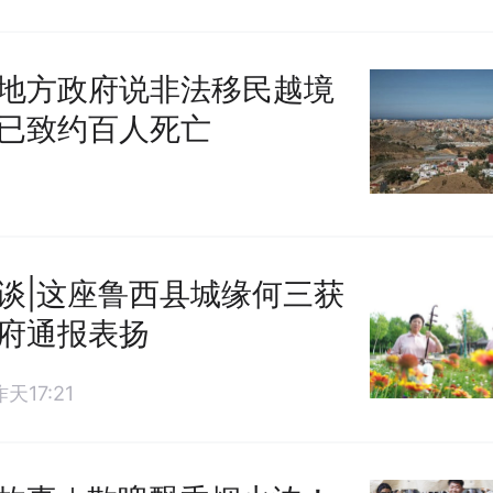
地方政府说非法移民越境
已致约百人死亡
谈|这座鲁西县城缘何三获
府通报表扬
昨天17:21