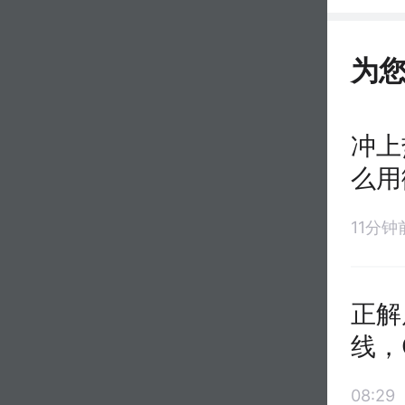
为
冲上
么用
11分钟
正解
线，
08:29