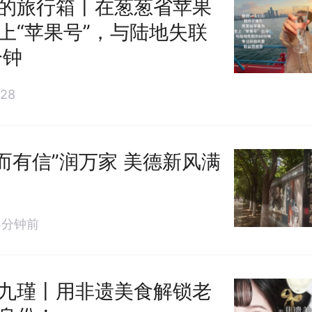
的旅行箱丨在葱葱省苹果
上“苹果号”，与陆地失联
分钟
28
兖’而有信”润万家 美德新风满
4分钟前
九瑾丨用非遗美食解锁老