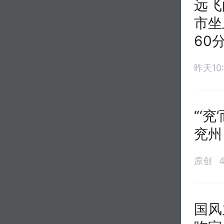
远飞
市坐
60
昨天10:
“‘
兖州
原创
国风