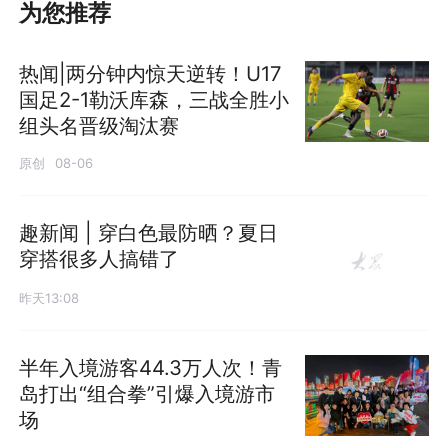
为您推荐
热闻|两分钟内惊天逆转！U17
国足2-1勒沃库森，三战全胜小
组头名晋级淘汰赛
原创
08-06
趣新闻 | 穿白色最防晒？夏日
穿搭很多人搞错了
昨天13:08
半年入境游客44.3万人次！青
岛打出“组合拳”引爆入境游市
场