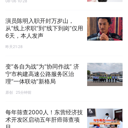
08-06 10:28
演员陈明入职开封万岁山，
从“线上求职”到“线下到岗”仅用
6天，本人发声
昨天21:28
变“各自为战”为“协同作战” 济
宁市构建高速公路服务区治
理“一体联动”新格局
原创
25分钟前
每年筛查2000人！东营经济技
术开发区启动五年肝癌筛查项
目