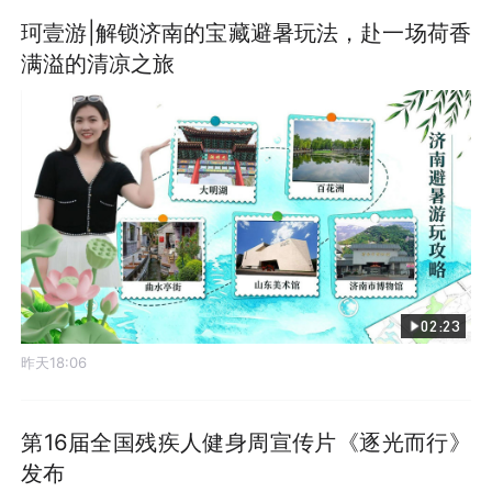
珂壹游|解锁济南的宝藏避暑玩法，赴一场荷香
满溢的清凉之旅
02:23
昨天18:06
第16届全国残疾人健身周宣传片《逐光而行》
发布