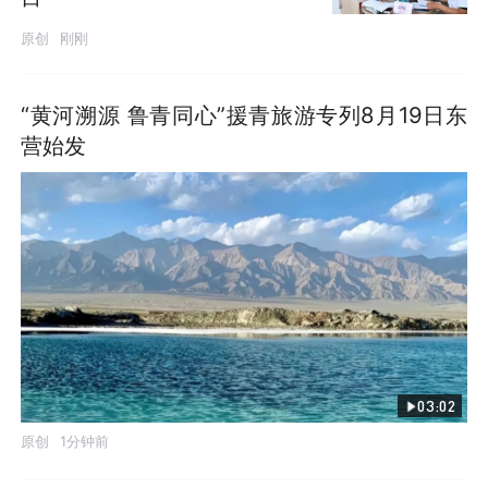
原创
刚刚
“黄河溯源 鲁青同心”援青旅游专列8月19日东
营始发
03:02
原创
1分钟前