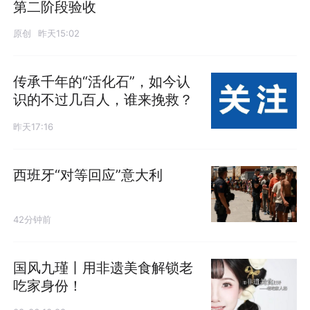
第二阶段验收
原创
昨天15:02
传承千年的“活化石”，如今认
识的不过几百人，谁来挽救？
昨天17:16
西班牙“对等回应”意大利
42分钟前
国风九瑾丨用非遗美食解锁老
吃家身份！