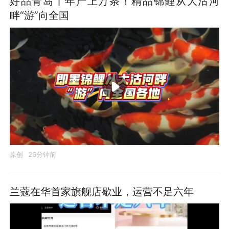
好品青岛丨年产上万条！精品锦鲤从大沽河
畔“游”向全国
原创
26分钟前
兰蔻在华首家旗舰店歇业，运营不足六年