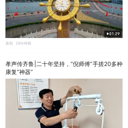
01:29
原创
29分钟前
孝声传齐鲁|二十年坚持，“倪师傅”手搓20多种
康复“神器”