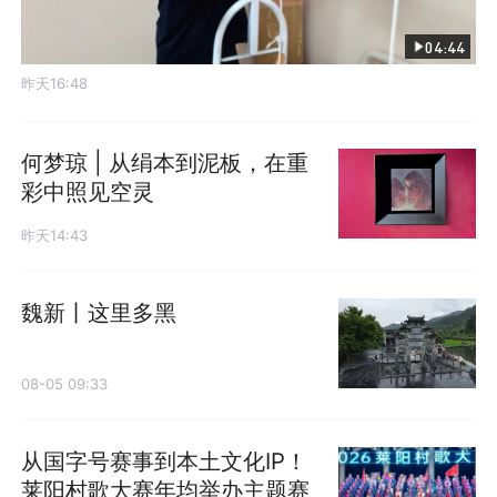
04:44
昨天16:48
何梦琼 | 从绢本到泥板，在重
彩中照见空灵
昨天14:43
魏新丨这里多黑
08-05 09:33
从国字号赛事到本土文化IP！
莱阳村歌大赛年均举办主题赛