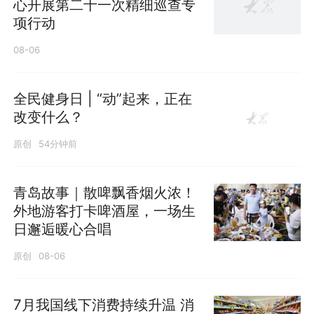
心开展第二十一次精细巡查专
项行动
08-06
全民健身日 | “动”起来，正在
改变什么？
原创
54分钟前
青岛故事｜散啤飘香烟火浓！
外地游客打卡啤酒屋，一场生
日邂逅暖心合唱
原创
08-06
7月我国线下消费持续升温 消