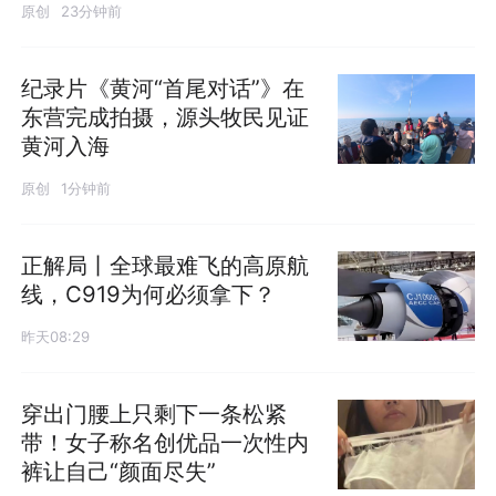
原创
23分钟前
纪录片《黄河“首尾对话”》在
东营完成拍摄，源头牧民见证
黄河入海
原创
1分钟前
正解局丨全球最难飞的高原航
线，C919为何必须拿下？
昨天08:29
穿出门腰上只剩下一条松紧
带！女子称名创优品一次性内
裤让自己“颜面尽失”