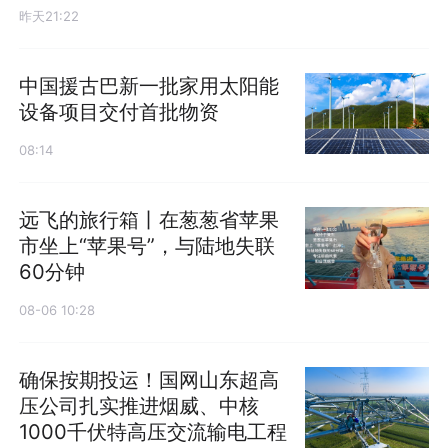
昨天21:22
中国援古巴新一批家用太阳能
设备项目交付首批物资
08:14
远飞的旅行箱丨在葱葱省苹果
市坐上“苹果号”，与陆地失联
60分钟
08-06 10:28
确保按期投运！国网山东超高
压公司扎实推进烟威、中核
1000千伏特高压交流输电工程