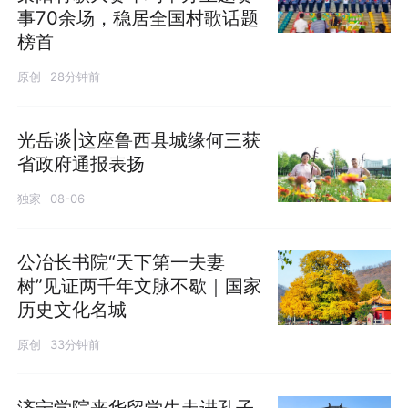
事70余场，稳居全国村歌话题
榜首
原创
28分钟前
光岳谈|这座鲁西县城缘何三获
省政府通报表扬
独家
08-06
公冶长书院“天下第一夫妻
树”见证两千年文脉不歇｜国家
历史文化名城
原创
33分钟前
济宁学院来华留学生走进孔子